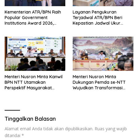
Kementerian ATR/BPN Raih
Layanan Pengukuran
Popular Government
Terjadwal ATR/BPN Beri
Institutions Award 2026,
Kepastian Jadwal Ukur
Komunikasi Publik Kembali
Tanah bagi Masyarakat
Diakui
Menteri Nusron Minta Kanwil
Menteri Nusron Minta
BPN NTT Utamakan
Dukungan Pemda se-NTT
Perspektif Masyarakat
Wujudkan Transformasi
dalam Pelayanan
Layanan Pertanahan
Tinggalkan Balasan
Alamat email Anda tidak akan dipublikasikan.
Ruas yang wajib
ditandai
*