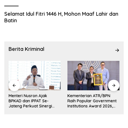
Selamat Idul Fitri 1446 H, Mohon Maaf Lahir dan
Batin
Berita Kriminal
Menteri Nusron Ajak
Kementerian ATR/BPN
BPKAD dan IPPAT Se-
Raih Popular Government
k
Jateng Perkuat Sinergi
Institutions Award 2026,
Layanan Pertanahan
Komunikasi Publik Kembali
Diakui