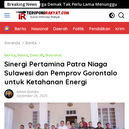
Langsung
ktu, Warga Demak Tak Perlu Lama Menunggu
Breaking News
Menteri N
ke
konten
Home
Berita
Nasional
Daerah
Politik
Pendidikan
Krimin
Beranda
Berita
Berita
,
Bisnis
,
Daerah
,
Nasional
Sinergi Pertamina Patra Niaga
Sulawesi dan Pemprov Gorontalo
untuk Ketahanan Energi
Admin Redaksi
September 26, 2025