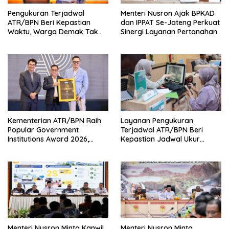
Pengukuran Terjadwal
Menteri Nusron Ajak BPKAD
ATR/BPN Beri Kepastian
dan IPPAT Se-Jateng Perkuat
Waktu, Warga Demak Tak
Sinergi Layanan Pertanahan
Perlu Lama Menunggu
Kementerian ATR/BPN Raih
Layanan Pengukuran
Popular Government
Terjadwal ATR/BPN Beri
Institutions Award 2026,
Kepastian Jadwal Ukur
Komunikasi Publik Kembali
Tanah bagi Masyarakat
Diakui
Menteri Nusron Minta Kanwil
Menteri Nusron Minta