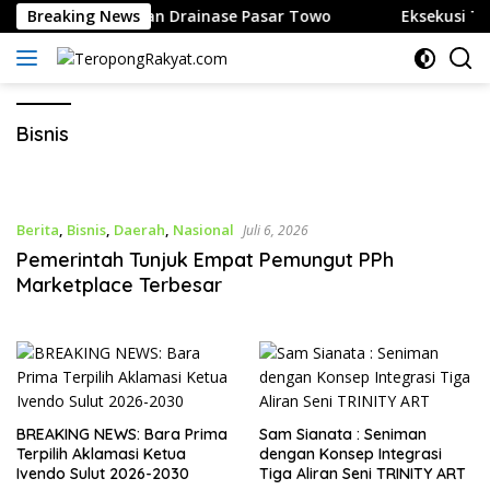
Langsung
orong Perbaikan Drainase Pasar Towo
Breaking News
Eksekusi Tanah 
ke
konten
Bisnis
Berita
,
Bisnis
,
Daerah
,
Nasional
Juli 6, 2026
Pemerintah Tunjuk Empat Pemungut PPh
Marketplace Terbesar
BREAKING NEWS: Bara Prima
Sam Sianata : Seniman
Terpilih Aklamasi Ketua
dengan Konsep Integrasi
Ivendo Sulut 2026-2030
Tiga Aliran Seni TRINITY ART