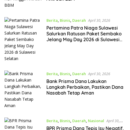
Berita
,
Bisnis
,
Daerah
April 30, 2026
Pertamina Patra Niaga Sulawesi
Salurkan Ratusan Paket Sembako
Jelang May Day 2026 di Sulawesi
Selatan
Berita
,
Bisnis
,
Daerah
April 30, 2026
Bank Prisma Dana Lakukan
Langkah Perbaikan, Pastikan Dana
Nasabah Tetap Aman
Berita
,
Bisnis
,
Daerah
,
Nasional
April 30,
2026
BPR Prisma Dana Tepis Isu Negatif,