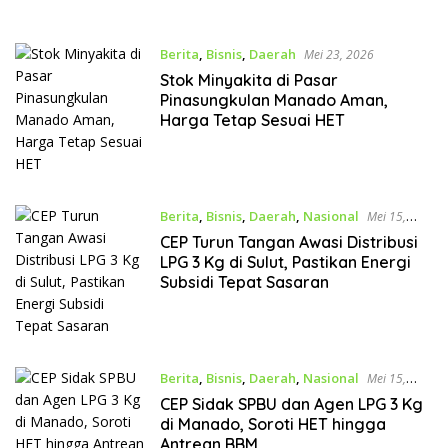
Berita
,
Bisnis
,
Daerah
Mei 23, 2026
Stok Minyakita di Pasar
Pinasungkulan Manado Aman,
Harga Tetap Sesuai HET
Berita
,
Bisnis
,
Daerah
,
Nasional
Mei 15,
2026
CEP Turun Tangan Awasi Distribusi
LPG 3 Kg di Sulut, Pastikan Energi
Subsidi Tepat Sasaran
Berita
,
Bisnis
,
Daerah
,
Nasional
Mei 15,
2026
CEP Sidak SPBU dan Agen LPG 3 Kg
di Manado, Soroti HET hingga
Antrean BBM