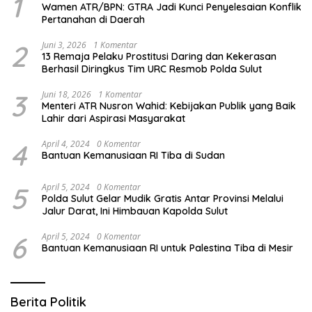
1
Wamen ATR/BPN: GTRA Jadi Kunci Penyelesaian Konflik
Pertanahan di Daerah
2
Juni 3, 2026
1 Komentar
13 Remaja Pelaku Prostitusi Daring dan Kekerasan
Berhasil Diringkus Tim URC Resmob Polda Sulut
3
Juni 18, 2026
1 Komentar
Menteri ATR Nusron Wahid: Kebijakan Publik yang Baik
Lahir dari Aspirasi Masyarakat
4
April 4, 2024
0 Komentar
Bantuan Kemanusiaan RI Tiba di Sudan
5
April 5, 2024
0 Komentar
Polda Sulut Gelar Mudik Gratis Antar Provinsi Melalui
Jalur Darat, Ini Himbauan Kapolda Sulut
6
April 5, 2024
0 Komentar
Bantuan Kemanusiaan RI untuk Palestina Tiba di Mesir
Berita Politik