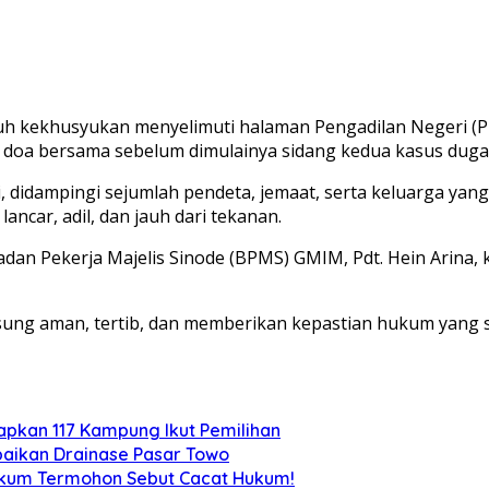
h kekhusyukan menyelimuti halaman Pengadilan Negeri (P
ar doa bersama sebelum dimulainya sidang kedua kasus dug
i, didampingi sejumlah pendeta, jemaat, serta keluarga ya
car, adil, dan jauh dari tekanan.
adan Pekerja Majelis Sinode (BPMS) GMIM, Pdt. Hein Arina
gsung aman, tertib, dan memberikan kepastian hukum yang
tapkan 117 Kampung Ikut Pemilihan
aikan Drainase Pasar Towo
Hukum Termohon Sebut Cacat Hukum!