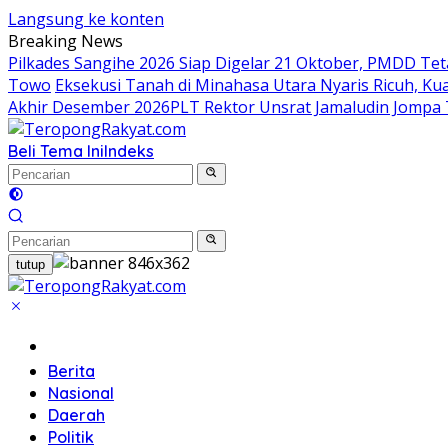
Langsung ke konten
Breaking News
Pilkades Sangihe 2026 Siap Digelar 21 Oktober, PMDD Te
Towo
Eksekusi Tanah di Minahasa Utara Nyaris Ricuh, 
Akhir Desember 2026
​PLT Rektor Unsrat Jamaludin Jompa
Beli Tema Ini
Indeks
tutup
Home
Berita
Nasional
Daerah
Politik