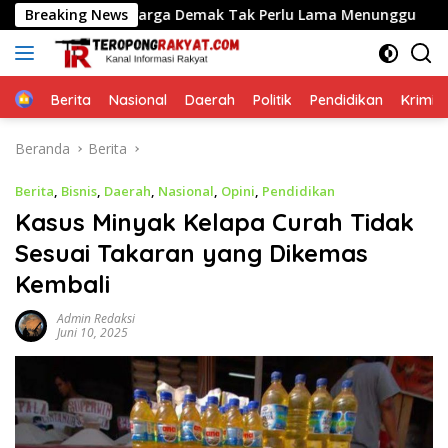
Langsung
ktu, Warga Demak Tak Perlu Lama Menunggu
Breaking News
Menteri N
ke
konten
Home
Berita
Nasional
Daerah
Politik
Pendidikan
Krimin
Beranda
Berita
Berita
,
Bisnis
,
Daerah
,
Nasional
,
Opini
,
Pendidikan
Kasus Minyak Kelapa Curah Tidak
Sesuai Takaran yang Dikemas
Kembali
Admin Redaksi
Juni 10, 2025