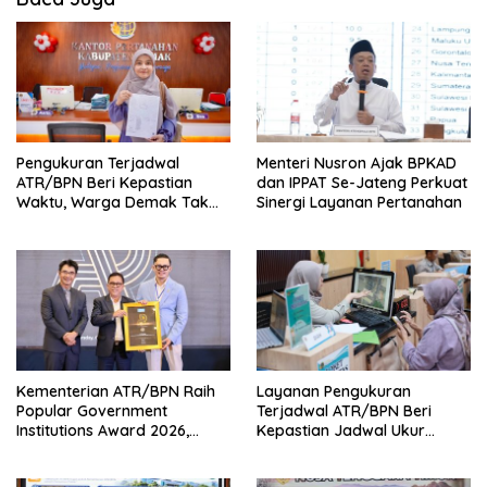
Pengukuran Terjadwal
Menteri Nusron Ajak BPKAD
ATR/BPN Beri Kepastian
dan IPPAT Se-Jateng Perkuat
Waktu, Warga Demak Tak
Sinergi Layanan Pertanahan
Perlu Lama Menunggu
Kementerian ATR/BPN Raih
Layanan Pengukuran
Popular Government
Terjadwal ATR/BPN Beri
Institutions Award 2026,
Kepastian Jadwal Ukur
Komunikasi Publik Kembali
Tanah bagi Masyarakat
Diakui