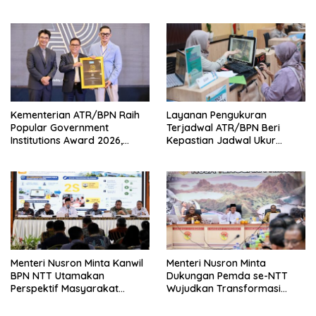
Perlu Lama Menunggu
Kementerian ATR/BPN Raih
Layanan Pengukuran
Popular Government
Terjadwal ATR/BPN Beri
Institutions Award 2026,
Kepastian Jadwal Ukur
Komunikasi Publik Kembali
Tanah bagi Masyarakat
Diakui
Menteri Nusron Minta Kanwil
Menteri Nusron Minta
BPN NTT Utamakan
Dukungan Pemda se-NTT
Perspektif Masyarakat
Wujudkan Transformasi
dalam Pelayanan
Layanan Pertanahan