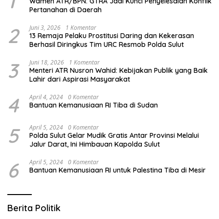
1
Wamen ATR/BPN: GTRA Jadi Kunci Penyelesaian Konflik
Pertanahan di Daerah
2
Juni 3, 2026
1 Komentar
13 Remaja Pelaku Prostitusi Daring dan Kekerasan
Berhasil Diringkus Tim URC Resmob Polda Sulut
3
Juni 18, 2026
1 Komentar
Menteri ATR Nusron Wahid: Kebijakan Publik yang Baik
Lahir dari Aspirasi Masyarakat
4
April 4, 2024
0 Komentar
Bantuan Kemanusiaan RI Tiba di Sudan
5
April 5, 2024
0 Komentar
Polda Sulut Gelar Mudik Gratis Antar Provinsi Melalui
Jalur Darat, Ini Himbauan Kapolda Sulut
6
April 5, 2024
0 Komentar
Bantuan Kemanusiaan RI untuk Palestina Tiba di Mesir
Berita Politik