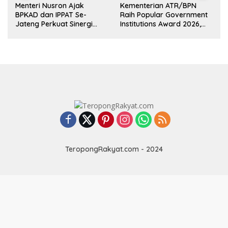
Menteri Nusron Ajak
Kementerian ATR/BPN
BPKAD dan IPPAT Se-
Raih Popular Government
k
Jateng Perkuat Sinergi
Institutions Award 2026,
Layanan Pertanahan
Komunikasi Publik Kembali
Diakui
TeropongRakyat.com - 2024