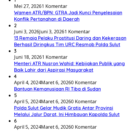
1
Mei 27, 2026
1 Komentar
Wamen ATR/BPN: GTRA Jadi Kunci Penyelesaian
Konflik Pertanahan di Daerah
2
Juni 3, 2026
Juni 3, 2026
1 Komentar
13 Remaja Pelaku Prostitusi Daring dan Kekerasan
Berhasil Diringkus Tim URC Resmob Polda Sulut
3
Juni 18, 2026
1 Komentar
Menteri ATR Nusron Wahid: Kebijakan Publik yang
Baik Lahir dari Aspirasi Masyarakat
4
April 4, 2024
Maret 6, 2026
0 Komentar
Bantuan Kemanusiaan RI Tiba di Sudan
5
April 5, 2024
Maret 6, 2026
0 Komentar
Polda Sulut Gelar Mudik Gratis Antar Provinsi
Melalui Jalur Darat, Ini Himbauan Kapolda Sulut
6
April 5, 2024
Maret 6, 2026
0 Komentar