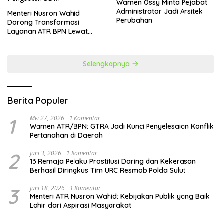
Wamen Ossy Minta Pejabat
Administrator Jadi Arsitek
​Menteri Nusron Wahid
Perubahan
Dorong Transformasi
Layanan ATR BPN Lewat
Penguatan SDM
Selengkapnya
Berita Populer
1
Mei 27, 2026
1 Komentar
Wamen ATR/BPN: GTRA Jadi Kunci Penyelesaian Konflik
Pertanahan di Daerah
2
Juni 3, 2026
1 Komentar
13 Remaja Pelaku Prostitusi Daring dan Kekerasan
Berhasil Diringkus Tim URC Resmob Polda Sulut
3
Juni 18, 2026
1 Komentar
Menteri ATR Nusron Wahid: Kebijakan Publik yang Baik
Lahir dari Aspirasi Masyarakat