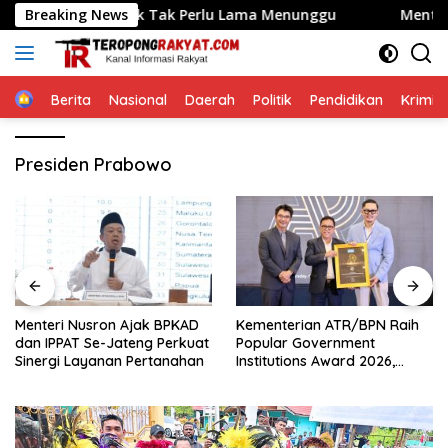
Langsung
Warga Demak Tak Perlu Lama Menunggu
Breaking News
Menteri Nusron
ke
konten
Home
Berita
Nasional
Daerah
Politik
Pendidikan
Krimin
Presiden Prabowo
Menteri Nusron Ajak BPKAD
Kementerian ATR/BPN Raih
dan IPPAT Se-Jateng Perkuat
Popular Government
Sinergi Layanan Pertanahan
Institutions Award 2026,
Komunikasi Publik Kembali
Diakui