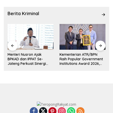
Berita Kriminal
Menteri Nusron Ajak
Kementerian ATR/BPN
BPKAD dan IPPAT Se-
Raih Popular Government
Jateng Perkuat Sinergi
Institutions Award 2026,
k
Layanan Pertanahan
Komunikasi Publik Kembali
Diakui