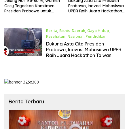
Jelang HUT ke-80 RI, Wamen
Dukung Asta Cita Presiden
Ossy Tegaskan Komitmen
Prabowo, Inovasi Mahasiswa
Presiden Prabowo untuk
UPER Raih Juara Hackathon
Menyejahterakan Rakyat
Taiwan
Berita
,
Bisnis
,
Daerah
,
Gaya Hidup
,
Kesehatan
,
Nasional
,
Pendidikan
Januari 13, 2025
Dukung Asta Cita Presiden
Prabowo, Inovasi Mahasiswa UPER
Raih Juara Hackathon Taiwan
Berita Terbaru