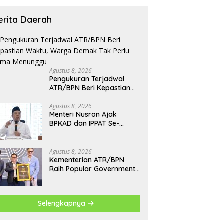
erita Daerah
Agustus 8, 2026
Pengukuran Terjadwal
ATR/BPN Beri Kepastian
Waktu, Warga Demak Tak
Perlu Lama Menunggu
Agustus 8, 2026
Menteri Nusron Ajak
BPKAD dan IPPAT Se-
Jateng Perkuat Sinergi
Layanan Pertanahan
Agustus 8, 2026
Kementerian ATR/BPN
Raih Popular Government
Institutions Award 2026,
Komunikasi Publik Kembali
Diakui
Selengkapnya