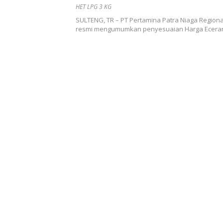
Moutong, Ringankan Beban Ma
HET LPG 3 KG
SULTENG, TR – PT Pertamina Patra Niaga Regiona
resmi mengumumkan penyesuaian Harga Eceran