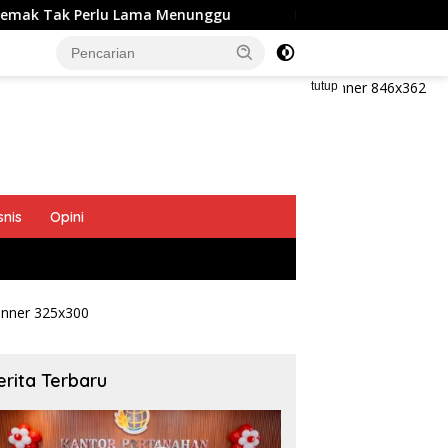
u Lama Menunggu
Menteri Nusron Ajak BPKAD dan IPPAT
tutup
snis
Opini
erita Terbaru