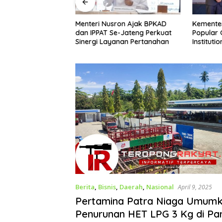
Menteri Nusron Ajak BPKAD
Kemente
Terjadwal
dan IPPAT Se-Jateng Perkuat
Popular
i Kepastian
Sinergi Layanan Pertanahan
Instituti
ga Demak Tak
Komunika
 Menunggu
Diakui
Berita
,
Bisnis
,
Daerah
,
Nasional
April 9, 2025
Pertamina Patra Niaga Umum
Penurunan HET LPG 3 Kg di Par