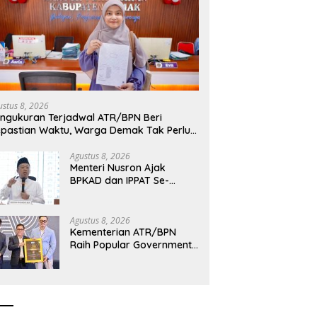
ri Nusron Minta Kanwil
Menteri Nusron Minta
C
NTT Utamakan Perspektif
Dukungan Pemda se-NTT
K
arakat dalam Pelayanan
Wujudkan Transformasi
R
Layanan Pertanahan
d
ustus 8, 2026
ngukuran Terjadwal ATR/BPN Beri
pastian Waktu, Warga Demak Tak Perlu
ama Menunggu
Agustus 8, 2026
Menteri Nusron Ajak
BPKAD dan IPPAT Se-
Jateng Perkuat Sinergi
Layanan Pertanahan
Agustus 8, 2026
Kementerian ATR/BPN
Raih Popular Government
Institutions Award 2026,
Komunikasi Publik Kembali
Diakui