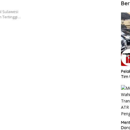
syarakat
Ber
l Sulawesi
 Tertinggi…
​Pel
Tim 
​Men
Dor