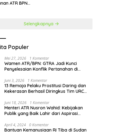
Perubahan
anan ATR BPN
at Penguatan SDM
Selengkapnya
ita Populer
Mei 27, 2026
1 Komentar
Wamen ATR/BPN: GTRA Jadi Kunci
Penyelesaian Konflik Pertanahan di
Daerah
Juni 3, 2026
1 Komentar
13 Remaja Pelaku Prostitusi Daring dan
Kekerasan Berhasil Diringkus Tim URC
Resmob Polda Sulut
Juni 18, 2026
1 Komentar
Menteri ATR Nusron Wahid: Kebijakan
Publik yang Baik Lahir dari Aspirasi
Masyarakat
April 4, 2024
0 Komentar
Bantuan Kemanusiaan RI Tiba di Sudan