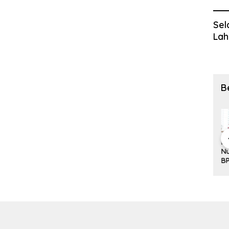
Sel
Lah
B
Kementeria
Layanan
Menteri
Me
Pengukuran
n ATR/BPN
Pengukuran
Nusron
Nu
Terjadwal
Raih
Terjadwal
Minta
B
ATR/BPN
Popular
ATR/BPN
Kanwil BPN
IP
Beri
Governmen
Beri
NTT
Ja
Kepastian
t Institutions
Kepastian
Utamakan
Pe
Waktu,
Award
Jadwal
Perspektif
Si
Warga
2026,
Ukur Tanah
Masyarakat
L
Demak Tak
Komunikasi
bagi
dalam
Pe
Perlu Lama
Publik
Masyarakat
Pelayanan
Menunggu