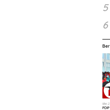
5
6
Ber
Mei 2
PDIP