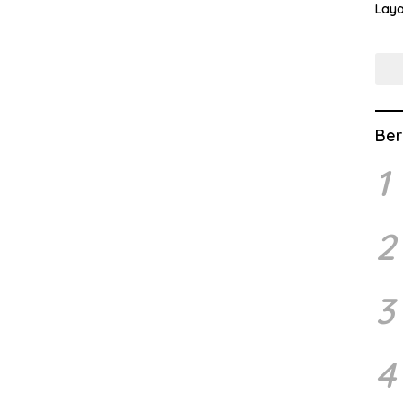
Lay
Lew
Ber
1
2
3
4