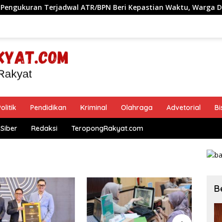
jadwal ATR/BPN Beri Kepastian Waktu, Warga Demak Tak Perl
olitik
Pendidikan
Kriminal
Olahraga
Advetorial
Bi
Siber
Redaksi
TeropongRakyat.com
B