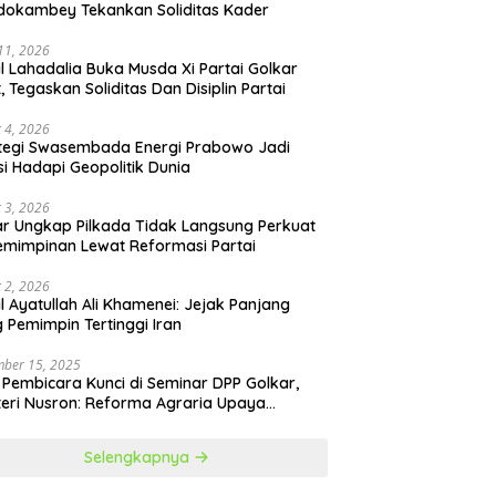
okambey Tekankan Soliditas Kader
 11, 2026
il Lahadalia Buka Musda Xi Partai Golkar
t, Tegaskan Soliditas Dan Disiplin Partai
 4, 2026
tegi Swasembada Energi Prabowo Jadi
si Hadapi Geopolitik Dunia
 3, 2026
r Ungkap Pilkada Tidak Langsung Perkuat
mimpinan Lewat Reformasi Partai
 2, 2026
il Ayatullah Ali Khamenei: Jejak Panjang
 Pemimpin Tertinggi Iran
ber 15, 2025
 Pembicara Kunci di Seminar DPP Golkar,
eri Nusron: Reforma Agraria Upaya
urangi Kemiskinan
Selengkapnya