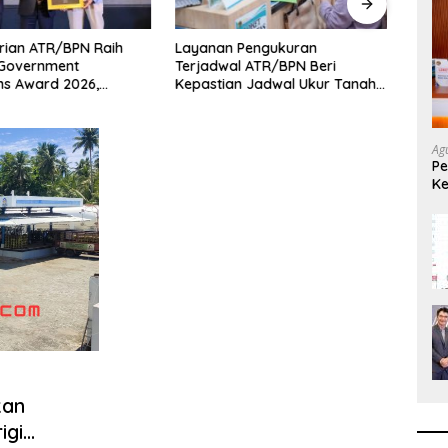
rian ATR/BPN Raih
Layanan Pengukuran
Mente
 Government
Terjadwal ATR/BPN Beri
BPN 
ons Award 2026,
Kepastian Jadwal Ukur Tanah
Masy
si Publik Kembali
bagi Masyarakat
Ag
Pe
Ke
L
kan
igi