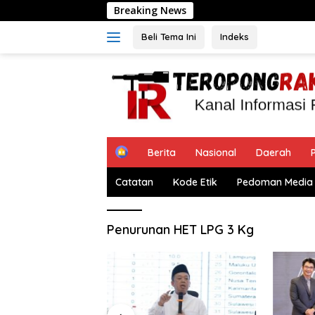
Langsung
Breaking News
Pengukuran Ter
ke
konten
Beli Tema Ini
Indeks
H
Berita
Nasional
Daerah
P
o
m
Catatan
Kode Etik
Pedoman Media 
e
Penurunan HET LPG 3 Kg