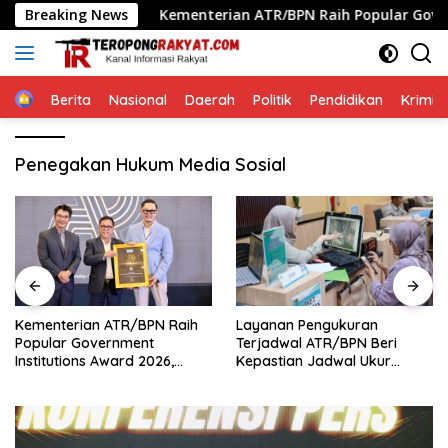
Langsung
tanahan
Breaking News
Kementerian ATR/BPN Raih Popular Government 
ke
konten
Home
Berita
Nasional
Daerah
Politik
Pendidikan
Krimin
Penegakan Hukum Media Sosial
Kementerian ATR/BPN Raih
Layanan Pengukuran
Popular Government
Terjadwal ATR/BPN Beri
Institutions Award 2026,
Kepastian Jadwal Ukur
Komunikasi Publik Kembali
Tanah bagi Masyarakat
Diakui