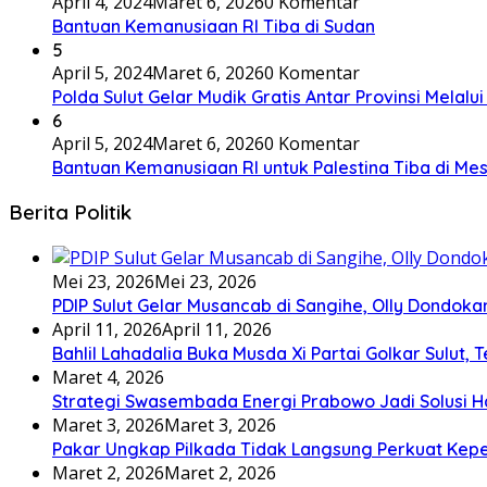
April 4, 2024
Maret 6, 2026
0 Komentar
Bantuan Kemanusiaan RI Tiba di Sudan
5
April 5, 2024
Maret 6, 2026
0 Komentar
Polda Sulut Gelar Mudik Gratis Antar Provinsi Melalu
6
April 5, 2024
Maret 6, 2026
0 Komentar
Bantuan Kemanusiaan RI untuk Palestina Tiba di Mes
Berita Politik
Mei 23, 2026
Mei 23, 2026
PDIP Sulut Gelar Musancab di Sangihe, Olly Dondok
April 11, 2026
April 11, 2026
Bahlil Lahadalia Buka Musda Xi Partai Golkar Sulut, T
Maret 4, 2026
Strategi Swasembada Energi Prabowo Jadi Solusi Ha
Maret 3, 2026
Maret 3, 2026
Pakar Ungkap Pilkada Tidak Langsung Perkuat Kep
Maret 2, 2026
Maret 2, 2026