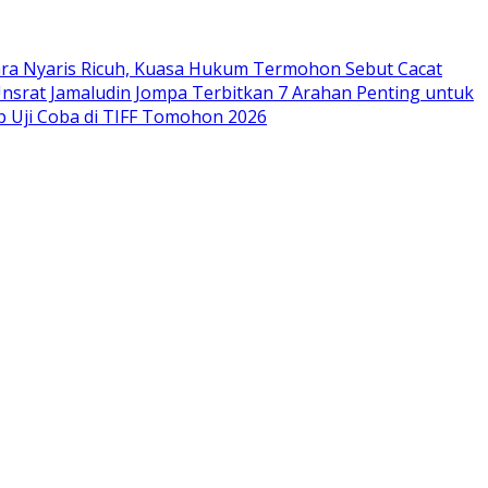
ara Nyaris Ricuh, Kuasa Hukum Termohon Sebut Cacat
Unsrat Jamaludin Jompa Terbitkan 7 Arahan Penting untuk
p Uji Coba di TIFF Tomohon 2026