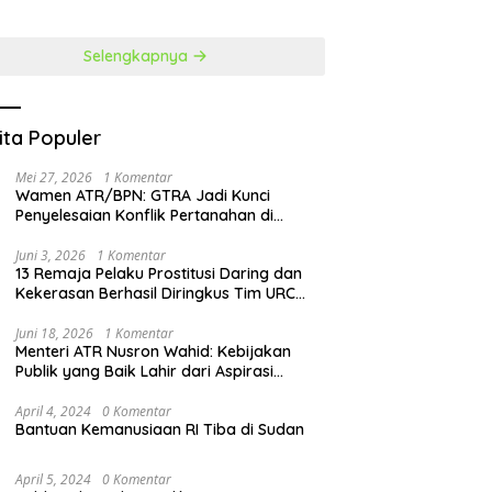
at Penguatan SDM
Perubahan
Selengkapnya
ita Populer
Mei 27, 2026
1 Komentar
Wamen ATR/BPN: GTRA Jadi Kunci
Penyelesaian Konflik Pertanahan di
Daerah
Juni 3, 2026
1 Komentar
13 Remaja Pelaku Prostitusi Daring dan
Kekerasan Berhasil Diringkus Tim URC
Resmob Polda Sulut
Juni 18, 2026
1 Komentar
Menteri ATR Nusron Wahid: Kebijakan
Publik yang Baik Lahir dari Aspirasi
Masyarakat
April 4, 2024
0 Komentar
Bantuan Kemanusiaan RI Tiba di Sudan
April 5, 2024
0 Komentar