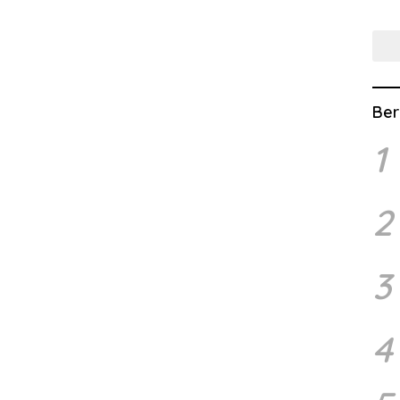
Lew
Ber
1
2
3
4