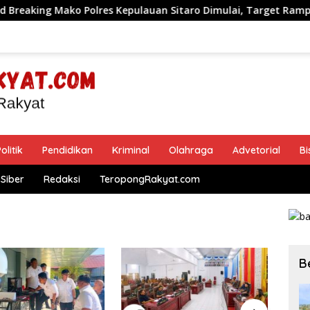
Polres Kepulauan Sitaro Dimulai, Target Rampung Akhir Desem
olitik
Pendidikan
Kriminal
Olahraga
Advetorial
Bi
Siber
Redaksi
TeropongRakyat.com
B