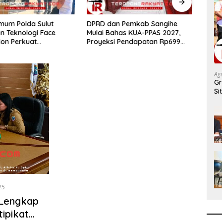
imum Polda Sulut
DPRD dan Pemkab Sangihe
Akade
n Teknologi Face
Mulai Bahas KUA-PPAS 2027,
GMIM
ion Perkuat
Proyeksi Pendapatan Rp699
Gere
ikan dan Pengamanan,
Miliar
Huk
 Coba di TIFF Tomohon
Ag
Gr
Si
D
25
 Lengkap
tipikat