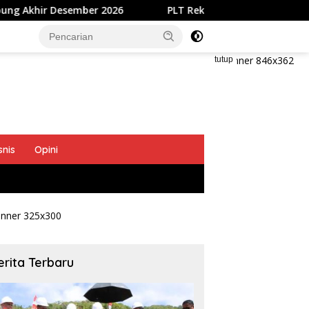
ber 2026
​PLT Rektor Unsrat Jamaludin Jompa Terbitk
tutup
snis
Opini
erita Terbaru