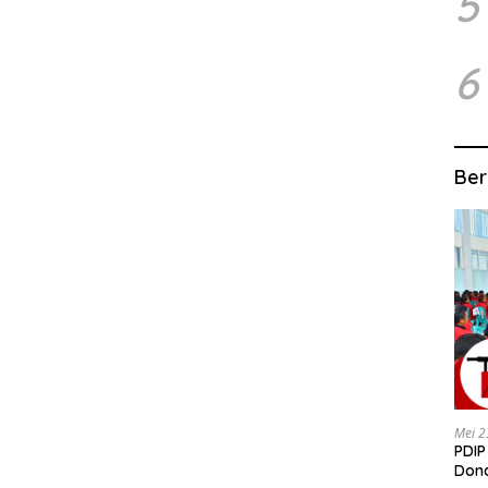
5
6
Ber
Mei 2
PDIP
Dond