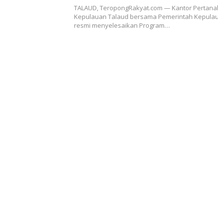
Hak Atas Tanah Siap Diserahkan ke
TALAUD, TeropongRakyat.com — Kantor Pertan
Masyarakat
Kepulauan Talaud bersama Pemerintah Kepula
resmi menyelesaikan Program…