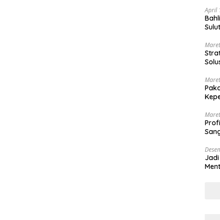
April
Bahl
Sulu
Maret
Stra
Solu
Maret
Paka
Kepe
Maret
Prof
Sang
Desem
Jadi
Ment
Meng