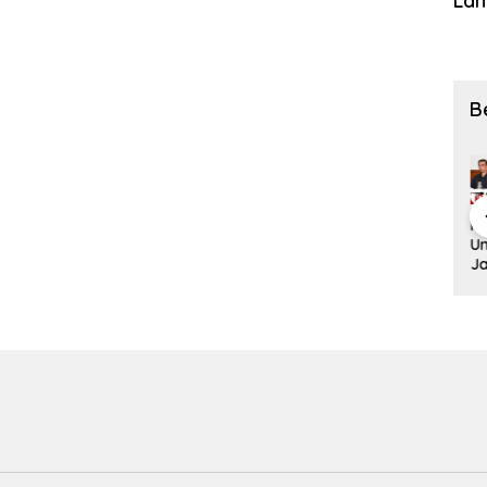
Lah
B
Ditreskrimu
DPRD dan
Akademisi
​P
Ground
m Polda
Pemkab
Unsrat
Un
Breaking
Sulut
Sangihe
Minta BPMS
Ja
Mako Polres
Luncurkan
Mulai Bahas
GMIM Fokus
J
Kepulauan
Teknologi
KUA-PPAS
pada
Te
Sitaro
Face
2027,
Agenda
A
Dimulai,
Recognition
Proyeksi
Gereja dan
Pe
Target
Perkuat
Pendapatan
Dukung
un
Rampung
Penyelidika
Rp699 Miliar
Penegakan
K
Akhir
n dan
Hukum
Desember
Pengamana
2026
n, Siap Uji
Coba di TIFF
Tomohon