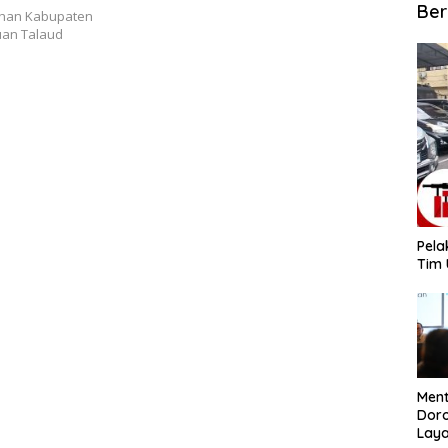
Ber
ahan Kabupaten
uan Talaud
​Pel
Tim 
​Men
Dor
Lay