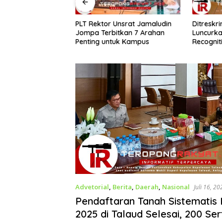
​PLT Rektor Unsrat Jamaludin
Ditreskr
king Mako Polres
Jompa Terbitkan 7 Arahan
Luncurka
taro Dimulai,
Penting untuk Kampus
Recognit
ung Akhir
Penyelid
026
Siap Uji
2026
Advetorial
,
Berita
,
Daerah
,
Nasional
Juli 16, 20
Pendaftaran Tanah Sistematis
2025 di Talaud Selesai, 200 Ser