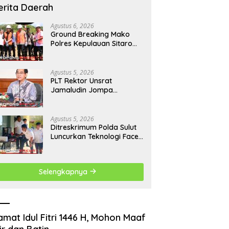
erita Daerah
Agustus 6, 2026
Ground Breaking Mako
Polres Kepulauan Sitaro
Dimulai, Target Rampung
Akhir Desember 2026
Agustus 5, 2026
​PLT Rektor Unsrat
Jamaludin Jompa
Terbitkan 7 Arahan Penting
untuk Kampus
Agustus 5, 2026
Ditreskrimum Polda Sulut
Luncurkan Teknologi Face
Recognition Perkuat
Penyelidikan dan
Pengamanan, Siap Uji
Selengkapnya
Coba di TIFF Tomohon
2026
amat Idul Fitri 1446 H, Mohon Maaf