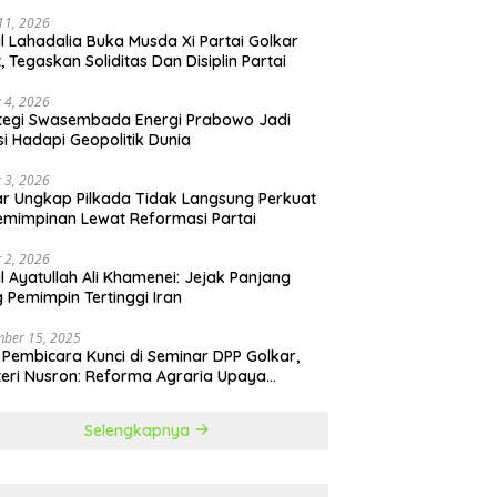
 11, 2026
il Lahadalia Buka Musda Xi Partai Golkar
t, Tegaskan Soliditas Dan Disiplin Partai
 4, 2026
tegi Swasembada Energi Prabowo Jadi
si Hadapi Geopolitik Dunia
 3, 2026
r Ungkap Pilkada Tidak Langsung Perkuat
mimpinan Lewat Reformasi Partai
 2, 2026
il Ayatullah Ali Khamenei: Jejak Panjang
 Pemimpin Tertinggi Iran
ber 15, 2025
 Pembicara Kunci di Seminar DPP Golkar,
eri Nusron: Reforma Agraria Upaya
urangi Kemiskinan
Selengkapnya