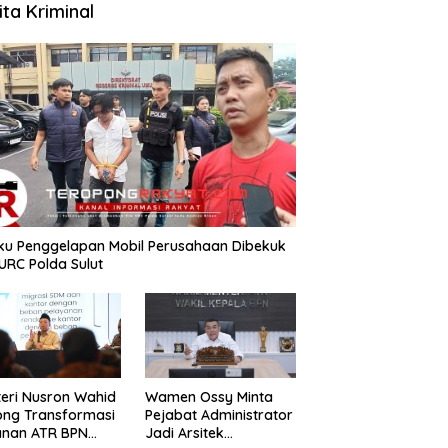
ita Kriminal
aku Penggelapan Mobil Perusahaan Dibekuk
URC Polda Sulut
teri Nusron Wahid
Wamen Ossy Minta
ong Transformasi
Pejabat Administrator
anan ATR BPN
Jadi Arsitek