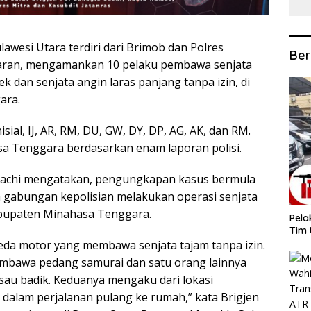
awesi Utara terdiri dari Brimob dan Polres
Ber
jaran, mengamankan 10 pelaku pembawa senjata
k dan senjata angin laras panjang tanpa izin, di
ara.
ial, IJ, AR, RM, DU, GW, DY, DP, AG, AK, dan RM.
asa Tenggara berdasarkan enam laporan polisi.
 Dachi mengatakan, pengungkapan kasus bermula
m gabungan kepolisian melakukan operasi senjata
abupaten Minahasa Tenggara.
​Pel
Tim 
a motor yang membawa senjata tajam tanpa izin.
membawa pedang samurai dan satu orang lainnya
sau badik. Keduanya mengaku dari lokasi
dalam perjalanan pulang ke rumah,” kata Brigjen