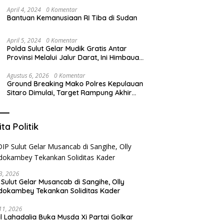
Masyarakat
April 4, 2024
0 Komentar
Bantuan Kemanusiaan RI Tiba di Sudan
April 5, 2024
0 Komentar
Polda Sulut Gelar Mudik Gratis Antar
Provinsi Melalui Jalur Darat, Ini Himbauan
Kapolda Sulut
Agustus 6, 2026
0 Komentar
Ground Breaking Mako Polres Kepulauan
Sitaro Dimulai, Target Rampung Akhir
Desember 2026
ita Politik
3, 2026
 Sulut Gelar Musancab di Sangihe, Olly
okambey Tekankan Soliditas Kader
 11, 2026
il Lahadalia Buka Musda Xi Partai Golkar