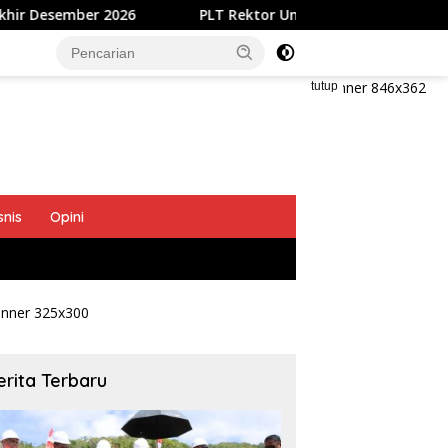
​PLT Rektor Unsrat Jamaludin Jompa Terbitkan 7 Arahan P
tutup
snis
Opini
erita Terbaru