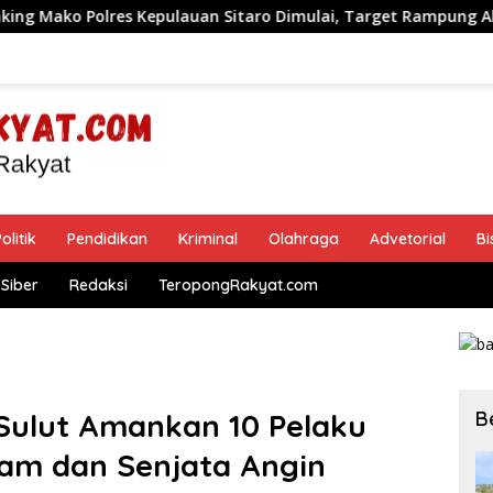
auan Sitaro Dimulai, Target Rampung Akhir Desember 2026
olitik
Pendidikan
Kriminal
Olahraga
Advetorial
Bi
Siber
Redaksi
TeropongRakyat.com
B
Sulut Amankan 10 Pelaku
am dan Senjata Angin