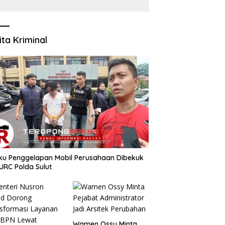
Recognition Perkuat
Penyelidikan dan
Pengamanan, Siap Uji
Coba di TIFF Tomohon
2026
ita Kriminal
aku Penggelapan Mobil Perusahaan Dibekuk
URC Polda Sulut
Wamen Ossy Minta