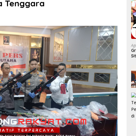
sa Tenggara
Ag
Gr
Si
D