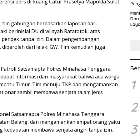
rensi pers di Ruang Catur Prasetya Mapolda Sulut,
​Men
Dor
, tim gabungan berdasarkan laporan dari
Lay
Lew
i berinisial DU di wilayah Ratatotok, atas
as pendek tanpa izin. Dalam pengembangan,
 diperoleh dari lelaki GW. Tim kemudian juga
Ber
it Patroli Satsamapta Polres Minahasa Tenggara
ndapat informasi dari masyarakat bahwa ada warga
1
Tombatu Timur. Tim menuju TKP dan mengamankan
at onar sambil membawa senjata tajam jenis
2
rsonel Satsamapta Polres Minahasa Tenggara
matan Belang, dan mengamankan empat orang yaitu
3
g kedapatan membawa senjata angin tanpa izin.