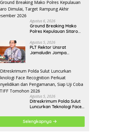
Agustus 6, 2026
Ground Breaking Mako
Polres Kepulauan Sitaro
Dimulai, Target Rampung
Akhir Desember 2026
Agustus 5, 2026
​PLT Rektor Unsrat
Jamaludin Jompa
Terbitkan 7 Arahan Penting
untuk Kampus
Agustus 5, 2026
Ditreskrimum Polda Sulut
Luncurkan Teknologi Face
Recognition Perkuat
Penyelidikan dan
Selengkapnya
Pengamanan, Siap Uji
Coba di TIFF Tomohon
2026