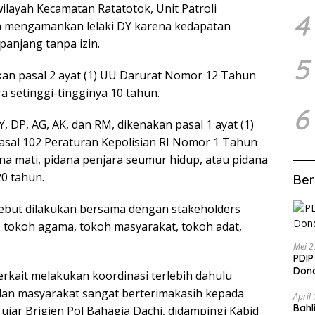
ilayah Kecamatan Ratatotok, Unit Patroli
4
 mengamankan lelaki DY karena kedapatan
anjang tanpa izin.
5
kan pasal 2 ayat (1) UU Darurat Nomor 12 Tahun
setinggi-tingginya 10 tahun.
6
 DP, AG, AK, dan RM, dikenakan pasal 1 ayat (1)
sal 102 Peraturan Kepolisian RI Nomor 1 Tahun
 mati, pidana penjara seumur hidup, atau pidana
20 tahun.
Ber
ebut dilakukan bersama dengan stakeholders
h, tokoh agama, tokoh masyarakat, tokoh adat,
Mei 2
PDIP
Dond
terkait melakukan koordinasi terlebih dahulu
dan masyarakat sangat berterimakasih kepada
April
Bahl
” ujar Brigjen Pol Bahagia Dachi, didampingi Kabid