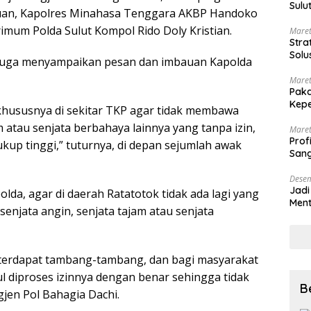
Sulu
uan, Kapolres Minahasa Tenggara AKBP Handoko
rimum Polda Sulut Kompol Rido Doly Kristian.
Maret
Stra
Solu
a juga menyampaikan pesan dan imbauan Kapolda
Maret
Paka
Kepe
hususnya di sekitar TKP agar tidak membawa
am atau senjata berbahaya lainnya yang tanpa izin,
Maret
Prof
up tinggi,” tuturnya, di depan sejumlah awak
Sang
Desem
Jadi
a, agar di daerah Ratatotok tidak ada lagi yang
Ment
enjata angin, senjata tajam atau senjata
Meng
t terdapat tambang-tambang, dan bagi masyarakat
 diproses izinnya dengan benar sehingga tidak
B
gjen Pol Bahagia Dachi.