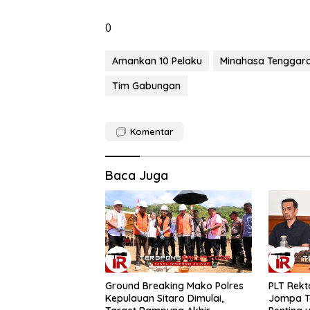
0
Amankan 10 Pelaku
Minahasa Tenggar
Tim Gabungan
Komentar
Baca Juga
Ground
​PLT Rektor
Breaking
Unsrat
Mako Polres
Jamaludin
Kepulauan
Jompa
Sitaro
Terbitkan 7
Dimulai,
Arahan
Target
Penting
Rampung
untuk
Ground Breaking Mako Polres
​PLT Rek
Akhir
Kampus
Kepulauan Sitaro Dimulai,
Jompa Te
Desember