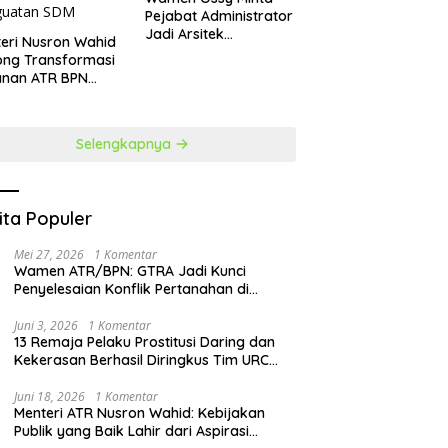
Pejabat Administrator
Jadi Arsitek
teri Nusron Wahid
Perubahan
ong Transformasi
anan ATR BPN
at Penguatan SDM
Selengkapnya
ita Populer
Mei 27, 2026
1 Komentar
Wamen ATR/BPN: GTRA Jadi Kunci
Penyelesaian Konflik Pertanahan di
Daerah
Juni 3, 2026
1 Komentar
13 Remaja Pelaku Prostitusi Daring dan
Kekerasan Berhasil Diringkus Tim URC
Resmob Polda Sulut
Juni 18, 2026
1 Komentar
Menteri ATR Nusron Wahid: Kebijakan
Publik yang Baik Lahir dari Aspirasi