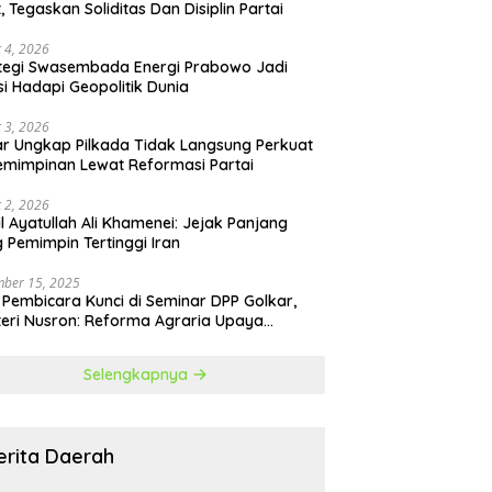
t, Tegaskan Soliditas Dan Disiplin Partai
 4, 2026
tegi Swasembada Energi Prabowo Jadi
si Hadapi Geopolitik Dunia
 3, 2026
r Ungkap Pilkada Tidak Langsung Perkuat
mimpinan Lewat Reformasi Partai
 2, 2026
il Ayatullah Ali Khamenei: Jejak Panjang
 Pemimpin Tertinggi Iran
ber 15, 2025
 Pembicara Kunci di Seminar DPP Golkar,
eri Nusron: Reforma Agraria Upaya
urangi Kemiskinan
Selengkapnya
erita Daerah