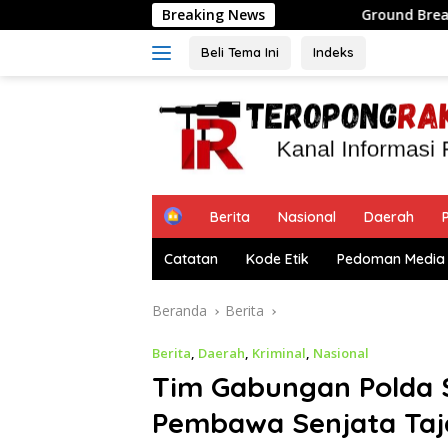
Langsung
Breaking News
Ground Breaking Mako Polres Kepul
ke
konten
Beli Tema Ini
Indeks
H
Berita
Nasional
Daerah
P
o
m
Catatan
Kode Etik
Pedoman Media 
e
Beranda
Berita
Berita
,
Daerah
,
Kriminal
,
Nasional
Tim Gabungan Polda 
Pembawa Senjata Taj