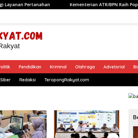
rtanahan
Kementerian ATR/BPN Raih Popular Government
olitik
Pendidikan
Kriminal
Olahraga
Advetorial
Bi
Siber
Redaksi
TeropongRakyat.com
B