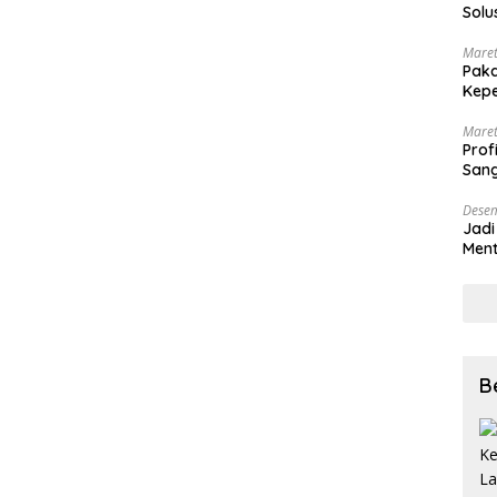
Solu
Maret
Paka
Kepe
Maret
Prof
Sang
Desem
Jadi
Ment
Meng
B