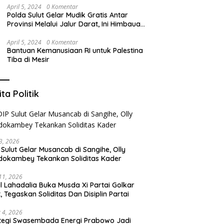
April 5, 2024
0 Komentar
Polda Sulut Gelar Mudik Gratis Antar
Provinsi Melalui Jalur Darat, Ini Himbauan
Kapolda Sulut
April 5, 2024
0 Komentar
Bantuan Kemanusiaan RI untuk Palestina
Tiba di Mesir
ita Politik
3, 2026
 Sulut Gelar Musancab di Sangihe, Olly
okambey Tekankan Soliditas Kader
 11, 2026
il Lahadalia Buka Musda Xi Partai Golkar
t, Tegaskan Soliditas Dan Disiplin Partai
 4, 2026
tegi Swasembada Energi Prabowo Jadi