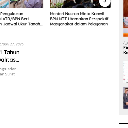
n
Menteri Nusron Minta Kanwil
Menteri Nusron M
eri
BPN NTT Utamakan Perspektif
Dukungan Pemda
ur Tanah
Masyarakat dalam Pelayanan
Wujudkan Transf
Layanan Pertana
Ag
bruari 27, 2026
Pe
1 Tahun
Ke
L
alitas
 Elektronik
ang/Badan
an Surat