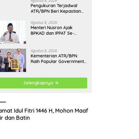
Agustus 8, 2026
Pengukuran Terjadwal
ATR/BPN Beri Kepastian
Waktu, Warga Demak Tak
Perlu Lama Menunggu
Agustus 8, 2026
Menteri Nusron Ajak
BPKAD dan IPPAT Se-
Jateng Perkuat Sinergi
Layanan Pertanahan
Agustus 8, 2026
Kementerian ATR/BPN
Raih Popular Government
Institutions Award 2026,
Komunikasi Publik Kembali
Diakui
Selengkapnya
amat Idul Fitri 1446 H, Mohon Maaf
ir dan Batin