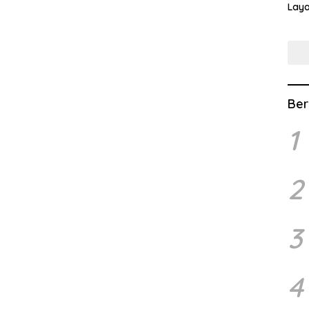
Lay
Lew
Ber
1
2
3
4