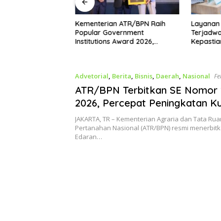
KAD
Kementerian ATR/BPN Raih
Layanan Pengukura
kuat
Popular Government
Terjadwal ATR/BPN B
ahan
Institutions Award 2026,
Kepastian Jadwal Uk
Komunikasi Publik Kembali
bagi Masyarakat
Diakui
Advetorial
,
Berita
,
Bisnis
,
Daerah
,
Nasional
Fe
ATR/BPN Terbitkan SE Nomor 
2026, Percepat Peningkatan Ku
Data dan Alih Media Sertipikat
JAKARTA, TR – Kementerian Agraria dan Tata Ru
Pertanahan Nasional (ATR/BPN) resmi menerbitk
Edaran…