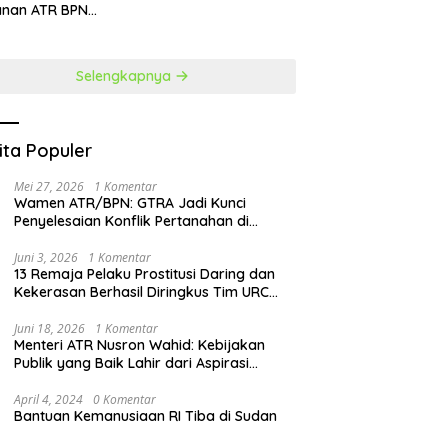
anan ATR BPN
at Penguatan SDM
Selengkapnya
ita Populer
Mei 27, 2026
1 Komentar
Wamen ATR/BPN: GTRA Jadi Kunci
Penyelesaian Konflik Pertanahan di
Daerah
Juni 3, 2026
1 Komentar
13 Remaja Pelaku Prostitusi Daring dan
Kekerasan Berhasil Diringkus Tim URC
Resmob Polda Sulut
Juni 18, 2026
1 Komentar
Menteri ATR Nusron Wahid: Kebijakan
Publik yang Baik Lahir dari Aspirasi
Masyarakat
April 4, 2024
0 Komentar
Bantuan Kemanusiaan RI Tiba di Sudan