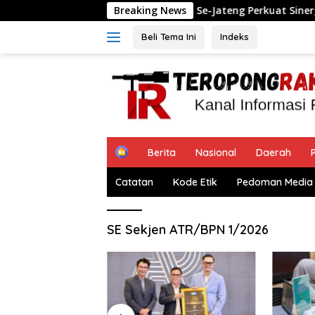
Langsung
on Ajak BPKAD dan IPPAT Se-Jateng Perkuat Sinergi Layanan Pe
Breaking News
ke
konten
Beli Tema Ini
Indeks
H
Berita
Nasional
Daerah
P
o
m
Catatan
Kode Etik
Pedoman Media 
e
SE Sekjen ATR/BPN 1/2026