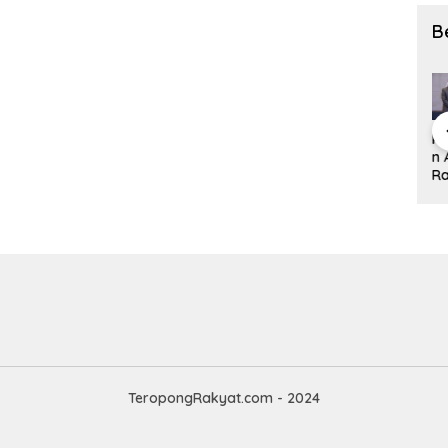
B
Layanan
Menteri
Menteri
Ke
Pengukuran
Pengukuran
Nusron
Nusron Ajak
n
Terjadwal
Terjadwal
Minta
BPKAD dan
Ra
ATR/BPN
ATR/BPN
Kanwil BPN
IPPAT Se-
Po
Beri
Beri
NTT
Jateng
G
Kepastian
Kepastian
Utamakan
Perkuat
t 
Waktu,
Jadwal
Perspektif
Sinergi
A
Warga
Ukur Tanah
Masyarakat
Layanan
20
Demak Tak
bagi
dalam
Pertanahan
Ko
Perlu Lama
Masyarakat
Pelayanan
Pu
Menunggu
Ke
Di
TeropongRakyat.com - 2024