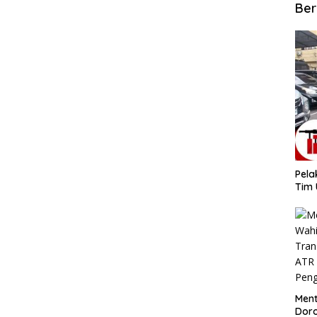
Ber
​Pel
Tim 
​Men
Dor