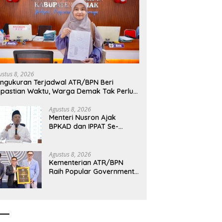
inta
Cegah Korupsi Pertanahan,
Kementerian 
 se-NTT
Kementerian ATR/BPN dan KPK
Terapkan Pen
ormasi
Resmikan Kolaborasi Strategis
Terjadwal di 
han
di Jabar
Pertanahan
ustus 8, 2026
ngukuran Terjadwal ATR/BPN Beri
pastian Waktu, Warga Demak Tak Perlu
ama Menunggu
Agustus 8, 2026
Menteri Nusron Ajak
BPKAD dan IPPAT Se-
Jateng Perkuat Sinergi
Layanan Pertanahan
Agustus 8, 2026
Kementerian ATR/BPN
Raih Popular Government
Institutions Award 2026,
Komunikasi Publik Kembali
Diakui