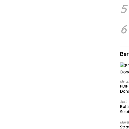
5
6
Ber
Mei 2
PDIP
Dond
April
Bahl
Sulu
Maret
Stra