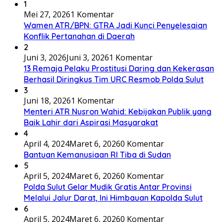
1
Mei 27, 2026
1 Komentar
Wamen ATR/BPN: GTRA Jadi Kunci Penyelesaian
Konflik Pertanahan di Daerah
2
Juni 3, 2026
Juni 3, 2026
1 Komentar
13 Remaja Pelaku Prostitusi Daring dan Kekerasan
Berhasil Diringkus Tim URC Resmob Polda Sulut
3
Juni 18, 2026
1 Komentar
Menteri ATR Nusron Wahid: Kebijakan Publik yang
Baik Lahir dari Aspirasi Masyarakat
4
April 4, 2024
Maret 6, 2026
0 Komentar
Bantuan Kemanusiaan RI Tiba di Sudan
5
April 5, 2024
Maret 6, 2026
0 Komentar
Polda Sulut Gelar Mudik Gratis Antar Provinsi
Melalui Jalur Darat, Ini Himbauan Kapolda Sulut
6
April 5, 2024
Maret 6, 2026
0 Komentar