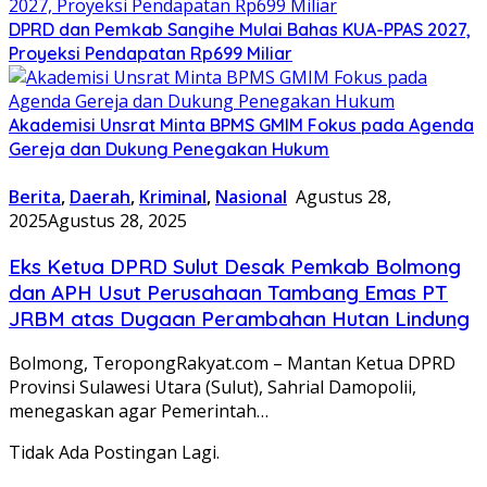
DPRD dan Pemkab Sangihe Mulai Bahas KUA-PPAS 2027,
Proyeksi Pendapatan Rp699 Miliar
Akademisi Unsrat Minta BPMS GMIM Fokus pada Agenda
Gereja dan Dukung Penegakan Hukum
Berita
,
Daerah
,
Kriminal
,
Nasional
Agustus 28,
2025
Agustus 28, 2025
Eks Ketua DPRD Sulut Desak Pemkab Bolmong
dan APH Usut Perusahaan Tambang Emas PT
JRBM atas Dugaan Perambahan Hutan Lindung
Bolmong, TeropongRakyat.com – Mantan Ketua DPRD
Provinsi Sulawesi Utara (Sulut), Sahrial Damopolii,
menegaskan agar Pemerintah…
Tidak Ada Postingan Lagi.