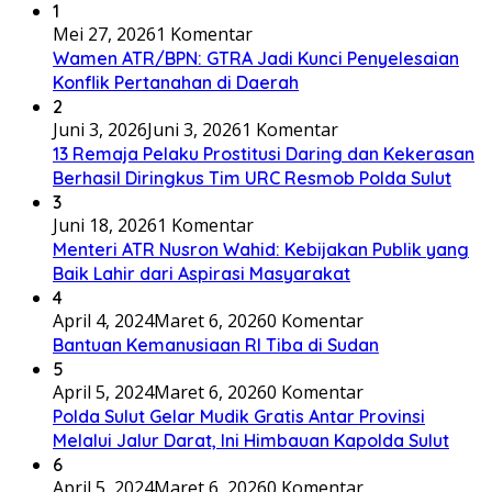
1
Mei 27, 2026
1 Komentar
Wamen ATR/BPN: GTRA Jadi Kunci Penyelesaian
Konflik Pertanahan di Daerah
2
Juni 3, 2026
Juni 3, 2026
1 Komentar
13 Remaja Pelaku Prostitusi Daring dan Kekerasan
Berhasil Diringkus Tim URC Resmob Polda Sulut
3
Juni 18, 2026
1 Komentar
Menteri ATR Nusron Wahid: Kebijakan Publik yang
Baik Lahir dari Aspirasi Masyarakat
4
April 4, 2024
Maret 6, 2026
0 Komentar
Bantuan Kemanusiaan RI Tiba di Sudan
5
April 5, 2024
Maret 6, 2026
0 Komentar
Polda Sulut Gelar Mudik Gratis Antar Provinsi
Melalui Jalur Darat, Ini Himbauan Kapolda Sulut
6
April 5, 2024
Maret 6, 2026
0 Komentar