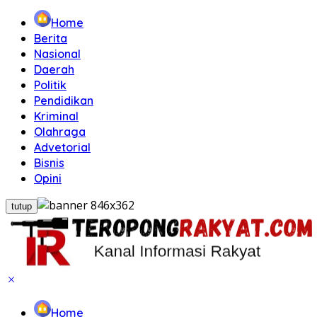
Home
Berita
Nasional
Daerah
Politik
Pendidikan
Kriminal
Olahraga
Advetorial
Bisnis
Opini
tutup
Home