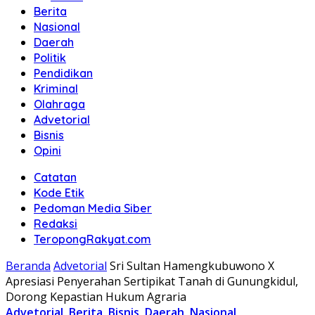
Berita
Nasional
Daerah
Politik
Pendidikan
Kriminal
Olahraga
Advetorial
Bisnis
Opini
Catatan
Kode Etik
Pedoman Media Siber
Redaksi
TeropongRakyat.com
Beranda
Advetorial
Sri Sultan Hamengkubuwono X
Apresiasi Penyerahan Sertipikat Tanah di Gunungkidul,
Dorong Kepastian Hukum Agraria
Advetorial
,
Berita
,
Bisnis
,
Daerah
,
Nasional