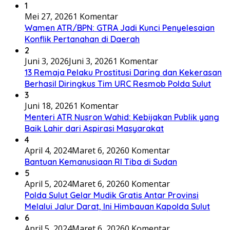
1
Mei 27, 2026
1 Komentar
Wamen ATR/BPN: GTRA Jadi Kunci Penyelesaian
Konflik Pertanahan di Daerah
2
Juni 3, 2026
Juni 3, 2026
1 Komentar
13 Remaja Pelaku Prostitusi Daring dan Kekerasan
Berhasil Diringkus Tim URC Resmob Polda Sulut
3
Juni 18, 2026
1 Komentar
Menteri ATR Nusron Wahid: Kebijakan Publik yang
Baik Lahir dari Aspirasi Masyarakat
4
April 4, 2024
Maret 6, 2026
0 Komentar
Bantuan Kemanusiaan RI Tiba di Sudan
5
April 5, 2024
Maret 6, 2026
0 Komentar
Polda Sulut Gelar Mudik Gratis Antar Provinsi
Melalui Jalur Darat, Ini Himbauan Kapolda Sulut
6
April 5, 2024
Maret 6, 2026
0 Komentar