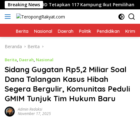
Langsung
1 Oktober, PMDD Tetapkan 117 Kampung Ikut Pemilihan
Breaking News
J
ke
konten
Home
Berita
Nasional
Daerah
Politik
Pendidikan
Krimin
Beranda
Berita
Berita
,
Daerah
,
Nasional
Sidang Gugatan Rp5,2 Miliar Soal
Dana Talangan Kasus Hibah
Segera Bergulir, Komunitas Peduli
GMIM Tunjuk Tim Hukum Baru
Admin Redaksi
November 17, 2025