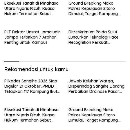
Eksekusi Tanah di Minahasa
Ground Breaking Mako
Utara Nyaris Ricuh, Kuasa
Polres Kepulauan Sitaro
Hukum Termohon Sebut
Dimulai, Target Rampung
Cacat Hukum!
Akhir Desember 2026
​PLT Rektor Unsrat Jamaludin
Ditreskrimum Polda Sulut
Jompa Terbitkan 7 Arahan
Luncurkan Teknologi Face
Penting untuk Kampus
Recognition Perkuat
Penyelidikan dan
Pengamanan, Siap Uji Coba
di TIFF Tomohon 2026
Rekomendasi untuk kamu
Pilkades Sangihe 2026 Siap
Jawab Keluhan Warga,
Digelar 21 Oktober, PMDD
Disperindag Sangihe Dorong
Tetapkan 117 Kampung Ikut
Perbaikan Drainase Pasar
Pemilihan
Towo
Eksekusi Tanah di Minahasa
Ground Breaking Mako
Utara Nyaris Ricuh, Kuasa
Polres Kepulauan Sitaro
Hukum Termohon Sebut
Dimulai, Target Rampung
Cacat Hukum!
Akhir Desember 2026