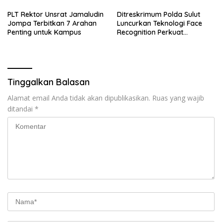
​PLT Rektor Unsrat Jamaludin
Ditreskrimum Polda Sulut
Jompa Terbitkan 7 Arahan
Luncurkan Teknologi Face
Penting untuk Kampus
Recognition Perkuat
Penyelidikan dan
Pengamanan, Siap Uji Coba
di TIFF Tomohon 2026
Tinggalkan Balasan
Alamat email Anda tidak akan dipublikasikan.
Ruas yang wajib
ditandai
*