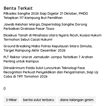
Berita Terkait
Pilkades Sangihe 2026 Siap Digelar 21 Oktober, PMDD
Tetapkan 117 Kampung Ikut Pemilihan
Jawab Keluhan Warga, Disperindag Sangihe Dorong
Perbaikan Drainase Pasar Towo
Eksekusi Tanah di Minahasa Utara Nyaris Ricuh, Kuasa Hukum
Termohon Sebut Cacat Hukum!
Ground Breaking Mako Polres Kepulauan Sitaro Dimulai,
Target Rampung Akhir Desember 2026
​PLT Rektor Unsrat Jamaludin Jompa Terbitkan 7 Arahan
Penting untuk Kampus
Ditreskrimum Polda Sulut Luncurkan Teknologi Face
Recognition Perkuat Penyelidikan dan Pengamanan, Siap Uji
Coba di TIFF Tomohon 2026
0
2 Miliar
berita sulut terbaru
dana talangan gmim