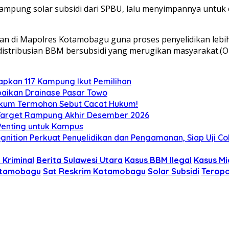
pung solar subsidi dari SPBU, lalu menyimpannya untuk di
ankan di Mapolres Kotamobagu guna proses penyelidikan leb
istribusian BBM bersubsidi yang merugikan masyarakat.(O
tapkan 117 Kampung Ikut Pemilihan
aikan Drainase Pasar Towo
Hukum Termohon Sebut Cacat Hukum!
, Target Rampung Akhir Desember 2026
 Penting untuk Kampus
gnition Perkuat Penyelidikan dan Pengamanan, Siap Uji C
 Kriminal
Berita Sulawesi Utara
Kasus BBM Ilegal
Kasus M
otamobagu
Sat Reskrim Kotamobagu
Solar Subsidi
Terop