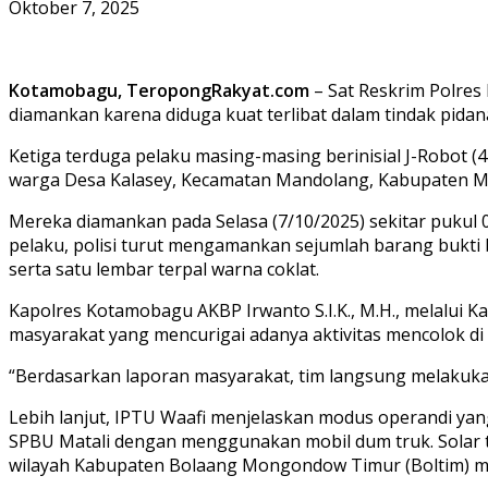
Oktober 7, 2025
Kotamobagu, TeropongRakyat.com
– Sat Reskrim Polres
diamankan karena diduga kuat terlibat dalam tindak pida
Ketiga terduga pelaku masing-masing berinisial J-Robot
warga Desa Kalasey, Kecamatan Mandolang, Kabupaten M
Mereka diamankan pada Selasa (7/10/2025) sekitar pukul
pelaku, polisi turut mengamankan sejumlah barang bukti be
serta satu lembar terpal warna coklat.
Kapolres Kotamobagu AKBP Irwanto S.I.K., M.H., melalui 
masyarakat yang mencurigai adanya aktivitas mencolok d
“Berdasarkan laporan masyarakat, tim langsung melakukan
Lebih lanjut, IPTU Waafi menjelaskan modus operandi yan
SPBU Matali dengan menggunakan mobil dum truk. Solar t
wilayah Kabupaten Bolaang Mongondow Timur (Boltim) m