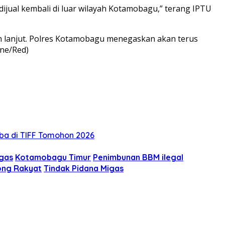
jual kembali di luar wilayah Kotamobagu,” terang IPTU
ih lanjut. Polres Kotamobagu menegaskan akan terus
ne/Red)
oba di TIFF Tomohon 2026
igas
Kotamobagu Timur
Penimbunan BBM ilegal
ong Rakyat
Tindak Pidana Migas