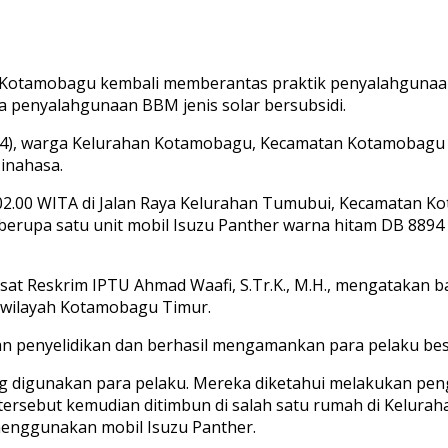
 Kotamobagu kembali memberantas praktik penyalahgunaan BB
na penyalahgunaan BBM jenis solar bersubsidi.
 (44), warga Kelurahan Kotamobagu, Kecamatan Kotamobagu
inahasa.
 02.00 WITA di Jalan Raya Kelurahan Tumubui, Kecamatan 
rupa satu unit mobil Isuzu Panther warna hitam DB 8894 AH, 
Kasat Reskrim IPTU Ahmad Waafi, S.Tr.K., M.H., mengatakan
i wilayah Kotamobagu Timur.
 penyelidikan dan berhasil mengamankan para pelaku beser
g digunakan para pelaku. Mereka diketahui melakukan peng
ersebut kemudian ditimbun di salah satu rumah di Kelura
enggunakan mobil Isuzu Panther.