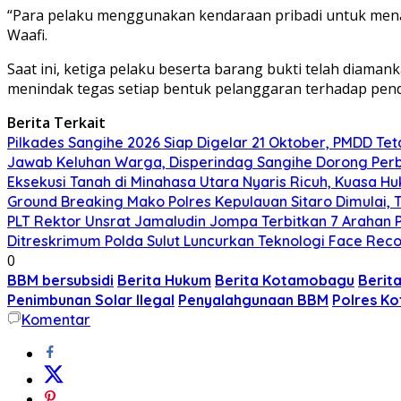
“Para pelaku menggunakan kendaraan pribadi untuk menam
Waafi.
Saat ini, ketiga pelaku beserta barang bukti telah diam
menindak tegas setiap bentuk pelanggaran terhadap pend
Berita Terkait
Pilkades Sangihe 2026 Siap Digelar 21 Oktober, PMDD Te
Jawab Keluhan Warga, Disperindag Sangihe Dorong Perb
Eksekusi Tanah di Minahasa Utara Nyaris Ricuh, Kuasa 
Ground Breaking Mako Polres Kepulauan Sitaro Dimulai
​PLT Rektor Unsrat Jamaludin Jompa Terbitkan 7 Arahan
Ditreskrimum Polda Sulut Luncurkan Teknologi Face Reco
0
BBM bersubsidi
Berita Hukum
Berita Kotamobagu
Berita
Penimbunan Solar Ilegal
Penyalahgunaan BBM
Polres K
Komentar