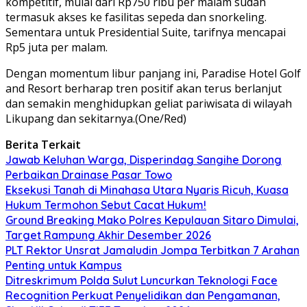
kompetitif, mulai dari Rp750 ribu per malam sudah
termasuk akses ke fasilitas sepeda dan snorkeling.
Sementara untuk Presidential Suite, tarifnya mencapai
Rp5 juta per malam.
Dengan momentum libur panjang ini, Paradise Hotel Golf
and Resort berharap tren positif akan terus berlanjut
dan semakin menghidupkan geliat pariwisata di wilayah
Likupang dan sekitarnya.(One/Red)
Berita Terkait
Jawab Keluhan Warga, Disperindag Sangihe Dorong
Perbaikan Drainase Pasar Towo
Eksekusi Tanah di Minahasa Utara Nyaris Ricuh, Kuasa
Hukum Termohon Sebut Cacat Hukum!
Ground Breaking Mako Polres Kepulauan Sitaro Dimulai,
Target Rampung Akhir Desember 2026
​PLT Rektor Unsrat Jamaludin Jompa Terbitkan 7 Arahan
Penting untuk Kampus
Ditreskrimum Polda Sulut Luncurkan Teknologi Face
Recognition Perkuat Penyelidikan dan Pengamanan,