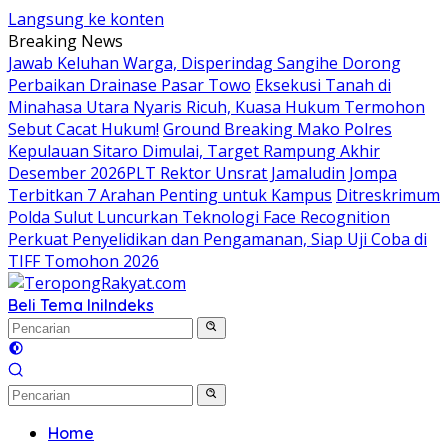
Langsung ke konten
Breaking News
Jawab Keluhan Warga, Disperindag Sangihe Dorong
Perbaikan Drainase Pasar Towo
Eksekusi Tanah di
Minahasa Utara Nyaris Ricuh, Kuasa Hukum Termohon
Sebut Cacat Hukum!
Ground Breaking Mako Polres
Kepulauan Sitaro Dimulai, Target Rampung Akhir
Desember 2026
​PLT Rektor Unsrat Jamaludin Jompa
Terbitkan 7 Arahan Penting untuk Kampus
Ditreskrimum
Polda Sulut Luncurkan Teknologi Face Recognition
Perkuat Penyelidikan dan Pengamanan, Siap Uji Coba di
TIFF Tomohon 2026
Beli Tema Ini
Indeks
Home