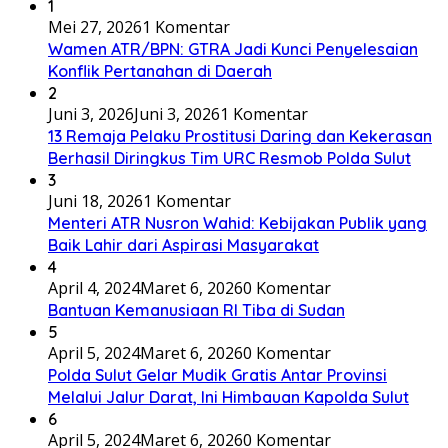
1
Mei 27, 2026
1 Komentar
Wamen ATR/BPN: GTRA Jadi Kunci Penyelesaian
Konflik Pertanahan di Daerah
2
Juni 3, 2026
Juni 3, 2026
1 Komentar
13 Remaja Pelaku Prostitusi Daring dan Kekerasan
Berhasil Diringkus Tim URC Resmob Polda Sulut
3
Juni 18, 2026
1 Komentar
Menteri ATR Nusron Wahid: Kebijakan Publik yang
Baik Lahir dari Aspirasi Masyarakat
4
April 4, 2024
Maret 6, 2026
0 Komentar
Bantuan Kemanusiaan RI Tiba di Sudan
5
April 5, 2024
Maret 6, 2026
0 Komentar
Polda Sulut Gelar Mudik Gratis Antar Provinsi
Melalui Jalur Darat, Ini Himbauan Kapolda Sulut
6
April 5, 2024
Maret 6, 2026
0 Komentar