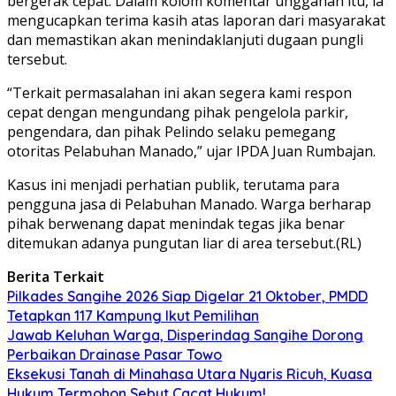
bergerak cepat. Dalam kolom komentar unggahan itu, ia
mengucapkan terima kasih atas laporan dari masyarakat
dan memastikan akan menindaklanjuti dugaan pungli
tersebut.
“Terkait permasalahan ini akan segera kami respon
cepat dengan mengundang pihak pengelola parkir,
pengendara, dan pihak Pelindo selaku pemegang
otoritas Pelabuhan Manado,” ujar IPDA Juan Rumbajan.
Kasus ini menjadi perhatian publik, terutama para
pengguna jasa di Pelabuhan Manado. Warga berharap
pihak berwenang dapat menindak tegas jika benar
ditemukan adanya pungutan liar di area tersebut.(RL)
Berita Terkait
Pilkades Sangihe 2026 Siap Digelar 21 Oktober, PMDD
Tetapkan 117 Kampung Ikut Pemilihan
Jawab Keluhan Warga, Disperindag Sangihe Dorong
Perbaikan Drainase Pasar Towo
Eksekusi Tanah di Minahasa Utara Nyaris Ricuh, Kuasa
Hukum Termohon Sebut Cacat Hukum!