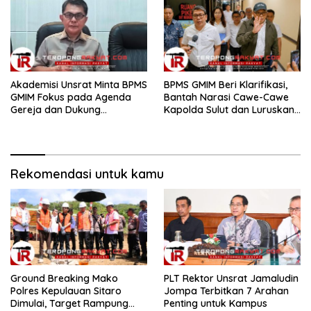
di TIFF Tomohon 2026
Akademisi Unsrat Minta BPMS
BPMS GMIM Beri Klarifikasi,
GMIM Fokus pada Agenda
Bantah Narasi Cawe-Cawe
Gereja dan Dukung
Kapolda Sulut dan Luruskan
Penegakan Hukum
Isi Surat ke Presiden
Rekomendasi untuk kamu
Ground Breaking Mako
​PLT Rektor Unsrat Jamaludin
Polres Kepulauan Sitaro
Jompa Terbitkan 7 Arahan
Dimulai, Target Rampung
Penting untuk Kampus