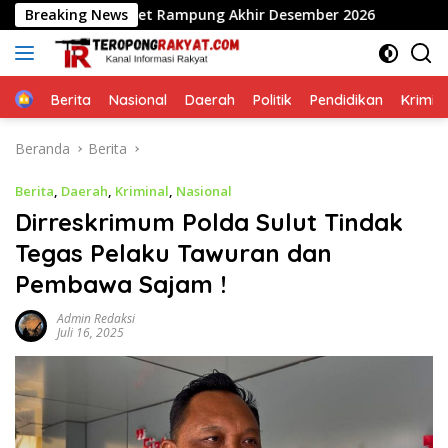
Langsung
ulai, Target Rampung Akhir Desember 2026
Breaking News
​PLT Rekto
ke
konten
Home
Berita
Nasional
Daerah
Politik
Pendidikan
Krimin
Beranda
Berita
Berita
,
Daerah
,
Kriminal
,
Nasional
Dirreskrimum Polda Sulut Tindak
Tegas Pelaku Tawuran dan
Pembawa Sajam !
Admin Redaksi
Juli 16, 2025