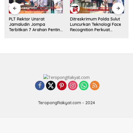
​PLT Rektor Unsrat
Ditreskrimum Polda Sulut
Jamaludin Jompa
Luncurkan Teknologi Face
Terbitkan 7 Arahan Penting
Recognition Perkuat
untuk Kampus
Penyelidikan dan
Pengamanan, Siap Uji
Coba di TIFF Tomohon
2026
TeropongRakyat.com - 2024