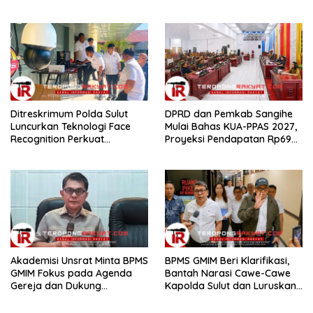
Akhir Desember 2026
Ditreskrimum Polda Sulut
DPRD dan Pemkab Sangihe
Luncurkan Teknologi Face
Mulai Bahas KUA-PPAS 2027,
Recognition Perkuat
Proyeksi Pendapatan Rp699
Penyelidikan dan
Miliar
Pengamanan, Siap Uji Coba
di TIFF Tomohon 2026
Akademisi Unsrat Minta BPMS
BPMS GMIM Beri Klarifikasi,
GMIM Fokus pada Agenda
Bantah Narasi Cawe-Cawe
Gereja dan Dukung
Kapolda Sulut dan Luruskan
Penegakan Hukum
Isi Surat ke Presiden