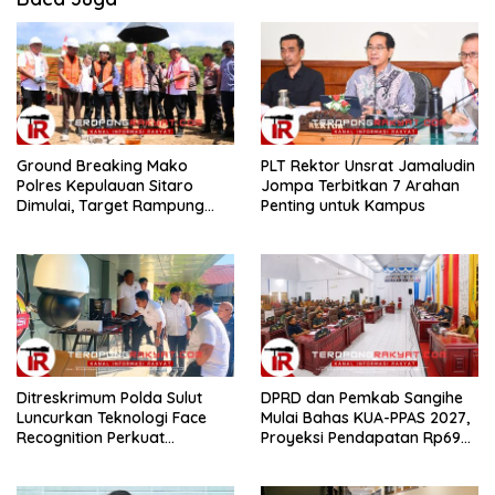
Ground Breaking Mako
​PLT Rektor Unsrat Jamaludin
Polres Kepulauan Sitaro
Jompa Terbitkan 7 Arahan
Dimulai, Target Rampung
Penting untuk Kampus
Akhir Desember 2026
Ditreskrimum Polda Sulut
DPRD dan Pemkab Sangihe
Luncurkan Teknologi Face
Mulai Bahas KUA-PPAS 2027,
Recognition Perkuat
Proyeksi Pendapatan Rp699
Penyelidikan dan
Miliar
Pengamanan, Siap Uji Coba