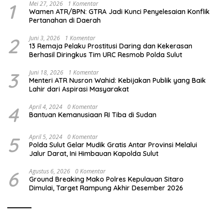
1
Mei 27, 2026
1 Komentar
Wamen ATR/BPN: GTRA Jadi Kunci Penyelesaian Konflik
Pertanahan di Daerah
2
Juni 3, 2026
1 Komentar
13 Remaja Pelaku Prostitusi Daring dan Kekerasan
Berhasil Diringkus Tim URC Resmob Polda Sulut
3
Juni 18, 2026
1 Komentar
Menteri ATR Nusron Wahid: Kebijakan Publik yang Baik
Lahir dari Aspirasi Masyarakat
4
April 4, 2024
0 Komentar
Bantuan Kemanusiaan RI Tiba di Sudan
5
April 5, 2024
0 Komentar
Polda Sulut Gelar Mudik Gratis Antar Provinsi Melalui
Jalur Darat, Ini Himbauan Kapolda Sulut
6
Agustus 6, 2026
0 Komentar
Ground Breaking Mako Polres Kepulauan Sitaro
Dimulai, Target Rampung Akhir Desember 2026