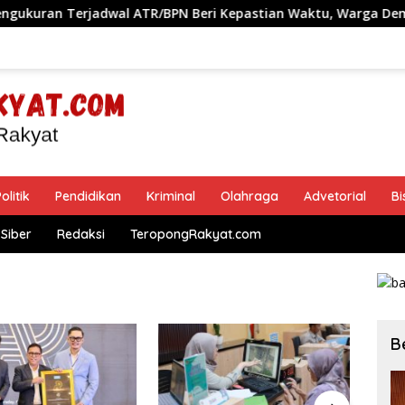
adwal ATR/BPN Beri Kepastian Waktu, Warga Demak Tak Perlu
olitik
Pendidikan
Kriminal
Olahraga
Advetorial
Bi
Siber
Redaksi
TeropongRakyat.com
B