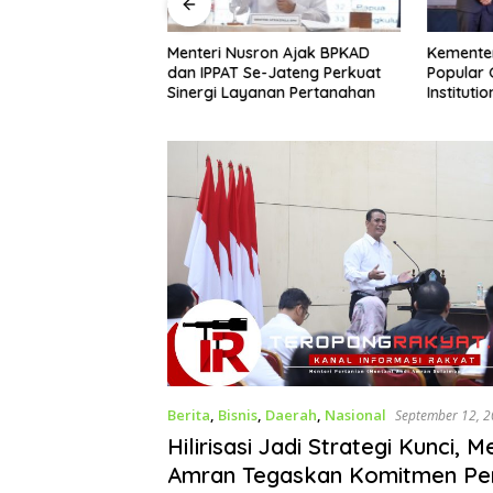
Menteri Nusron Ajak BPKAD
Kemente
Terjadwal
dan IPPAT Se-Jateng Perkuat
Popular
i Kepastian
Sinergi Layanan Pertanahan
Instituti
ga Demak Tak
Komunika
 Menunggu
Diakui
Berita
,
Bisnis
,
Daerah
,
Nasional
September 12, 
Hilirisasi Jadi Strategi Kunci, 
Amran Tegaskan Komitmen Pe