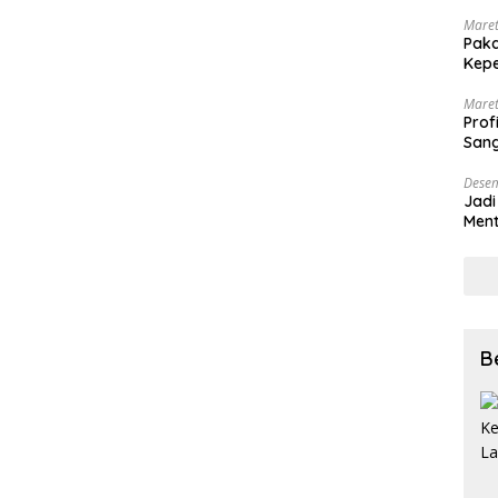
Maret
Paka
Kepe
Maret
Prof
Sang
Desem
Jadi
Ment
Meng
B