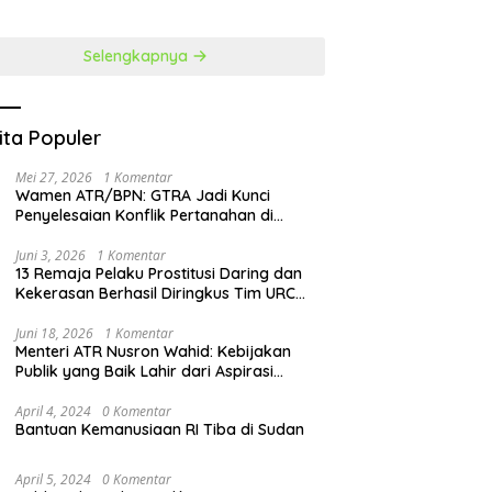
at Penguatan SDM
Selengkapnya
ita Populer
Mei 27, 2026
1 Komentar
Wamen ATR/BPN: GTRA Jadi Kunci
Penyelesaian Konflik Pertanahan di
Daerah
Juni 3, 2026
1 Komentar
13 Remaja Pelaku Prostitusi Daring dan
Kekerasan Berhasil Diringkus Tim URC
Resmob Polda Sulut
Juni 18, 2026
1 Komentar
Menteri ATR Nusron Wahid: Kebijakan
Publik yang Baik Lahir dari Aspirasi
Masyarakat
April 4, 2024
0 Komentar
Bantuan Kemanusiaan RI Tiba di Sudan
April 5, 2024
0 Komentar