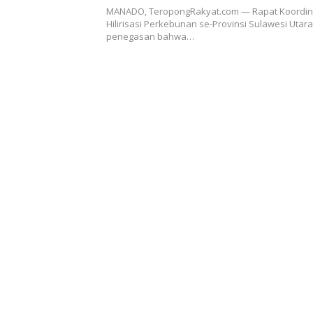
Perkebunan Sulut
MANADO, TeropongRakyat.com — Rapat Koordina
Hilirisasi Perkebunan se-Provinsi Sulawesi Utara
penegasan bahwa…