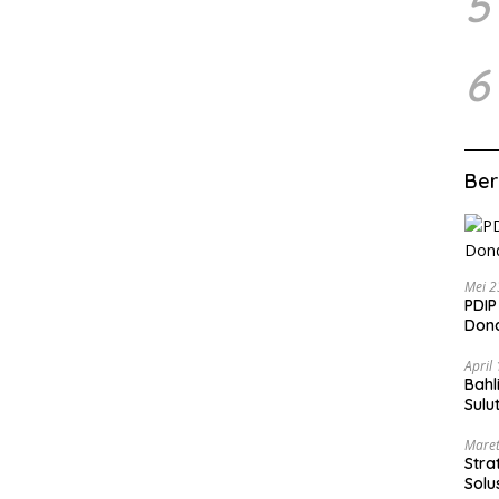
5
6
Ber
Mei 2
PDIP
Dond
April
Bahl
Sulu
Maret
Stra
Solu