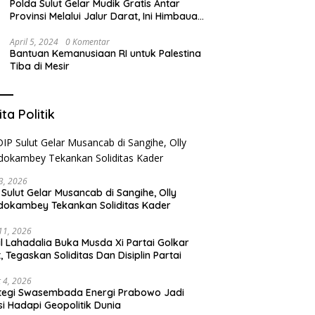
Polda Sulut Gelar Mudik Gratis Antar
Provinsi Melalui Jalur Darat, Ini Himbauan
Kapolda Sulut
April 5, 2024
0 Komentar
Bantuan Kemanusiaan RI untuk Palestina
Tiba di Mesir
ita Politik
3, 2026
 Sulut Gelar Musancab di Sangihe, Olly
okambey Tekankan Soliditas Kader
 11, 2026
il Lahadalia Buka Musda Xi Partai Golkar
t, Tegaskan Soliditas Dan Disiplin Partai
 4, 2026
tegi Swasembada Energi Prabowo Jadi
si Hadapi Geopolitik Dunia