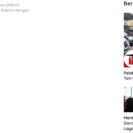
Ber
si (Rakor)
 diakhiri dengan
​Pel
Tim 
​Men
Dor
Lay