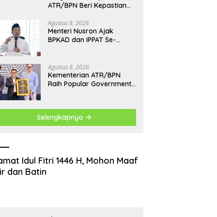
ATR/BPN Beri Kepastian
Waktu, Warga Demak Tak
Perlu Lama Menunggu
Agustus 8, 2026
Menteri Nusron Ajak
BPKAD dan IPPAT Se-
Jateng Perkuat Sinergi
Layanan Pertanahan
Agustus 8, 2026
Kementerian ATR/BPN
Raih Popular Government
Institutions Award 2026,
Komunikasi Publik Kembali
Diakui
Selengkapnya
amat Idul Fitri 1446 H, Mohon Maaf
ir dan Batin