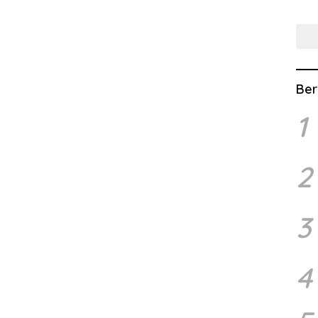
Lew
Ber
1
2
3
4