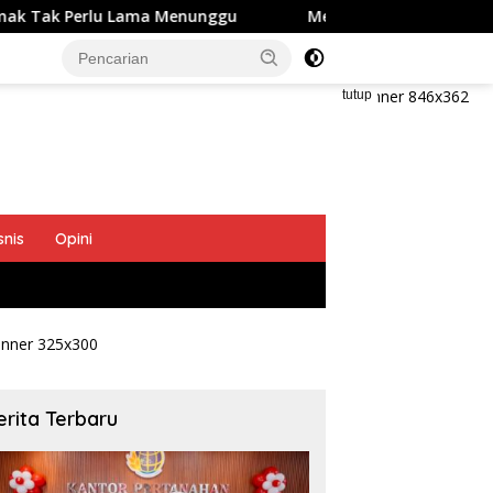
 Lama Menunggu
Menteri Nusron Ajak BPKAD dan IPPAT 
tutup
snis
Opini
erita Terbaru