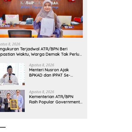
ri Nusron Minta Kanwil
Menteri Nusron Minta
C
NTT Utamakan Perspektif
Dukungan Pemda se-NTT
K
arakat dalam Pelayanan
Wujudkan Transformasi
R
Layanan Pertanahan
d
ustus 8, 2026
ngukuran Terjadwal ATR/BPN Beri
pastian Waktu, Warga Demak Tak Perlu
ama Menunggu
Agustus 8, 2026
Menteri Nusron Ajak
BPKAD dan IPPAT Se-
Jateng Perkuat Sinergi
Layanan Pertanahan
Agustus 8, 2026
Kementerian ATR/BPN
Raih Popular Government
Institutions Award 2026,
Komunikasi Publik Kembali
Diakui