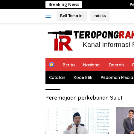
Langsung
Breaking News
Pengukuran Terj
ke
konten
Beli Tema Ini
Indeks
H
Berita
Nasional
Daerah
P
o
m
Catatan
Kode Etik
Pedoman Media 
e
Peremajaan perkebunan Sulut