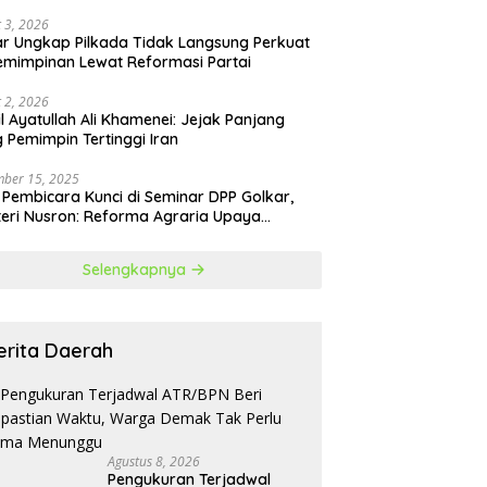
 3, 2026
r Ungkap Pilkada Tidak Langsung Perkuat
mimpinan Lewat Reformasi Partai
 2, 2026
il Ayatullah Ali Khamenei: Jejak Panjang
 Pemimpin Tertinggi Iran
ber 15, 2025
 Pembicara Kunci di Seminar DPP Golkar,
eri Nusron: Reforma Agraria Upaya
urangi Kemiskinan
Selengkapnya
erita Daerah
Agustus 8, 2026
Pengukuran Terjadwal