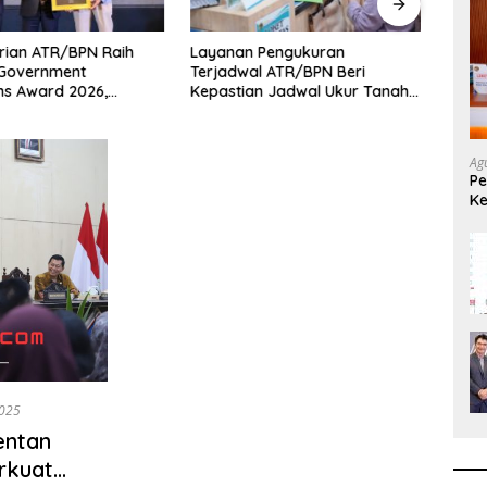
rian ATR/BPN Raih
Layanan Pengukuran
Mente
 Government
Terjadwal ATR/BPN Beri
BPN 
ons Award 2026,
Kepastian Jadwal Ukur Tanah
Masy
si Publik Kembali
bagi Masyarakat
Ag
Pe
Ke
L
2025
Mentan
rkuat