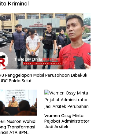
ita Kriminal
aku Penggelapan Mobil Perusahaan Dibekuk
URC Polda Sulut
Wamen Ossy Minta
Pejabat Administrator
teri Nusron Wahid
Jadi Arsitek
ong Transformasi
Perubahan
anan ATR BPN