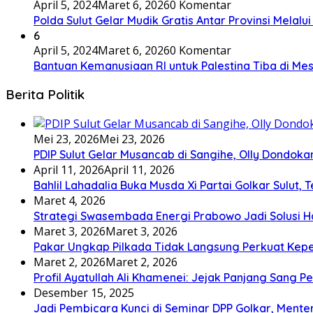
April 5, 2024
Maret 6, 2026
0 Komentar
Polda Sulut Gelar Mudik Gratis Antar Provinsi Melalu
6
April 5, 2024
Maret 6, 2026
0 Komentar
Bantuan Kemanusiaan RI untuk Palestina Tiba di Mes
Berita Politik
Mei 23, 2026
Mei 23, 2026
PDIP Sulut Gelar Musancab di Sangihe, Olly Dondok
April 11, 2026
April 11, 2026
Bahlil Lahadalia Buka Musda Xi Partai Golkar Sulut, T
Maret 4, 2026
Strategi Swasembada Energi Prabowo Jadi Solusi Ha
Maret 3, 2026
Maret 3, 2026
Pakar Ungkap Pilkada Tidak Langsung Perkuat Kep
Maret 2, 2026
Maret 2, 2026
Profil Ayatullah Ali Khamenei: Jejak Panjang Sang P
Desember 15, 2025
Jadi Pembicara Kunci di Seminar DPP Golkar, Ment