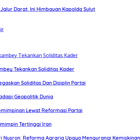
i Jalur Darat, Ini Himbauan Kapolda Sulut
ir
ambey Tekankan Soliditas Kader
egaskan Soliditas Dan Disiplin Partai
dapi Geopolitik Dunia
emimpinan Lewat Reformasi Partai
emimpin Tertinggi Iran
eri Nusron: Reforma Agraria Upaya Mengurangi Kemiskinan