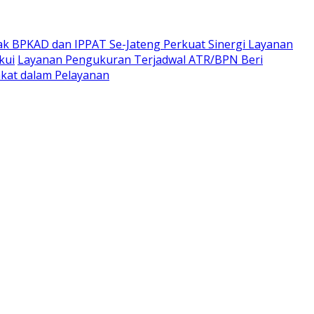
ak BPKAD dan IPPAT Se-Jateng Perkuat Sinergi Layanan
kui
Layanan Pengukuran Terjadwal ATR/BPN Beri
kat dalam Pelayanan