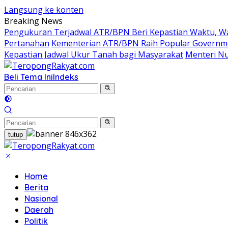
Langsung ke konten
Breaking News
Pengukuran Terjadwal ATR/BPN Beri Kepastian Waktu, 
Pertanahan
Kementerian ATR/BPN Raih Popular Governmen
Kepastian Jadwal Ukur Tanah bagi Masyarakat
Menteri Nu
Beli Tema Ini
Indeks
tutup
Home
Berita
Nasional
Daerah
Politik