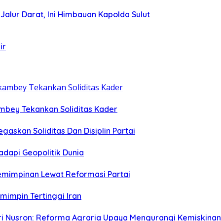
i Jalur Darat, Ini Himbauan Kapolda Sulut
ir
ambey Tekankan Soliditas Kader
egaskan Soliditas Dan Disiplin Partai
dapi Geopolitik Dunia
emimpinan Lewat Reformasi Partai
emimpin Tertinggi Iran
eri Nusron: Reforma Agraria Upaya Mengurangi Kemiskinan