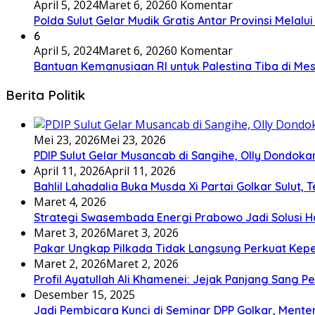
April 5, 2024
Maret 6, 2026
0 Komentar
Polda Sulut Gelar Mudik Gratis Antar Provinsi Melalu
6
April 5, 2024
Maret 6, 2026
0 Komentar
Bantuan Kemanusiaan RI untuk Palestina Tiba di Mes
Berita Politik
Mei 23, 2026
Mei 23, 2026
PDIP Sulut Gelar Musancab di Sangihe, Olly Dondok
April 11, 2026
April 11, 2026
Bahlil Lahadalia Buka Musda Xi Partai Golkar Sulut, T
Maret 4, 2026
Strategi Swasembada Energi Prabowo Jadi Solusi Ha
Maret 3, 2026
Maret 3, 2026
Pakar Ungkap Pilkada Tidak Langsung Perkuat Kep
Maret 2, 2026
Maret 2, 2026
Profil Ayatullah Ali Khamenei: Jejak Panjang Sang P
Desember 15, 2025
Jadi Pembicara Kunci di Seminar DPP Golkar, Ment