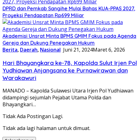
DPRD dan Pemkab Sangihe Mulai Bahas KUA-PPAS 2027,
Proyeksi Pendapatan Rp699 Miliar
Akademisi Unsrat Minta BPMS GMIM Fokus pada Agenda
Gereja dan Dukung Penegakan Hukum
Berita
,
Daerah
,
Nasional
Juni 21, 2024
Maret 6, 2026
Hari Bhayangkara ke-78, Kapolda Sulut Irjen Pol
Yudhiawan Anjangsana ke Purnawirawan dan
Warakawuri
MANADO – Kapolda Sulawesi Utara Irjen Pol Yudhiawan
didampingi sejumlah Pejabat Utama Polda dan
Bhayangkari…
Tidak Ada Postingan Lagi.
Tidak ada lagi halaman untuk dimuat.