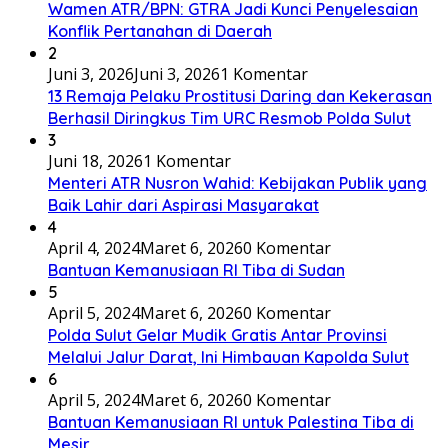
Wamen ATR/BPN: GTRA Jadi Kunci Penyelesaian
Konflik Pertanahan di Daerah
2
Juni 3, 2026
Juni 3, 2026
1 Komentar
13 Remaja Pelaku Prostitusi Daring dan Kekerasan
Berhasil Diringkus Tim URC Resmob Polda Sulut
3
Juni 18, 2026
1 Komentar
Menteri ATR Nusron Wahid: Kebijakan Publik yang
Baik Lahir dari Aspirasi Masyarakat
4
April 4, 2024
Maret 6, 2026
0 Komentar
Bantuan Kemanusiaan RI Tiba di Sudan
5
April 5, 2024
Maret 6, 2026
0 Komentar
Polda Sulut Gelar Mudik Gratis Antar Provinsi
Melalui Jalur Darat, Ini Himbauan Kapolda Sulut
6
April 5, 2024
Maret 6, 2026
0 Komentar
Bantuan Kemanusiaan RI untuk Palestina Tiba di
Mesir