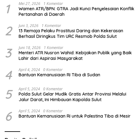
1
Mei 27, 2026
1 Komentar
Wamen ATR/BPN: GTRA Jadi Kunci Penyelesaian Konflik
Pertanahan di Daerah
2
Juni 3, 2026
1 Komentar
13 Remaja Pelaku Prostitusi Daring dan Kekerasan
Berhasil Diringkus Tim URC Resmob Polda Sulut
3
Juni 18, 2026
1 Komentar
Menteri ATR Nusron Wahid: Kebijakan Publik yang Baik
Lahir dari Aspirasi Masyarakat
4
April 4, 2024
0 Komentar
Bantuan Kemanusiaan RI Tiba di Sudan
5
April 5, 2024
0 Komentar
Polda Sulut Gelar Mudik Gratis Antar Provinsi Melalui
Jalur Darat, Ini Himbauan Kapolda Sulut
6
April 5, 2024
0 Komentar
Bantuan Kemanusiaan RI untuk Palestina Tiba di Mesir