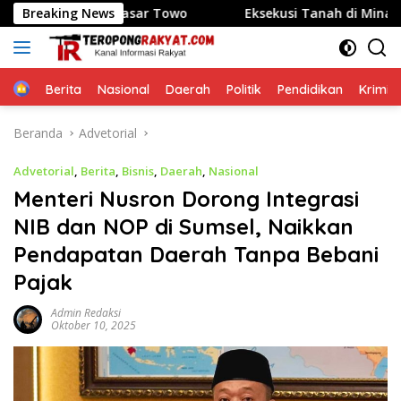
Langsung
nase Pasar Towo
Breaking News
Eksekusi Tanah di Minahasa Utara N
ke
konten
Home
Berita
Nasional
Daerah
Politik
Pendidikan
Krimin
Beranda
Advetorial
Advetorial
,
Berita
,
Bisnis
,
Daerah
,
Nasional
Menteri Nusron Dorong Integrasi
NIB dan NOP di Sumsel, Naikkan
Pendapatan Daerah Tanpa Bebani
Pajak
Admin Redaksi
Oktober 10, 2025