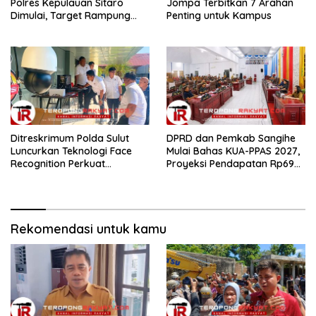
Polres Kepulauan Sitaro
Jompa Terbitkan 7 Arahan
Dimulai, Target Rampung
Penting untuk Kampus
Akhir Desember 2026
Ditreskrimum Polda Sulut
DPRD dan Pemkab Sangihe
Luncurkan Teknologi Face
Mulai Bahas KUA-PPAS 2027,
Recognition Perkuat
Proyeksi Pendapatan Rp699
Penyelidikan dan
Miliar
Pengamanan, Siap Uji Coba
di TIFF Tomohon 2026
Rekomendasi untuk kamu