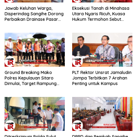
Jawab Keluhan Warga,
Eksekusi Tanah di Minahasa
Disperindag Sangihe Dorong
Utara Nyaris Ricuh, Kuasa
Perbaikan Drainase Pasar
Hukum Termohon Sebut
Towo
Cacat Hukum!
Ground Breaking Mako
​PLT Rektor Unsrat Jamaludin
Polres Kepulauan Sitaro
Jompa Terbitkan 7 Arahan
Dimulai, Target Rampung
Penting untuk Kampus
Akhir Desember 2026
Ditreskrimum Polda Sulut
DPRD dan Pemkab Sangihe