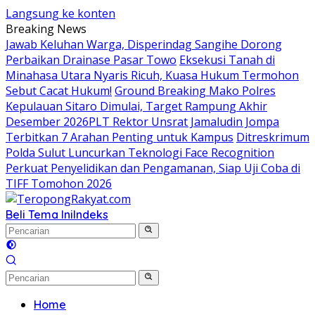
Langsung ke konten
Breaking News
Jawab Keluhan Warga, Disperindag Sangihe Dorong
Perbaikan Drainase Pasar Towo
Eksekusi Tanah di
Minahasa Utara Nyaris Ricuh, Kuasa Hukum Termohon
Sebut Cacat Hukum!
Ground Breaking Mako Polres
Kepulauan Sitaro Dimulai, Target Rampung Akhir
Desember 2026
​PLT Rektor Unsrat Jamaludin Jompa
Terbitkan 7 Arahan Penting untuk Kampus
Ditreskrimum
Polda Sulut Luncurkan Teknologi Face Recognition
Perkuat Penyelidikan dan Pengamanan, Siap Uji Coba di
TIFF Tomohon 2026
Beli Tema Ini
Indeks
Home