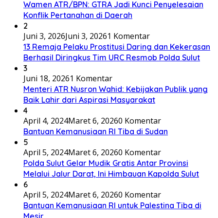
Wamen ATR/BPN: GTRA Jadi Kunci Penyelesaian
Konflik Pertanahan di Daerah
2
Juni 3, 2026
Juni 3, 2026
1 Komentar
13 Remaja Pelaku Prostitusi Daring dan Kekerasan
Berhasil Diringkus Tim URC Resmob Polda Sulut
3
Juni 18, 2026
1 Komentar
Menteri ATR Nusron Wahid: Kebijakan Publik yang
Baik Lahir dari Aspirasi Masyarakat
4
April 4, 2024
Maret 6, 2026
0 Komentar
Bantuan Kemanusiaan RI Tiba di Sudan
5
April 5, 2024
Maret 6, 2026
0 Komentar
Polda Sulut Gelar Mudik Gratis Antar Provinsi
Melalui Jalur Darat, Ini Himbauan Kapolda Sulut
6
April 5, 2024
Maret 6, 2026
0 Komentar
Bantuan Kemanusiaan RI untuk Palestina Tiba di
Mesir