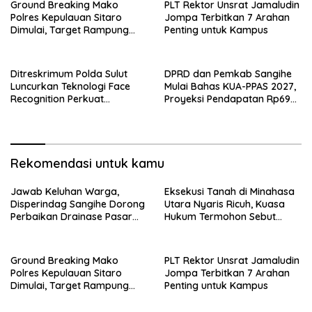
Ground Breaking Mako
​PLT Rektor Unsrat Jamaludin
Polres Kepulauan Sitaro
Jompa Terbitkan 7 Arahan
Dimulai, Target Rampung
Penting untuk Kampus
Akhir Desember 2026
Ditreskrimum Polda Sulut
DPRD dan Pemkab Sangihe
Luncurkan Teknologi Face
Mulai Bahas KUA-PPAS 2027,
Recognition Perkuat
Proyeksi Pendapatan Rp699
Penyelidikan dan
Miliar
Pengamanan, Siap Uji Coba
di TIFF Tomohon 2026
Rekomendasi untuk kamu
Jawab Keluhan Warga,
Eksekusi Tanah di Minahasa
Disperindag Sangihe Dorong
Utara Nyaris Ricuh, Kuasa
Perbaikan Drainase Pasar
Hukum Termohon Sebut
Towo
Cacat Hukum!
Ground Breaking Mako
​PLT Rektor Unsrat Jamaludin
Polres Kepulauan Sitaro
Jompa Terbitkan 7 Arahan
Dimulai, Target Rampung
Penting untuk Kampus
Akhir Desember 2026