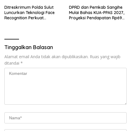
Ditreskrimum Polda Sulut
DPRD dan Pemkab Sangihe
Luncurkan Teknologi Face
Mulai Bahas KUA-PPAS 2027,
Recognition Perkuat
Proyeksi Pendapatan Rp699
Penyelidikan dan
Miliar
Pengamanan, Siap Uji Coba
di TIFF Tomohon 2026
Tinggalkan Balasan
Alamat email Anda tidak akan dipublikasikan.
Ruas yang wajib
ditandai
*