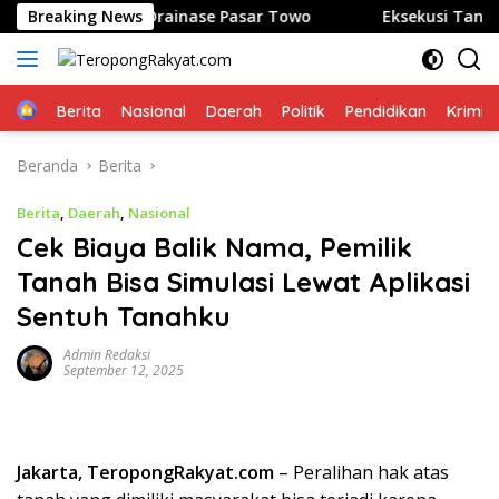
Langsung
 Perbaikan Drainase Pasar Towo
Breaking News
Eksekusi Tanah di Mi
ke
konten
Home
Berita
Nasional
Daerah
Politik
Pendidikan
Krimin
Beranda
Berita
Berita
,
Daerah
,
Nasional
Cek Biaya Balik Nama, Pemilik
Tanah Bisa Simulasi Lewat Aplikasi
Sentuh Tanahku
Admin Redaksi
September 12, 2025
Jakarta, TeropongRakyat.com
– Peralihan hak atas