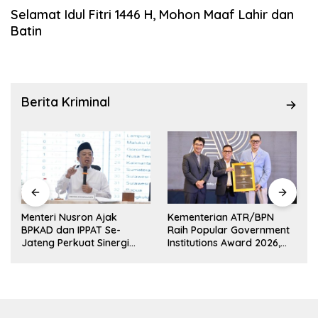
Selamat Idul Fitri 1446 H, Mohon Maaf Lahir dan
Batin
Berita Kriminal
Menteri Nusron Ajak
Kementerian ATR/BPN
BPKAD dan IPPAT Se-
Raih Popular Government
k
Jateng Perkuat Sinergi
Institutions Award 2026,
Layanan Pertanahan
Komunikasi Publik Kembali
Diakui