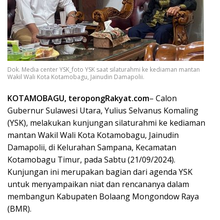
Dok. Media center YSK_foto YSK saat silaturahmi ke kediaman mantan
Wakil Wali Kota Kotamobagu, Jainudin Damapolii.
KOTAMOBAGU, teropongRakyat.com
– Calon
Gubernur Sulawesi Utara, Yulius Selvanus Komaling
(YSK), melakukan kunjungan silaturahmi ke kediaman
mantan Wakil Wali Kota Kotamobagu, Jainudin
Damapolii, di Kelurahan Sampana, Kecamatan
Kotamobagu Timur, pada Sabtu (21/09/2024).
Kunjungan ini merupakan bagian dari agenda YSK
untuk menyampaikan niat dan rencananya dalam
membangun Kabupaten Bolaang Mongondow Raya
(BMR).