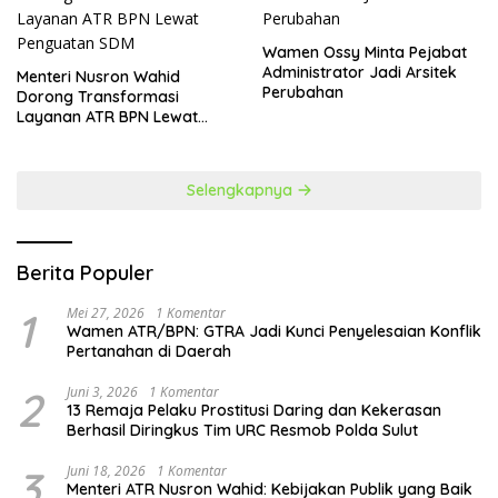
Wamen Ossy Minta Pejabat
Administrator Jadi Arsitek
​Menteri Nusron Wahid
Perubahan
Dorong Transformasi
Layanan ATR BPN Lewat
Penguatan SDM
Selengkapnya
Berita Populer
1
Mei 27, 2026
1 Komentar
Wamen ATR/BPN: GTRA Jadi Kunci Penyelesaian Konflik
Pertanahan di Daerah
2
Juni 3, 2026
1 Komentar
13 Remaja Pelaku Prostitusi Daring dan Kekerasan
Berhasil Diringkus Tim URC Resmob Polda Sulut
3
Juni 18, 2026
1 Komentar
Menteri ATR Nusron Wahid: Kebijakan Publik yang Baik