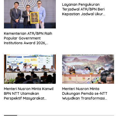
Layanan Pengukuran
Terjadwal ATR/BPN Beri
Kepastian Jadwal Ukur
Tanah bagi Masyarakat
Kementerian ATR/BPN Raih
Popular Government
Institutions Award 2026,
Komunikasi Publik Kembali
Diakui
Menteri Nusron Minta Kanwil
Menteri Nusron Minta
BPN NTT Utamakan
Dukungan Pemda se-NTT
Perspektif Masyarakat
Wujudkan Transformasi
dalam Pelayanan
Layanan Pertanahan