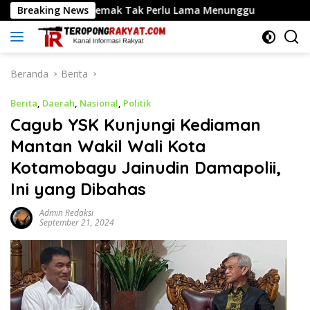
Langsung
Warga Demak Tak Perlu Lama Menunggu
Breaking News
Menteri Nusron
ke
konten
Beranda
Berita
Berita
,
Daerah
,
Nasional
,
Politik
Cagub YSK Kunjungi Kediaman
Mantan Wakil Wali Kota
Kotamobagu Jainudin Damapolii,
Ini yang Dibahas
Admin Redaksi
September 21, 2024