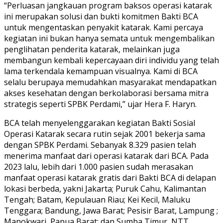
“Perluasan jangkauan program baksos operasi katarak
ini merupakan solusi dan bukti komitmen Bakti BCA
untuk mengentaskan penyakit katarak. Kami percaya
kegiatan ini bukan hanya semata untuk mengembalikan
penglihatan penderita katarak, melainkan juga
membangun kembali kepercayaan diri individu yang telah
lama terkendala kemampuan visualnya. Kami di BCA
selalu berupaya memudahkan masyarakat mendapatkan
akses kesehatan dengan berkolaborasi bersama mitra
strategis seperti SPBK Perdami,” ujar Hera F. Haryn.
BCA telah menyelenggarakan kegiatan Bakti Sosial
Operasi Katarak secara rutin sejak 2001 bekerja sama
dengan SPBK Perdami. Sebanyak 8.329 pasien telah
menerima manfaat dari operasi katarak dari BCA. Pada
2023 lalu, lebih dari 1.000 pasien sudah merasakan
manfaat operasi katarak gratis dari Bakti BCA di delapan
lokasi berbeda, yakni Jakarta; Puruk Cahu, Kalimantan
Tengah; Batam, Kepulauan Riau; Kei Kecil, Maluku
Tenggara; Bandung, Jawa Barat; Pesisir Barat, Lampung ;
Manokwari, Papua Barat; dan Sumba Timur, NTT.