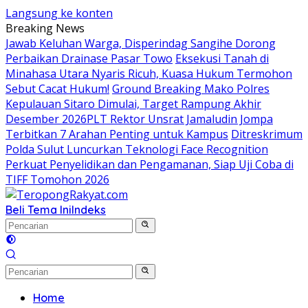
Langsung ke konten
Breaking News
Jawab Keluhan Warga, Disperindag Sangihe Dorong
Perbaikan Drainase Pasar Towo
Eksekusi Tanah di
Minahasa Utara Nyaris Ricuh, Kuasa Hukum Termohon
Sebut Cacat Hukum!
Ground Breaking Mako Polres
Kepulauan Sitaro Dimulai, Target Rampung Akhir
Desember 2026
​PLT Rektor Unsrat Jamaludin Jompa
Terbitkan 7 Arahan Penting untuk Kampus
Ditreskrimum
Polda Sulut Luncurkan Teknologi Face Recognition
Perkuat Penyelidikan dan Pengamanan, Siap Uji Coba di
TIFF Tomohon 2026
Beli Tema Ini
Indeks
Home