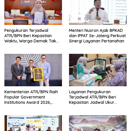
Pengukuran Terjadwal
Menteri Nusron Ajak BPKAD
ATR/BPN Beri Kepastian
dan IPPAT Se-Jateng Perkuat
Waktu, Warga Demak Tak
Sinergi Layanan Pertanahan
Perlu Lama Menunggu
Kementerian ATR/BPN Raih
Layanan Pengukuran
Popular Government
Terjadwal ATR/BPN Beri
Institutions Award 2026,
Kepastian Jadwal Ukur
Komunikasi Publik Kembali
Tanah bagi Masyarakat
Diakui