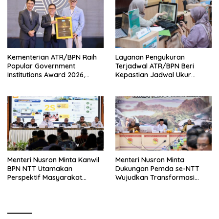
Kementerian ATR/BPN Raih
Layanan Pengukuran
Popular Government
Terjadwal ATR/BPN Beri
Institutions Award 2026,
Kepastian Jadwal Ukur
Komunikasi Publik Kembali
Tanah bagi Masyarakat
Diakui
Menteri Nusron Minta Kanwil
Menteri Nusron Minta
BPN NTT Utamakan
Dukungan Pemda se-NTT
Perspektif Masyarakat
Wujudkan Transformasi
dalam Pelayanan
Layanan Pertanahan