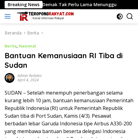
Langsung
Warga Demak Tak Perlu Lama Menunggu
Breaking News
Menteri Nusron
ke
konten
Beranda
Berita
Berita
,
Nasional
Bantuan Kemanusiaan RI Tiba di
Sudan
Admin Redaksi
April 4, 2024
SUDAN – Setelah menempuh penerbangan selama
kurang lebih 10 jam, bantuan kemanusiaan Pemerintah
Republik Indonesia (RI) untuk Pemerintah Republik
Sudan tiba di Port Sudan, Kamis (4/3). Pesawat
berbadan lebar Garuda Indonesia tipe Airbus A330-200
yang membawa bantuan beserta delegasi Indonesia