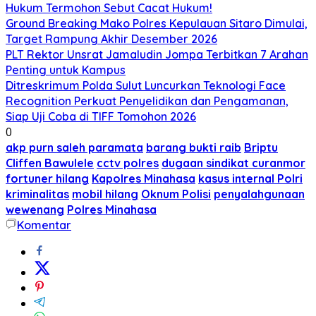
Hukum Termohon Sebut Cacat Hukum!
Ground Breaking Mako Polres Kepulauan Sitaro Dimulai,
Target Rampung Akhir Desember 2026
​PLT Rektor Unsrat Jamaludin Jompa Terbitkan 7 Arahan
Penting untuk Kampus
Ditreskrimum Polda Sulut Luncurkan Teknologi Face
Recognition Perkuat Penyelidikan dan Pengamanan,
Siap Uji Coba di TIFF Tomohon 2026
0
akp purn saleh paramata
barang bukti raib
Briptu
Cliffen Bawulele
cctv polres
dugaan sindikat curanmor
fortuner hilang
Kapolres Minahasa
kasus internal Polri
kriminalitas
mobil hilang
Oknum Polisi
penyalahgunaan
wewenang
Polres Minahasa
Komentar