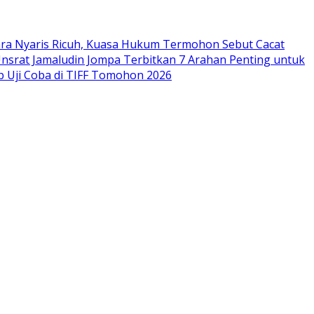
ara Nyaris Ricuh, Kuasa Hukum Termohon Sebut Cacat
Unsrat Jamaludin Jompa Terbitkan 7 Arahan Penting untuk
p Uji Coba di TIFF Tomohon 2026