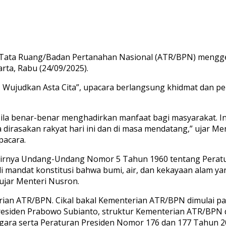
 Tata Ruang/Badan Pertanahan Nasional (ATR/BPN) menggel
ta, Rabu (24/09/2025).
Wujudkan Asta Cita”, upacara berlangsung khidmat dan p
ila benar-benar menghadirkan manfaat bagi masyarakat. In
a dirasakan rakyat hari ini dan di masa mendatang,” ujar 
pacara.
lahirnya Undang-Undang Nomor 5 Tahun 1960 tentang Perat
andat konstitusi bahwa bumi, air, dan kekayaan alam yan
ujar Menteri Nusron.
rian ATR/BPN. Cikal bakal Kementerian ATR/BPN dimulai p
esiden Prabowo Subianto, struktur Kementerian ATR/BPN 
ara serta Peraturan Presiden Nomor 176 dan 177 Tahun 