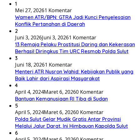
1
Mei 27, 2026
1 Komentar
Wamen ATR/BPN: GTRA Jadi Kunci Penyelesaian
Konflik Pertanahan di Daerah
2
Juni 3, 2026
Juni 3, 2026
1 Komentar
13 Remaja Pelaku Prostitusi Daring dan Kekerasan
Berhasil Diringkus Tim URC Resmob Polda Sulut
3
Juni 18, 2026
1 Komentar
Menteri ATR Nusron Wahid: Kebijakan Publik yang
Baik Lahir dari Aspirasi Masyarakat
4
April 4, 2024
Maret 6, 2026
0 Komentar
Bantuan Kemanusiaan RI Tiba di Sudan
5
April 5, 2024
Maret 6, 2026
0 Komentar
Polda Sulut Gelar Mudik Gratis Antar Provinsi
Melalui Jalur Darat, Ini Himbauan Kapolda Sulut
6
April 5, 2024
Maret 6, 2026
0 Komentar