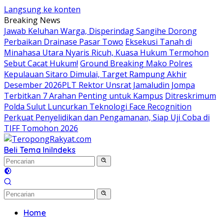
Langsung ke konten
Breaking News
Jawab Keluhan Warga, Disperindag Sangihe Dorong
Perbaikan Drainase Pasar Towo
Eksekusi Tanah di
Minahasa Utara Nyaris Ricuh, Kuasa Hukum Termohon
Sebut Cacat Hukum!
Ground Breaking Mako Polres
Kepulauan Sitaro Dimulai, Target Rampung Akhir
Desember 2026
​PLT Rektor Unsrat Jamaludin Jompa
Terbitkan 7 Arahan Penting untuk Kampus
Ditreskrimum
Polda Sulut Luncurkan Teknologi Face Recognition
Perkuat Penyelidikan dan Pengamanan, Siap Uji Coba di
TIFF Tomohon 2026
Beli Tema Ini
Indeks
Home