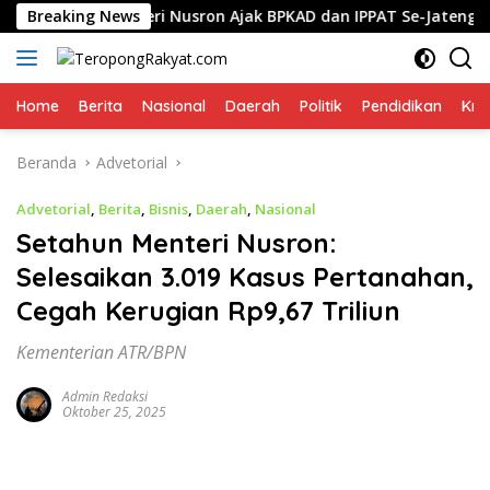
Langsung
Breaking News
Menteri Nusron Ajak BPKAD dan IPPAT Se-Jateng Perkuat 
ke
konten
Home
Berita
Nasional
Daerah
Politik
Pendidikan
Kri
Beranda
Advetorial
Advetorial
,
Berita
,
Bisnis
,
Daerah
,
Nasional
Setahun Menteri Nusron:
Selesaikan 3.019 Kasus Pertanahan,
Cegah Kerugian Rp9,67 Triliun
Kementerian ATR/BPN
Admin Redaksi
Oktober 25, 2025