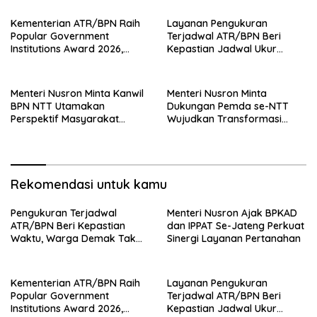
Kementerian ATR/BPN Raih
Layanan Pengukuran
Popular Government
Terjadwal ATR/BPN Beri
Institutions Award 2026,
Kepastian Jadwal Ukur
Komunikasi Publik Kembali
Tanah bagi Masyarakat
Diakui
Menteri Nusron Minta Kanwil
Menteri Nusron Minta
BPN NTT Utamakan
Dukungan Pemda se-NTT
Perspektif Masyarakat
Wujudkan Transformasi
dalam Pelayanan
Layanan Pertanahan
Rekomendasi untuk kamu
Pengukuran Terjadwal
Menteri Nusron Ajak BPKAD
ATR/BPN Beri Kepastian
dan IPPAT Se-Jateng Perkuat
Waktu, Warga Demak Tak
Sinergi Layanan Pertanahan
Perlu Lama Menunggu
Kementerian ATR/BPN Raih
Layanan Pengukuran
Popular Government
Terjadwal ATR/BPN Beri
Institutions Award 2026,
Kepastian Jadwal Ukur