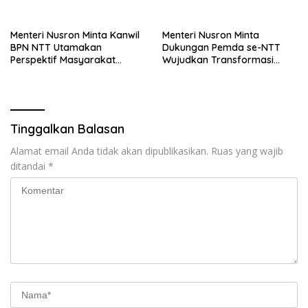
Komunikasi Publik Kembali
Tanah bagi Masyarakat
Diakui
Menteri Nusron Minta Kanwil
Menteri Nusron Minta
BPN NTT Utamakan
Dukungan Pemda se-NTT
Perspektif Masyarakat
Wujudkan Transformasi
dalam Pelayanan
Layanan Pertanahan
Tinggalkan Balasan
Alamat email Anda tidak akan dipublikasikan.
Ruas yang wajib
ditandai
*