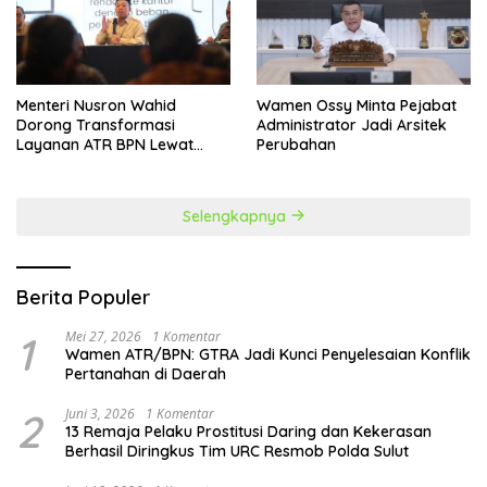
​Menteri Nusron Wahid
Wamen Ossy Minta Pejabat
Dorong Transformasi
Administrator Jadi Arsitek
Layanan ATR BPN Lewat
Perubahan
Penguatan SDM
Selengkapnya
Berita Populer
1
Mei 27, 2026
1 Komentar
Wamen ATR/BPN: GTRA Jadi Kunci Penyelesaian Konflik
Pertanahan di Daerah
2
Juni 3, 2026
1 Komentar
13 Remaja Pelaku Prostitusi Daring dan Kekerasan
Berhasil Diringkus Tim URC Resmob Polda Sulut