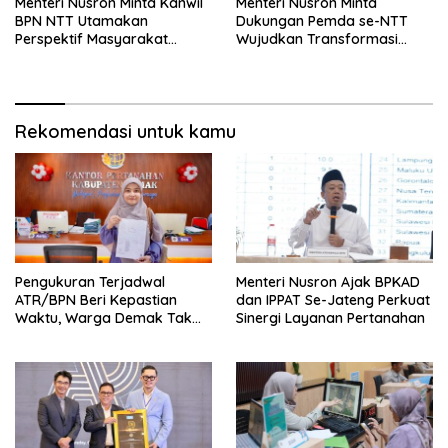
Menteri Nusron Minta Kanwil
Menteri Nusron Minta
BPN NTT Utamakan
Dukungan Pemda se-NTT
Perspektif Masyarakat
Wujudkan Transformasi
dalam Pelayanan
Layanan Pertanahan
Rekomendasi untuk kamu
Pengukuran Terjadwal
Menteri Nusron Ajak BPKAD
ATR/BPN Beri Kepastian
dan IPPAT Se-Jateng Perkuat
Waktu, Warga Demak Tak
Sinergi Layanan Pertanahan
Perlu Lama Menunggu