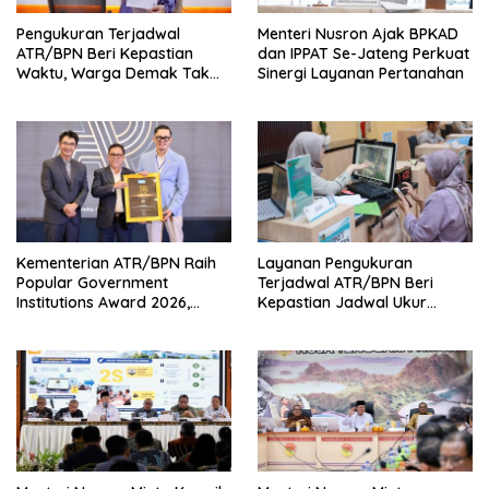
Pengukuran Terjadwal
Menteri Nusron Ajak BPKAD
ATR/BPN Beri Kepastian
dan IPPAT Se-Jateng Perkuat
Waktu, Warga Demak Tak
Sinergi Layanan Pertanahan
Perlu Lama Menunggu
Kementerian ATR/BPN Raih
Layanan Pengukuran
Popular Government
Terjadwal ATR/BPN Beri
Institutions Award 2026,
Kepastian Jadwal Ukur
Komunikasi Publik Kembali
Tanah bagi Masyarakat
Diakui