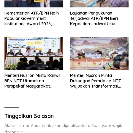
Kementerian ATR/BPN Raih
Layanan Pengukuran
Popular Government
Terjadwal ATR/BPN Beri
Institutions Award 2026,
Kepastian Jadwal Ukur
Komunikasi Publik Kembali
Tanah bagi Masyarakat
Diakui
Menteri Nusron Minta Kanwil
Menteri Nusron Minta
BPN NTT Utamakan
Dukungan Pemda se-NTT
Perspektif Masyarakat
Wujudkan Transformasi
dalam Pelayanan
Layanan Pertanahan
Tinggalkan Balasan
Alamat email Anda tidak akan dipublikasikan.
Ruas yang wajib
ditandai
*