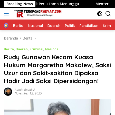
Langsung
 Tak Perlu Lama Menunggu
Breaking News
Menteri Nusron Ajak BPKAD
ke
konten
Home
Berita
Nasional
Daerah
Politik
Pendidikan
Krimin
Beranda
Berita
Berita
,
Daerah
,
Kriminal
,
Nasional
Rudy Gunawan Kecam Kuasa
Hukum Margaretha Makalew, Saksi
Uzur dan Sakit-sakitan Dipaksa
Hadir Jadi Saksi Dipersidangan!
Admin Redaksi
November 12, 2025