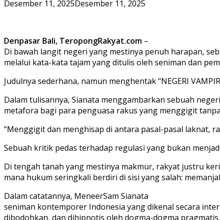
Desember 11, 2025
Desember 11, 2025
Denpasar Bali, TeropongRakyat.com
–
Di bawah langit negeri yang mestinya penuh harapan, seb
melalui kata-kata tajam yang ditulis oleh seniman dan pem
Judulnya sederhana, namun menghentak “NEGERI VAMPIR
Dalam tulisannya, Sianata menggambarkan sebuah negeri y
metafora bagi para penguasa rakus yang menggigit tanpa
“Menggigit dan menghisap di antara pasal-pasal laknat, r
Sebuah kritik pedas terhadap regulasi yang bukan menjadi
Di tengah tanah yang mestinya makmur, rakyat justru ker
mana hukum seringkali berdiri di sisi yang salah: memanj
Dalam catatannya, MeneerSam Sianata
seniman kontemporer Indonesia yang dikenal secara inter
dibodohkan, dan dihipnotis oleh dogma-dogma pragmatis.