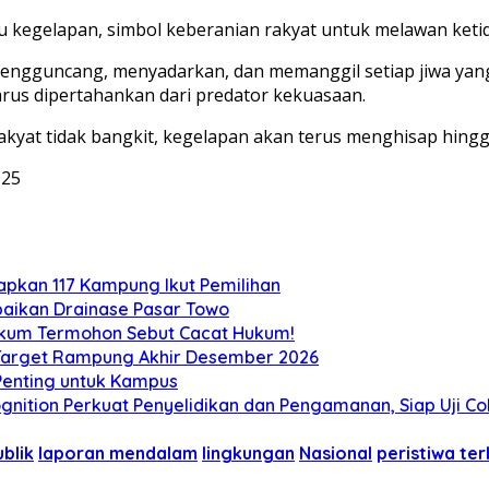
 kegelapan, simbol keberanian rakyat untuk melawan ketid
Ia mengguncang, menyadarkan, dan memanggil setiap jiwa ya
us dipertahankan dari predator kekuasaan.
akyat tidak bangkit, kegelapan akan terus menghisap hingg
025
tapkan 117 Kampung Ikut Pemilihan
aikan Drainase Pasar Towo
Hukum Termohon Sebut Cacat Hukum!
, Target Rampung Akhir Desember 2026
 Penting untuk Kampus
gnition Perkuat Penyelidikan dan Pengamanan, Siap Uji C
blik
laporan mendalam
lingkungan
Nasional
peristiwa te