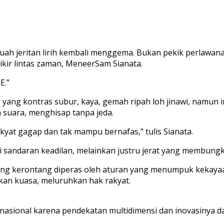
uah jeritan lirih kembali menggema. Bukan pekik perlawan
ikir lintas zaman, MeneerSam Sianata.
E.”
ang kontras subur, kaya, gemah ripah loh jinawi, namun i
 suara, menghisap tanpa jeda.
akyat gagap dan tak mampu bernafas,” tulis Sianata.
 sandaran keadilan, melainkan justru jerat yang membungku
ing kerontang diperas oleh aturan yang menumpuk kekayaan 
akan kuasa, meluruhkan hak rakyat.
nasional karena pendekatan multidimensi dan inovasinya da