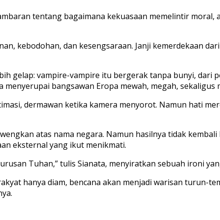
ah gambaran tentang bagaimana kekuasaan memelintir moral
inan, kebodohan, dan kesengsaraan. Janji kemerdekaan dari 
h gelap: vampire-vampire itu bergerak tanpa bunyi, dari 
ora menyerupai bangsawan Eropa mewah, megah, sekaligus
timasi, dermawan ketika kamera menyorot. Namun hati mereka
elewengkan atas nama negara. Namun hasilnya tidak kembali 
an eksternal yang ikut menikmati.
rusan Tuhan,” tulis Sianata, menyiratkan sebuah ironi yang
akyat hanya diam, bencana akan menjadi warisan turun-temu
nya.