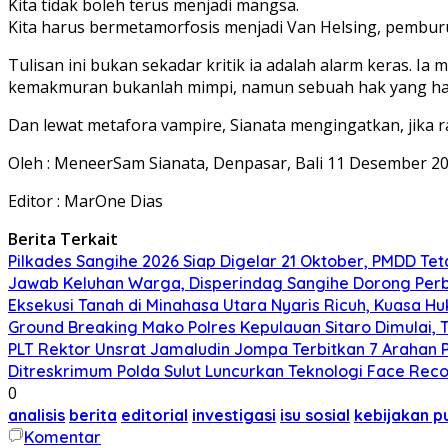
Kita tidak boleh terus menjadi mangsa.
Kita harus bermetamorfosis menjadi Van Helsing, pemburu
Tulisan ini bukan sekadar kritik ia adalah alarm keras. 
kemakmuran bukanlah mimpi, namun sebuah hak yang har
Dan lewat metafora vampire, Sianata mengingatkan, jika r
Oleh : MeneerSam Sianata, Denpasar, Bali 11 Desember 2
Editor : MarOne Dias
Berita Terkait
Pilkades Sangihe 2026 Siap Digelar 21 Oktober, PMDD Te
Jawab Keluhan Warga, Disperindag Sangihe Dorong Perb
Eksekusi Tanah di Minahasa Utara Nyaris Ricuh, Kuasa 
Ground Breaking Mako Polres Kepulauan Sitaro Dimulai
​PLT Rektor Unsrat Jamaludin Jompa Terbitkan 7 Arahan
Ditreskrimum Polda Sulut Luncurkan Teknologi Face Reco
0
analisis
berita
editorial
investigasi
isu sosial
kebijakan pu
Komentar