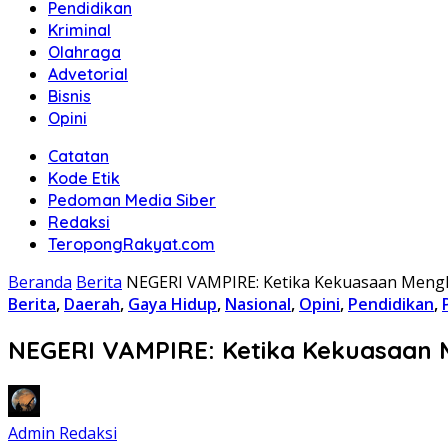
Pendidikan
Kriminal
Olahraga
Advetorial
Bisnis
Opini
Catatan
Kode Etik
Pedoman Media Siber
Redaksi
TeropongRakyat.com
Beranda
Berita
NEGERI VAMPIRE: Ketika Kekuasaan Mengh
Berita
,
Daerah
,
Gaya Hidup
,
Nasional
,
Opini
,
Pendidikan
,
NEGERI VAMPIRE: Ketika Kekuasaan 
Admin Redaksi