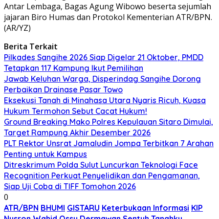
Antar Lembaga, Bagas Agung Wibowo beserta sejumlah
jajaran Biro Humas dan Protokol Kementerian ATR/BPN.
(AR/YZ)
Berita Terkait
Pilkades Sangihe 2026 Siap Digelar 21 Oktober, PMDD
Tetapkan 117 Kampung Ikut Pemilihan
Jawab Keluhan Warga, Disperindag Sangihe Dorong
Perbaikan Drainase Pasar Towo
Eksekusi Tanah di Minahasa Utara Nyaris Ricuh, Kuasa
Hukum Termohon Sebut Cacat Hukum!
Ground Breaking Mako Polres Kepulauan Sitaro Dimulai,
Target Rampung Akhir Desember 2026
​PLT Rektor Unsrat Jamaludin Jompa Terbitkan 7 Arahan
Penting untuk Kampus
Ditreskrimum Polda Sulut Luncurkan Teknologi Face
Recognition Perkuat Penyelidikan dan Pengamanan,
Siap Uji Coba di TIFF Tomohon 2026
0
ATR/BPN
BHUMI
GISTARU
Keterbukaan Informasi
KIP
Nusron Wahid
Ossy Dermawan
Sentuh Tanahku