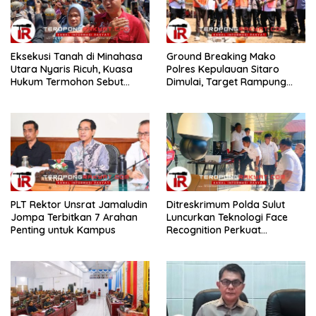
Eksekusi Tanah di Minahasa
Ground Breaking Mako
Utara Nyaris Ricuh, Kuasa
Polres Kepulauan Sitaro
Hukum Termohon Sebut
Dimulai, Target Rampung
Cacat Hukum!
Akhir Desember 2026
​PLT Rektor Unsrat Jamaludin
Ditreskrimum Polda Sulut
Jompa Terbitkan 7 Arahan
Luncurkan Teknologi Face
Penting untuk Kampus
Recognition Perkuat
Penyelidikan dan
Pengamanan, Siap Uji Coba
di TIFF Tomohon 2026