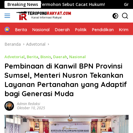
Langsung
Hukum Termohon Sebut Cacat Hukum!
Breaking News
Ground Breaking M
ke
konten
Home
Berita
Nasional
Daerah
Politik
Pendidikan
Krimin
Beranda
Advetorial
Advetorial
,
Berita
,
Bisnis
,
Daerah
,
Nasional
Pembinaan di Kanwil BPN Provinsi
Sumsel, Menteri Nusron Tekankan
Layanan Pertanahan yang Adaptif
bagi Generasi Muda
Admin Redaksi
Oktober 10, 2025