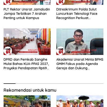
​PLT Rektor Unsrat Jamaludin
Ditreskrimum Polda Sulut
Jompa Terbitkan 7 Arahan
Luncurkan Teknologi Face
Penting untuk Kampus
Recognition Perkuat
Penyelidikan dan
Pengamanan, Siap Uji Coba
di TIFF Tomohon 2026
DPRD dan Pemkab Sangihe
Akademisi Unsrat Minta BPMS
Mulai Bahas KUA-PPAS 2027,
GMIM Fokus pada Agenda
Proyeksi Pendapatan Rp699
Gereja dan Dukung
Miliar
Penegakan Hukum
Rekomendasi untuk kamu