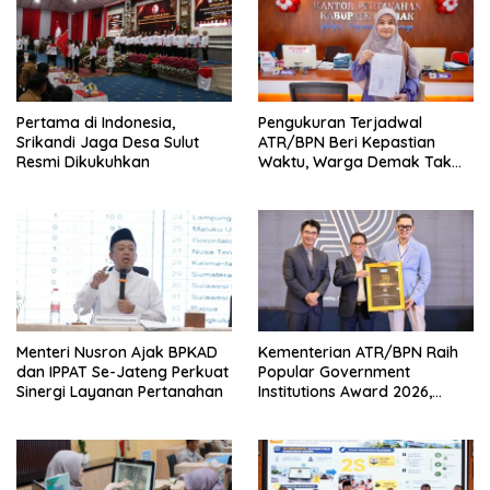
Pertama di Indonesia,
Pengukuran Terjadwal
Srikandi Jaga Desa Sulut
ATR/BPN Beri Kepastian
Resmi Dikukuhkan
Waktu, Warga Demak Tak
Perlu Lama Menunggu
Menteri Nusron Ajak BPKAD
Kementerian ATR/BPN Raih
dan IPPAT Se-Jateng Perkuat
Popular Government
Sinergi Layanan Pertanahan
Institutions Award 2026,
Komunikasi Publik Kembali
Diakui