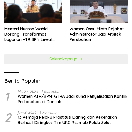
​Menteri Nusron Wahid
Wamen Ossy Minta Pejabat
Dorong Transformasi
Administrator Jadi Arsitek
Layanan ATR BPN Lewat
Perubahan
Penguatan SDM
Selengkapnya
Berita Populer
1
Mei 27, 2026
1 Komentar
Wamen ATR/BPN: GTRA Jadi Kunci Penyelesaian Konflik
Pertanahan di Daerah
2
Juni 3, 2026
1 Komentar
13 Remaja Pelaku Prostitusi Daring dan Kekerasan
Berhasil Diringkus Tim URC Resmob Polda Sulut