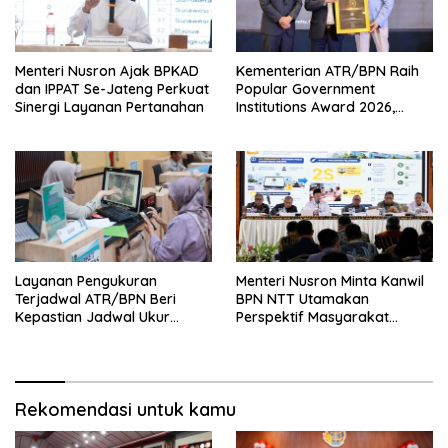
Menteri Nusron Ajak BPKAD
Kementerian ATR/BPN Raih
dan IPPAT Se-Jateng Perkuat
Popular Government
Sinergi Layanan Pertanahan
Institutions Award 2026,
Komunikasi Publik Kembali
Diakui
Layanan Pengukuran
Menteri Nusron Minta Kanwil
Terjadwal ATR/BPN Beri
BPN NTT Utamakan
Kepastian Jadwal Ukur
Perspektif Masyarakat
Tanah bagi Masyarakat
dalam Pelayanan
Rekomendasi untuk kamu