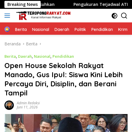
Langsung
ikukuhkan
Breaking News
Pengukuran Terjadwal ATR/BPN Beri Kepasti
ke
konten
Home
Berita
Nasional
Daerah
Politik
Pendidikan
Krimin
Beranda
Berita
Berita
,
Daerah
,
Nasional
,
Pendidikan
Open House Sekolah Rakyat
Manado, Gus Ipul: Siswa Kini Lebih
Percaya Diri, Disiplin, dan Berani
Tampil
Admin Redaksi
Juni 11, 2026