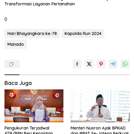
Transformasi Layanan Pertanahan
0
Hari Bhayangkara ke-78
Kapolda Run 2024
Manado
Baca Juga
Pengukuran Terjadwal
Menteri Nusron Ajak BPKAD
ATR/BPN Beri Kepastian
dan IPPAT Se-Jateng Perkuat