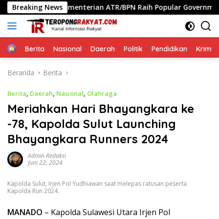
Langsung
Breaking News
Kementerian ATR/BPN Raih Popular Government Institut
ke
konten
Home
Berita
Nasional
Daerah
Politik
Pendidikan
Krimin
Beranda
Berita
Berita
,
Daerah
,
Nasional
,
Olahraga
Meriahkan Hari Bhayangkara ke
-78, Kapolda Sulut Launching
Bhayangkara Runners 2024
Admin Redaksi
Juni 22, 2024
Kapolda Sulut, Irjen Pol Yudhiawan saat melepas ratusan peserta
Kapolda Run 2024.
MANADO
– Kapolda Sulawesi Utara Irjen Pol