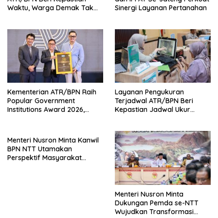
Waktu, Warga Demak Tak
Sinergi Layanan Pertanahan
Perlu Lama Menunggu
Kementerian ATR/BPN Raih
Layanan Pengukuran
Popular Government
Terjadwal ATR/BPN Beri
Institutions Award 2026,
Kepastian Jadwal Ukur
Komunikasi Publik Kembali
Tanah bagi Masyarakat
Diakui
Menteri Nusron Minta Kanwil
BPN NTT Utamakan
Perspektif Masyarakat
dalam Pelayanan
Menteri Nusron Minta
Dukungan Pemda se-NTT
Wujudkan Transformasi