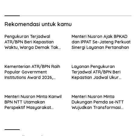
Layanan Pertanahan
Rekomendasi untuk kamu
Pengukuran Terjadwal
Menteri Nusron Ajak BPKAD
ATR/BPN Beri Kepastian
dan IPPAT Se-Jateng Perkuat
Waktu, Warga Demak Tak
Sinergi Layanan Pertanahan
Perlu Lama Menunggu
Kementerian ATR/BPN Raih
Layanan Pengukuran
Popular Government
Terjadwal ATR/BPN Beri
Institutions Award 2026,
Kepastian Jadwal Ukur
Komunikasi Publik Kembali
Tanah bagi Masyarakat
Diakui
Menteri Nusron Minta Kanwil
Menteri Nusron Minta
BPN NTT Utamakan
Dukungan Pemda se-NTT
Perspektif Masyarakat
Wujudkan Transformasi
dalam Pelayanan
Layanan Pertanahan