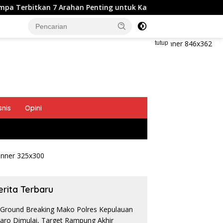
 7 Arahan Penting untuk Kampus
Ditreskrimum Polda Su
tutup
snis
Opini
erita Terbaru