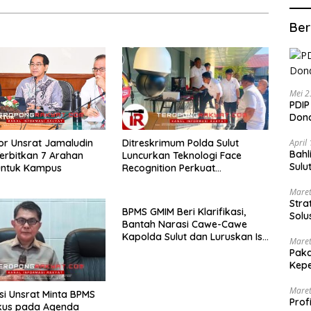
Ber
Mei 2
PDIP
Dond
April
Ditreskrimum Polda Sulut
tor Unsrat Jamaludin
Bahl
Luncurkan Teknologi Face
rbitkan 7 Arahan
Sulu
Recognition Perkuat
untuk Kampus
Penyelidikan dan Pengamanan,
Maret
Siap Uji Coba di TIFF Tomohon
Stra
2026
BPMS GMIM Beri Klarifikasi,
Solu
Bantah Narasi Cawe-Cawe
Kapolda Sulut dan Luruskan Isi
Maret
Surat ke Presiden
Paka
Kepe
Maret
i Unsrat Minta BPMS
Prof
kus pada Agenda