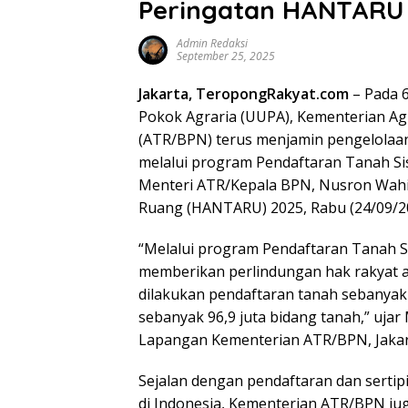
Peringatan HANTARU
Admin Redaksi
September 25, 2025
Jakarta, TeropongRakyat.com
– Pada 
Pokok Agraria (UUPA), Kementerian Ag
(ATR/BPN) terus menjamin pengelolaan
melalui program Pendaftaran Tanah Sis
Menteri ATR/Kepala BPN, Nusron Wahid
Ruang (HANTARU) 2025, Rabu (24/09/2
“Melalui program Pendaftaran Tanah Si
memberikan perlindungan hak rakyat a
dilakukan pendaftaran tanah sebanyak 
sebanyak 96,9 juta bidang tanah,” uja
Lapangan Kementerian ATR/BPN, Jakar
Sejalan dengan pendaftaran dan sertip
di Indonesia, Kementerian ATR/BPN j