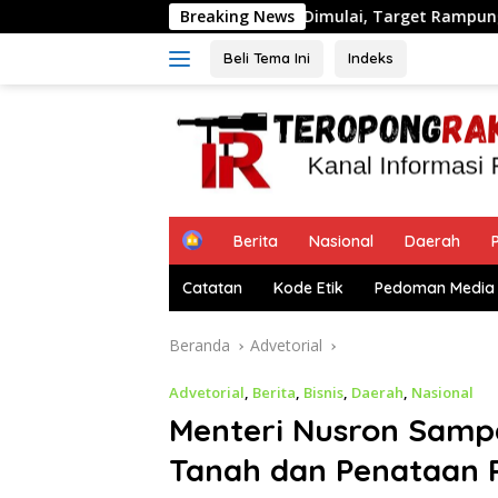
Langsung
lres Kepulauan Sitaro Dimulai, Target Rampung Akhir Desemb
Breaking News
ke
konten
Beli Tema Ini
Indeks
H
Berita
Nasional
Daerah
P
o
m
Catatan
Kode Etik
Pedoman Media 
e
Beranda
Advetorial
Advetorial
,
Berita
,
Bisnis
,
Daerah
,
Nasional
Menteri Nusron Samp
Tanah dan Penataan