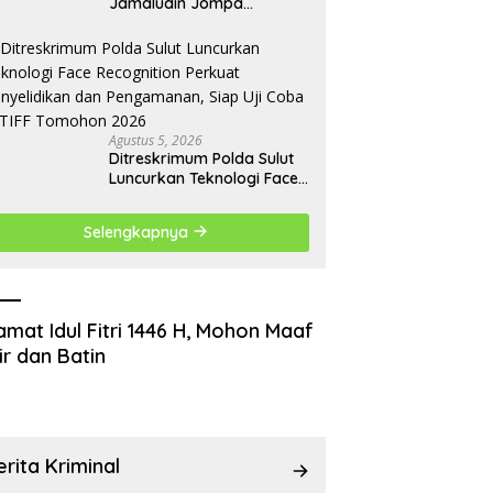
Jamaludin Jompa
Terbitkan 7 Arahan Penting
untuk Kampus
Agustus 5, 2026
Ditreskrimum Polda Sulut
Luncurkan Teknologi Face
Recognition Perkuat
Penyelidikan dan
Selengkapnya
Pengamanan, Siap Uji
Coba di TIFF Tomohon
2026
amat Idul Fitri 1446 H, Mohon Maaf
ir dan Batin
erita Kriminal