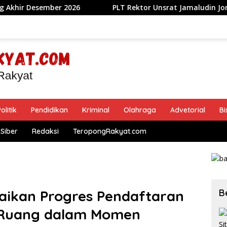
er 2026
​PLT Rektor Unsrat Jamaludin Jompa Terbitkan
olitik
Pendidikan
Kriminal
Olahraga
Advetorial
Bi
Siber
Redaksi
TeropongRakyat.com
B
aikan Progres Pendaftaran
 Ruang dalam Momen