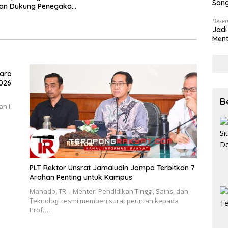
Sang
dan Dukung Penegakan
Desem
Jadi
Ment
Meng
taro
026
B
n II
​PLT Rektor Unsrat Jamaludin Jompa Terbitkan 7
Arahan Penting untuk Kampus
Manado, TR – ​Menteri Pendidikan Tinggi, Sains, dan
Teknologi resmi memberi surat perintah kepada
Prof….