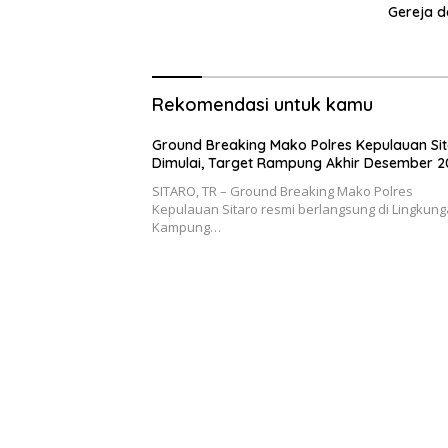
Gereja 
Hukum
Rekomendasi untuk kamu
Ground Breaking Mako Polres Kepulauan Si
Dimulai, Target Rampung Akhir Desember 2
SITARO, TR – Ground Breaking Mako Polres
Kepulauan Sitaro resmi berlangsung di Lingkunga
Kampung…