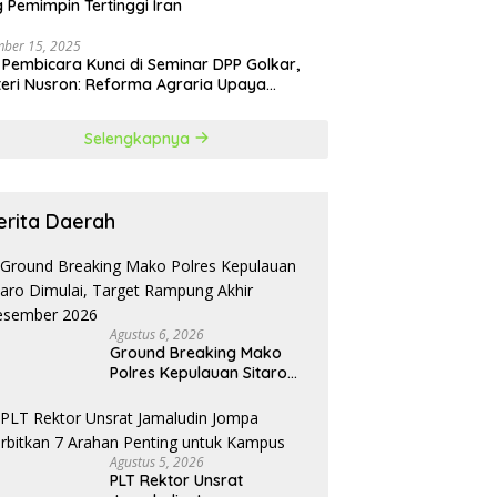
 Pemimpin Tertinggi Iran
ber 15, 2025
 Pembicara Kunci di Seminar DPP Golkar,
eri Nusron: Reforma Agraria Upaya
urangi Kemiskinan
Selengkapnya
erita Daerah
Agustus 6, 2026
Ground Breaking Mako
Polres Kepulauan Sitaro
Dimulai, Target Rampung
Akhir Desember 2026
Agustus 5, 2026
​PLT Rektor Unsrat