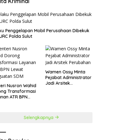
ita Kriminal
aku Penggelapan Mobil Perusahaan Dibekuk
URC Polda Sulut
Wamen Ossy Minta
Pejabat Administrator
Jadi Arsitek
teri Nusron Wahid
Perubahan
ong Transformasi
anan ATR BPN
at Penguatan SDM
Selengkapnya