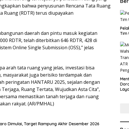
Ber
ungkapkan bahwa penyusunan Rencana Tata Ruang
ta Ruang (RDTR) terus diupayakan
​Pel
bangunan daerah dan pintu masuk kegiatan
Tim 
2.000 RDTR, telah diterbitkan 646 RDTR, 428 di
istem Online Single Submission (OSS),” jelas
 arah tata ruang yang jelas, investasi bisa
u, masyarakat juga berisiko terdampak dan
​Men
gah peringatan HANTARU 2025, sejalan dengan
Dor
 Terjaga, Ruang Tertata, Wujudkan Asta Cita”,
Lay
Lew
ersama memastikan tanah terjaga dan ruang
sakan rakyat. (AR/PMHAL)
taro Dimulai, Target Rampung Akhir Desember 2026