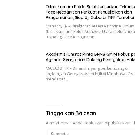
Ditreskrimum Polda Sulut Luncurkan Teknolo
Face Recognition Perkuat Penyelidikan dan
Pengamanan, Siap Uji Coba di TIFF Tomoho
2026
Manado, TR – Direktorat Reserse Kriminal Umum
(Ditreskrimum) Polda Sulawesi Utara meluncurk
teknologi Face Recognition…
Akademisi Unsrat Minta BPMS GMIM Fokus 
Agenda Gereja dan Dukung Penegakan Hu
MANADO, TR – Dinamika yang berkembang di
lingkungan Gereja Masehi Injili di Minahasa (GM
mendapat…
Tinggalkan Balasan
Alamat email Anda tidak akan dipublikasikan.