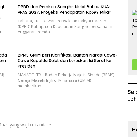
gi
DPRD dan Pemkab Sangihe Mulai Bahas KUA-
PPAS 2027, Proyeksi Pendapatan Rp699 Miliar
n
Tahuna, TR – Dewan Perwakilan Rakyat Daerah
(DPRD) Kabupaten Kepulauan Sangihe bersama Tim
an
Anggaran Pemda…
pada
BPMS GMIM Beri Klarifikasi, Bantah Narasi Cawe-
kum
Cawe Kapolda Sulut dan Luruskan Isi Surat ke
Presiden
IM)
MANADO, TR – Badan Pekerja Majelis Sinode (BPMS)
Gereja Masehi Injili di Minahasa (GMIM)
memberikan…
Sel
Lah
Ruas yang wajib ditandai
*
B