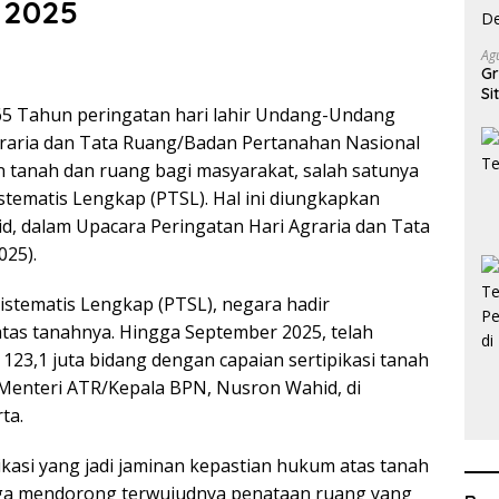
 2025
Ag
Gr
Si
65 Tahun peringatan hari lahir Undang-Undang
D
raria dan Tata Ruang/Badan Pertanahan Nasional
 tanah dan ruang bagi masyarakat, salah satunya
tematis Lengkap (PTSL). Hal ini diungkapkan
, dalam Upacara Peringatan Hari Agraria dan Tata
025).
stematis Lengkap (PTSL), negara hadir
tas tanahnya. Hingga September 2025, telah
123,1 juta bidang dengan capaian sertipikasi tanah
r Menteri ATR/Kepala BPN, Nusron Wahid, di
ta.
ikasi yang jadi jaminan kepastian hukum atas tanah
uga mendorong terwujudnya penataan ruang yang