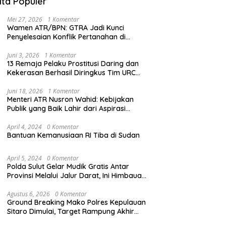
ita Populer
Mei 27, 2026
1 Komentar
Wamen ATR/BPN: GTRA Jadi Kunci
Penyelesaian Konflik Pertanahan di
Daerah
Juni 3, 2026
1 Komentar
13 Remaja Pelaku Prostitusi Daring dan
Kekerasan Berhasil Diringkus Tim URC
Resmob Polda Sulut
Juni 18, 2026
1 Komentar
Menteri ATR Nusron Wahid: Kebijakan
Publik yang Baik Lahir dari Aspirasi
Masyarakat
April 4, 2024
0 Komentar
Bantuan Kemanusiaan RI Tiba di Sudan
April 5, 2024
0 Komentar
Polda Sulut Gelar Mudik Gratis Antar
Provinsi Melalui Jalur Darat, Ini Himbauan
Kapolda Sulut
Agustus 6, 2026
0 Komentar
Ground Breaking Mako Polres Kepulauan
Sitaro Dimulai, Target Rampung Akhir
Desember 2026