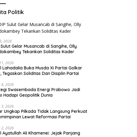
ita Politik
3, 2026
 Sulut Gelar Musancab di Sangihe, Olly
okambey Tekankan Soliditas Kader
 11, 2026
il Lahadalia Buka Musda Xi Partai Golkar
t, Tegaskan Soliditas Dan Disiplin Partai
 4, 2026
tegi Swasembada Energi Prabowo Jadi
si Hadapi Geopolitik Dunia
 3, 2026
r Ungkap Pilkada Tidak Langsung Perkuat
mimpinan Lewat Reformasi Partai
 2, 2026
il Ayatullah Ali Khamenei: Jejak Panjang