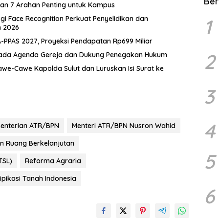
Ber
kan 7 Arahan Penting untuk Kampus
gi Face Recognition Perkuat Penyelidikan dan
1
n 2026
PPAS 2027, Proyeksi Pendapatan Rp699 Miliar
2
 pada Agenda Gereja dan Dukung Penegakan Hukum
Cawe-Cawe Kapolda Sulut dan Luruskan Isi Surat ke
3
4
enterian ATR/BPN
Menteri ATR/BPN Nusron Wahid
n Ruang Berkelanjutan
5
TSL)
Reforma Agraria
tipikasi Tanah Indonesia
6