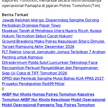
Kapolres Tomohon, menandai secara resmi dimulainya
operasional Pamapta di jajaran Polres Tomohon.(Tim)
Berita Terkait
Jawab Keluhan Warga, Disperindag Sangihe Dorong
Perbaikan Drainase Pasar Towo
Eksekusi Tanah di Minahasa Utara Nyaris Ricuh, Kuasa
Hukum Termohon Sebut Cacat Hukum!
Ground Breaking Mako Polres Kepulauan Sitaro Dimulai,
Target Rampung Akhir Desember 2026
​PLT Rektor Unsrat Jamaludin Jompa Terbitkan 7 Arahan
Penting untuk Kampus
Ditreskrimum Polda Sulut Luncurkan Teknologi Face
Recognition Perkuat Penyelidikan dan Pengamanan,
Siap Uji Coba di TIFF Tomohon 2026
DPRD dan Pemkab Sangihe Mulai Bahas KUA-PPAS 2027,
Proyeksi Pendapatan Rp699 Miliar
0
AKBP Nur Kholis
Humas Polres Tomohon
Kapolres
Tomohon AKBP Nur Kholis
Kepolisian
Mobil Operasional
Mobil Operasional Pamapta Tag: Polres Tomohon