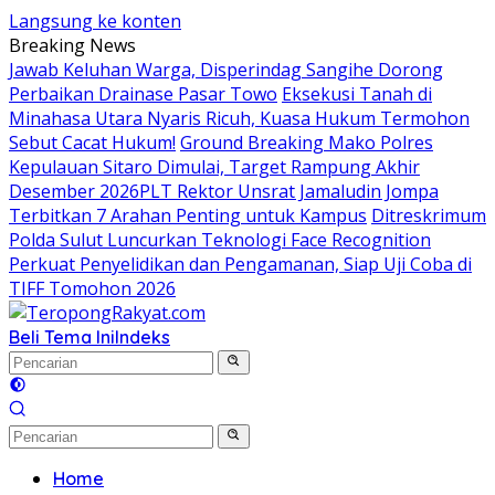
Langsung ke konten
Breaking News
Jawab Keluhan Warga, Disperindag Sangihe Dorong
Perbaikan Drainase Pasar Towo
Eksekusi Tanah di
Minahasa Utara Nyaris Ricuh, Kuasa Hukum Termohon
Sebut Cacat Hukum!
Ground Breaking Mako Polres
Kepulauan Sitaro Dimulai, Target Rampung Akhir
Desember 2026
​PLT Rektor Unsrat Jamaludin Jompa
Terbitkan 7 Arahan Penting untuk Kampus
Ditreskrimum
Polda Sulut Luncurkan Teknologi Face Recognition
Perkuat Penyelidikan dan Pengamanan, Siap Uji Coba di
TIFF Tomohon 2026
Beli Tema Ini
Indeks
Home