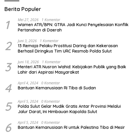
Berita Populer
1
Mei 27, 2026
1 Komentar
Wamen ATR/BPN: GTRA Jadi Kunci Penyelesaian Konflik
Pertanahan di Daerah
2
Juni 3, 2026
1 Komentar
13 Remaja Pelaku Prostitusi Daring dan Kekerasan
Berhasil Diringkus Tim URC Resmob Polda Sulut
3
Juni 18, 2026
1 Komentar
Menteri ATR Nusron Wahid: Kebijakan Publik yang Baik
Lahir dari Aspirasi Masyarakat
4
April 4, 2024
0 Komentar
Bantuan Kemanusiaan RI Tiba di Sudan
5
April 5, 2024
0 Komentar
Polda Sulut Gelar Mudik Gratis Antar Provinsi Melalui
Jalur Darat, Ini Himbauan Kapolda Sulut
6
April 5, 2024
0 Komentar
Bantuan Kemanusiaan RI untuk Palestina Tiba di Mesir