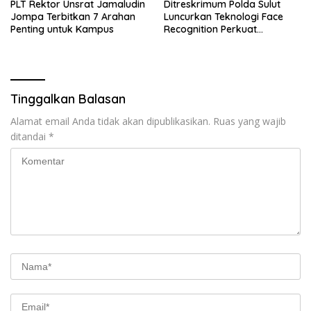
​PLT Rektor Unsrat Jamaludin
Ditreskrimum Polda Sulut
Jompa Terbitkan 7 Arahan
Luncurkan Teknologi Face
Penting untuk Kampus
Recognition Perkuat
Penyelidikan dan
Pengamanan, Siap Uji Coba
di TIFF Tomohon 2026
Tinggalkan Balasan
Alamat email Anda tidak akan dipublikasikan.
Ruas yang wajib
ditandai
*