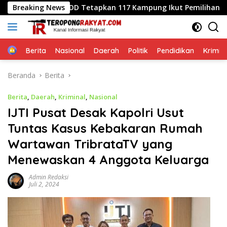
Langsung
tober, PMDD Tetapkan 117 Kampung Ikut Pemilihan
Breaking News
Jawa
ke
konten
Home
Berita
Nasional
Daerah
Politik
Pendidikan
Krimin
Beranda
Berita
Berita
,
Daerah
,
Kriminal
,
Nasional
IJTI Pusat Desak Kapolri Usut
Tuntas Kasus Kebakaran Rumah
Wartawan TribrataTV yang
Menewaskan 4 Anggota Keluarga
Admin Redaksi
Juli 2, 2024