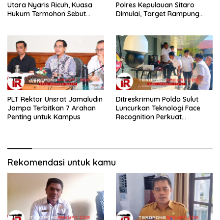
Utara Nyaris Ricuh, Kuasa
Polres Kepulauan Sitaro
Hukum Termohon Sebut
Dimulai, Target Rampung
Cacat Hukum!
Akhir Desember 2026
​PLT Rektor Unsrat Jamaludin
Ditreskrimum Polda Sulut
Jompa Terbitkan 7 Arahan
Luncurkan Teknologi Face
Penting untuk Kampus
Recognition Perkuat
Penyelidikan dan
Pengamanan, Siap Uji Coba
di TIFF Tomohon 2026
Rekomendasi untuk kamu