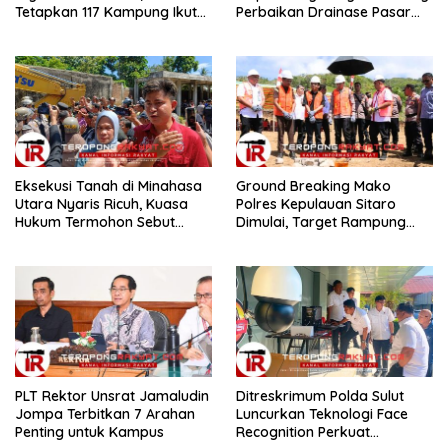
Tetapkan 117 Kampung Ikut
Perbaikan Drainase Pasar
Pemilihan
Towo
Eksekusi Tanah di Minahasa
Ground Breaking Mako
Utara Nyaris Ricuh, Kuasa
Polres Kepulauan Sitaro
Hukum Termohon Sebut
Dimulai, Target Rampung
Cacat Hukum!
Akhir Desember 2026
​PLT Rektor Unsrat Jamaludin
Ditreskrimum Polda Sulut
Jompa Terbitkan 7 Arahan
Luncurkan Teknologi Face
Penting untuk Kampus
Recognition Perkuat