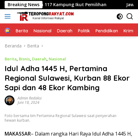
Langsung
D Tetapkan 117 Kampung Ikut Pemilihan
Breaking News
Jawab Keluhan 
ke
konten
Home
Berita
Nasional
Daerah
Politik
Pendidikan
Krimin
Beranda
Berita
Berita
,
Bisnis
,
Daerah
,
Nasional
Idul Adha 1445 H, Pertamina
Regional Sulawesi, Kurban 88 Ekor
Sapi dan 48 Ekor Kambing
Admin Redaksi
Juni 18, 2024
Foto bersama tim Pertamina Regional Sulawesi saat penyerahan
hewan kurban.
MAKASSAR
– Dalam rangka Hari Raya Idul Adha 1445 H,