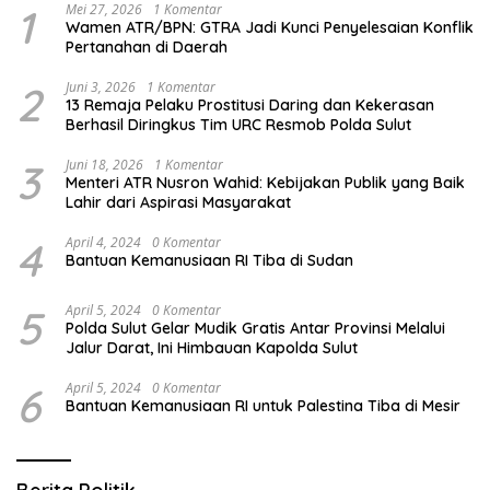
1
Mei 27, 2026
1 Komentar
Wamen ATR/BPN: GTRA Jadi Kunci Penyelesaian Konflik
Pertanahan di Daerah
2
Juni 3, 2026
1 Komentar
13 Remaja Pelaku Prostitusi Daring dan Kekerasan
Berhasil Diringkus Tim URC Resmob Polda Sulut
3
Juni 18, 2026
1 Komentar
Menteri ATR Nusron Wahid: Kebijakan Publik yang Baik
Lahir dari Aspirasi Masyarakat
4
April 4, 2024
0 Komentar
Bantuan Kemanusiaan RI Tiba di Sudan
5
April 5, 2024
0 Komentar
Polda Sulut Gelar Mudik Gratis Antar Provinsi Melalui
Jalur Darat, Ini Himbauan Kapolda Sulut
6
April 5, 2024
0 Komentar
Bantuan Kemanusiaan RI untuk Palestina Tiba di Mesir