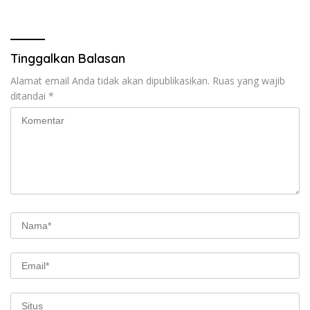
Penyelidikan dan
Pengamanan, Siap Uji Coba
di TIFF Tomohon 2026
Tinggalkan Balasan
Alamat email Anda tidak akan dipublikasikan.
Ruas yang wajib
ditandai
*