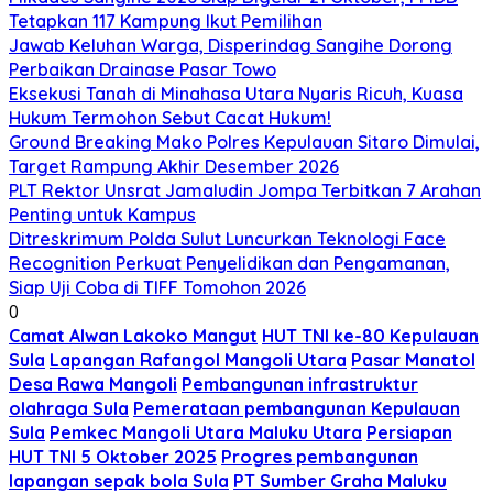
Tetapkan 117 Kampung Ikut Pemilihan
Jawab Keluhan Warga, Disperindag Sangihe Dorong
Perbaikan Drainase Pasar Towo
Eksekusi Tanah di Minahasa Utara Nyaris Ricuh, Kuasa
Hukum Termohon Sebut Cacat Hukum!
Ground Breaking Mako Polres Kepulauan Sitaro Dimulai,
Target Rampung Akhir Desember 2026
​PLT Rektor Unsrat Jamaludin Jompa Terbitkan 7 Arahan
Penting untuk Kampus
Ditreskrimum Polda Sulut Luncurkan Teknologi Face
Recognition Perkuat Penyelidikan dan Pengamanan,
Siap Uji Coba di TIFF Tomohon 2026
0
Camat Alwan Lakoko Mangut
HUT TNI ke-80 Kepulauan
Sula
Lapangan Rafangol Mangoli Utara
Pasar Manatol
Desa Rawa Mangoli
Pembangunan infrastruktur
olahraga Sula
Pemerataan pembangunan Kepulauan
Sula
Pemkec Mangoli Utara Maluku Utara
Persiapan
HUT TNI 5 Oktober 2025
Progres pembangunan
lapangan sepak bola Sula
PT Sumber Graha Maluku