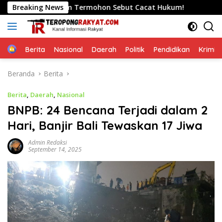
Langsung
asa Hukum Termohon Sebut Cacat Hukum!
Breaking News
Ground Breaki
ke
konten
Home
Berita
Nasional
Daerah
Politik
Pendidikan
Krimin
Beranda
Berita
Berita
,
Daerah
,
Nasional
BNPB: 24 Bencana Terjadi dalam 2
Hari, Banjir Bali Tewaskan 17 Jiwa
Admin Redaksi
September 14, 2025