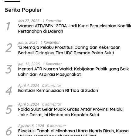
Berita Populer
1
Mei 27, 2026
1 Komentar
Wamen ATR/BPN: GTRA Jadi Kunci Penyelesaian Konflik
Pertanahan di Daerah
2
Juni 3, 2026
1 Komentar
13 Remaja Pelaku Prostitusi Daring dan Kekerasan
Berhasil Diringkus Tim URC Resmob Polda Sulut
3
Juni 18, 2026
1 Komentar
Menteri ATR Nusron Wahid: Kebijakan Publik yang Baik
Lahir dari Aspirasi Masyarakat
4
April 4, 2024
0 Komentar
Bantuan Kemanusiaan RI Tiba di Sudan
5
April 5, 2024
0 Komentar
Polda Sulut Gelar Mudik Gratis Antar Provinsi Melalui
Jalur Darat, Ini Himbauan Kapolda Sulut
6
Agustus 6, 2026
0 Komentar
Eksekusi Tanah di Minahasa Utara Nyaris Ricuh, Kuasa