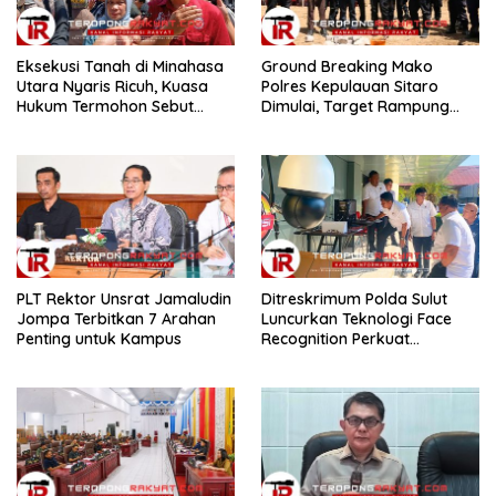
Eksekusi Tanah di Minahasa
Ground Breaking Mako
Utara Nyaris Ricuh, Kuasa
Polres Kepulauan Sitaro
Hukum Termohon Sebut
Dimulai, Target Rampung
Cacat Hukum!
Akhir Desember 2026
​PLT Rektor Unsrat Jamaludin
Ditreskrimum Polda Sulut
Jompa Terbitkan 7 Arahan
Luncurkan Teknologi Face
Penting untuk Kampus
Recognition Perkuat
Penyelidikan dan
Pengamanan, Siap Uji Coba
di TIFF Tomohon 2026