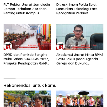
​PLT Rektor Unsrat Jamaludin
Ditreskrimum Polda Sulut
Jompa Terbitkan 7 Arahan
Luncurkan Teknologi Face
Penting untuk Kampus
Recognition Perkuat
Penyelidikan dan
Pengamanan, Siap Uji Coba
di TIFF Tomohon 2026
DPRD dan Pemkab Sangihe
Akademisi Unsrat Minta BPMS
Mulai Bahas KUA-PPAS 2027,
GMIM Fokus pada Agenda
Proyeksi Pendapatan Rp699
Gereja dan Dukung
Miliar
Penegakan Hukum
Rekomendasi untuk kamu