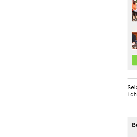
Sel
Lah
B