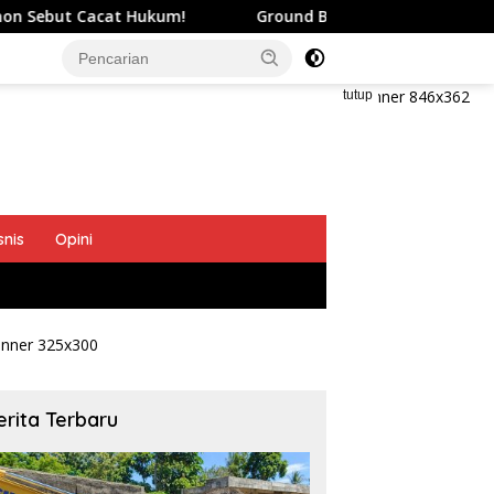
at Hukum!
Ground Breaking Mako Polres Kepulauan Sit
tutup
snis
Opini
erita Terbaru