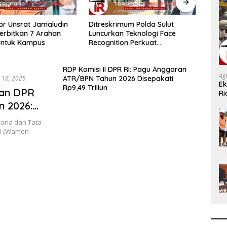
tor Unsrat Jamaludin
Ditreskrimum Polda Sulut
DPRD
rbitkan 7 Arahan
Luncurkan Teknologi Face
Mulai
untuk Kampus
Recognition Perkuat
Proy
Penyelidikan dan Pengamanan,
Miliar
Siap Uji Coba di TIFF Tomohon
RDP Komisi II DPR RI: Pagu Anggaran
2026
Ag
 16, 2025
ATR/BPN Tahun 2026 Disepakati
Ek
Rp9,49 Triliun
gan DPR
Ri
H
n 2026:
an SDM
raria dan Tata
al (Wamen