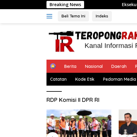
Langsung
Breaking News
Eksekusi Tanah di M
ke
konten
Beli Tema Ini
Indeks
H
Berita
Nasional
Daerah
P
o
m
Catatan
Kode Etik
Pedoman Media 
e
RDP Komisi II DPR RI