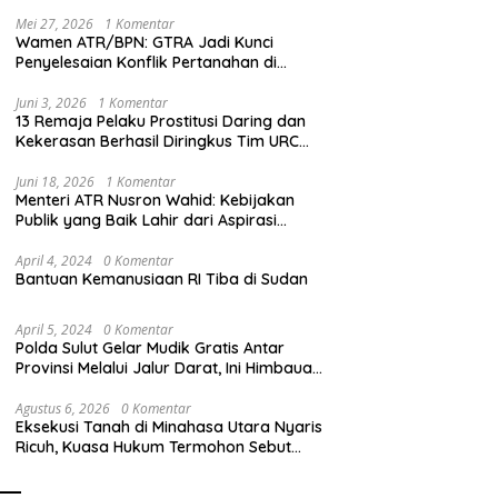
Mei 27, 2026
1 Komentar
Wamen ATR/BPN: GTRA Jadi Kunci
Penyelesaian Konflik Pertanahan di
Daerah
Juni 3, 2026
1 Komentar
13 Remaja Pelaku Prostitusi Daring dan
Kekerasan Berhasil Diringkus Tim URC
Resmob Polda Sulut
Juni 18, 2026
1 Komentar
Menteri ATR Nusron Wahid: Kebijakan
Publik yang Baik Lahir dari Aspirasi
Masyarakat
April 4, 2024
0 Komentar
Bantuan Kemanusiaan RI Tiba di Sudan
April 5, 2024
0 Komentar
Polda Sulut Gelar Mudik Gratis Antar
Provinsi Melalui Jalur Darat, Ini Himbauan
Kapolda Sulut
Agustus 6, 2026
0 Komentar
Eksekusi Tanah di Minahasa Utara Nyaris
Ricuh, Kuasa Hukum Termohon Sebut
Cacat Hukum!