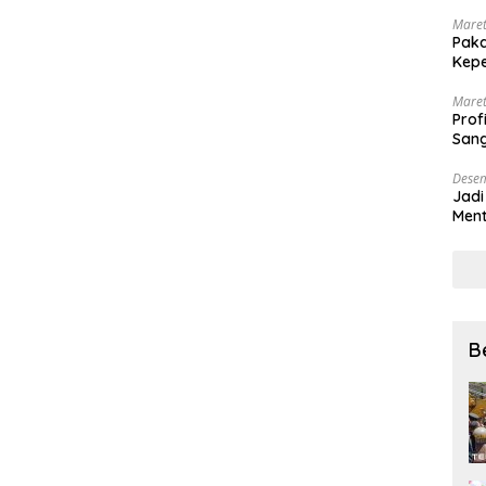
Maret
Paka
Kepe
Maret
Prof
Sang
Desem
Jadi
Ment
Meng
B