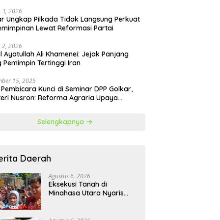
 3, 2026
r Ungkap Pilkada Tidak Langsung Perkuat
mimpinan Lewat Reformasi Partai
 2, 2026
il Ayatullah Ali Khamenei: Jejak Panjang
 Pemimpin Tertinggi Iran
ber 15, 2025
 Pembicara Kunci di Seminar DPP Golkar,
eri Nusron: Reforma Agraria Upaya
urangi Kemiskinan
Selengkapnya
erita Daerah
Agustus 6, 2026
Eksekusi Tanah di
Minahasa Utara Nyaris
Ricuh, Kuasa Hukum
Termohon Sebut Cacat
Hukum!