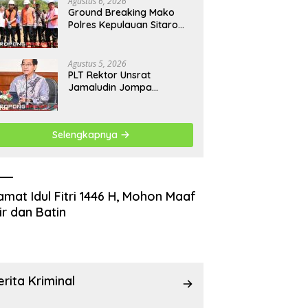
Agustus 6, 2026
Ground Breaking Mako
Polres Kepulauan Sitaro
Dimulai, Target Rampung
Akhir Desember 2026
Agustus 5, 2026
​PLT Rektor Unsrat
Jamaludin Jompa
Terbitkan 7 Arahan Penting
untuk Kampus
Selengkapnya
amat Idul Fitri 1446 H, Mohon Maaf
ir dan Batin
erita Kriminal