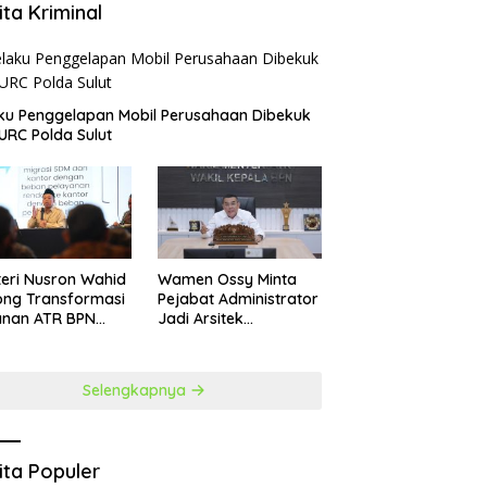
ita Kriminal
aku Penggelapan Mobil Perusahaan Dibekuk
URC Polda Sulut
teri Nusron Wahid
Wamen Ossy Minta
ong Transformasi
Pejabat Administrator
anan ATR BPN
Jadi Arsitek
at Penguatan SDM
Perubahan
Selengkapnya
ita Populer