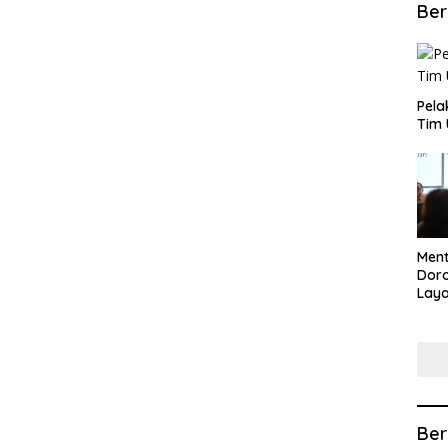
Ber
​Pel
Tim 
​Men
Dor
Lay
Lew
Ber