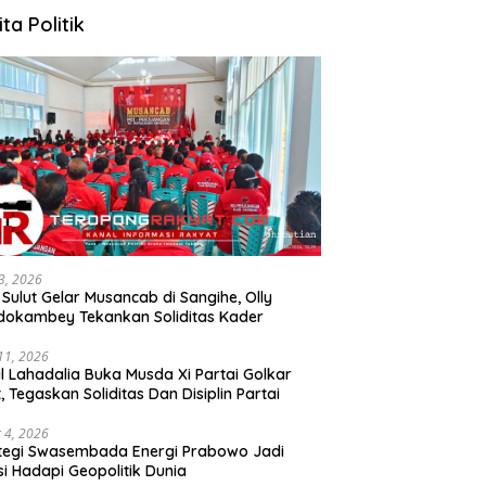
ita Politik
3, 2026
 Sulut Gelar Musancab di Sangihe, Olly
okambey Tekankan Soliditas Kader
 11, 2026
il Lahadalia Buka Musda Xi Partai Golkar
t, Tegaskan Soliditas Dan Disiplin Partai
 4, 2026
tegi Swasembada Energi Prabowo Jadi
si Hadapi Geopolitik Dunia