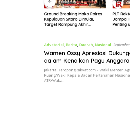
Ground Breaking Mako Polres
​PLT Rek
nah di Minahasa
Kepulauan Sitaro Dimulai,
Jompa Te
 Ricuh, Kuasa
Target Rampung Akhir
Penting 
ohon Sebut Cacat
Desember 2026
Advetorial
,
Berita
,
Daerah
,
Nasional
September
Wamen Ossy Apresiasi Dukun
dalam Kenaikan Pagu Anggara
Fokus pada Layanan Publik d
Jakarta, TeropongRakyat.com – Wakil Menteri Ag
Ruang/Wakil Kepala Badan Pertanahan Nasion
ATR/Waka…