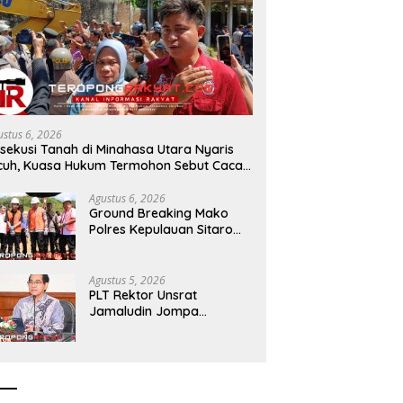
 dan Pemkab Sangihe
Akademisi Unsrat Minta BPMS
BP
 Bahas KUA-PPAS 2027,
GMIM Fokus pada Agenda
B
eksi Pendapatan Rp699
Gereja dan Dukung Penegakan
K
Hukum
S
ustus 6, 2026
sekusi Tanah di Minahasa Utara Nyaris
cuh, Kuasa Hukum Termohon Sebut Cacat
ukum!
Agustus 6, 2026
Ground Breaking Mako
Polres Kepulauan Sitaro
Dimulai, Target Rampung
Akhir Desember 2026
Agustus 5, 2026
​PLT Rektor Unsrat
Jamaludin Jompa
Terbitkan 7 Arahan Penting
untuk Kampus