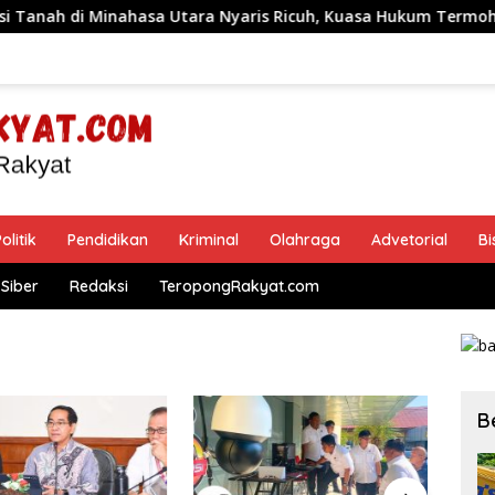
inahasa Utara Nyaris Ricuh, Kuasa Hukum Termohon Sebut Cac
olitik
Pendidikan
Kriminal
Olahraga
Advetorial
Bi
Siber
Redaksi
TeropongRakyat.com
B