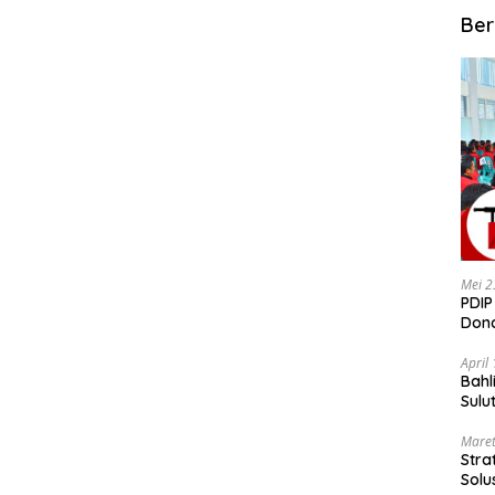
Ber
Mei 2
PDIP
Dond
April
Bahl
Sulu
Maret
Stra
Solu