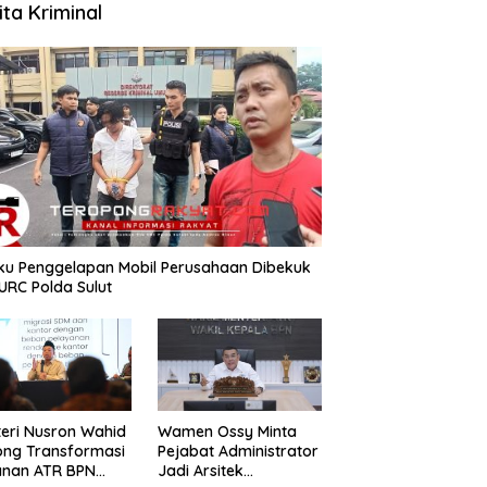
ita Kriminal
aku Penggelapan Mobil Perusahaan Dibekuk
URC Polda Sulut
teri Nusron Wahid
Wamen Ossy Minta
ong Transformasi
Pejabat Administrator
anan ATR BPN
Jadi Arsitek