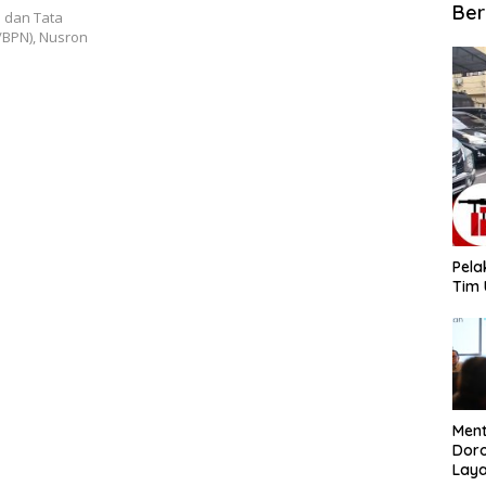
ekankan
Ber
 dan Tata
Konkret
/BPN), Nusron
​Pel
Tim 
​Men
Dor
Lay