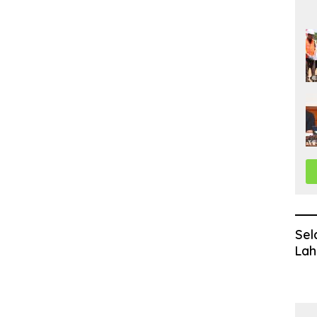
Sel
Lah