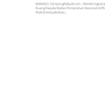
Keagamaan, Menteri Nusron T
MANADO, TeropongRakyat.com – Menteri Agraria
Implementasi yang Cepat dan 
Ruang/Kepala Badan Pertanahan Nasional (ATR
Wahid menyaksikan…