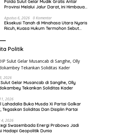
Polda Sulut Gelar Mudik Gratis Antar
Provinsi Melalui Jalur Darat, Ini Himbauan
Kapolda Sulut
Agustus 6, 2026
0 Komentar
Eksekusi Tanah di Minahasa Utara Nyaris
Ricuh, Kuasa Hukum Termohon Sebut
Cacat Hukum!
ita Politik
3, 2026
 Sulut Gelar Musancab di Sangihe, Olly
okambey Tekankan Soliditas Kader
 11, 2026
il Lahadalia Buka Musda Xi Partai Golkar
t, Tegaskan Soliditas Dan Disiplin Partai
 4, 2026
tegi Swasembada Energi Prabowo Jadi
si Hadapi Geopolitik Dunia