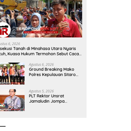
 dan Pemkab Sangihe
Akademisi Unsrat Minta BPMS
BP
 Bahas KUA-PPAS 2027,
GMIM Fokus pada Agenda
B
eksi Pendapatan Rp699
Gereja dan Dukung Penegakan
K
Hukum
S
ustus 6, 2026
sekusi Tanah di Minahasa Utara Nyaris
cuh, Kuasa Hukum Termohon Sebut Cacat
ukum!
Agustus 6, 2026
Ground Breaking Mako
Polres Kepulauan Sitaro
Dimulai, Target Rampung
Akhir Desember 2026
Agustus 5, 2026
​PLT Rektor Unsrat
Jamaludin Jompa
Terbitkan 7 Arahan Penting
untuk Kampus