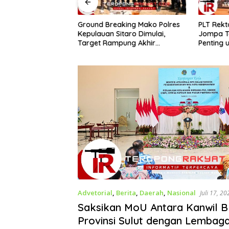
Ground Breaking Mako Polres
​PLT Rek
nah di Minahasa
Kepulauan Sitaro Dimulai,
Jompa Te
 Ricuh, Kuasa
Target Rampung Akhir
Penting 
ohon Sebut Cacat
Desember 2026
Advetorial
,
Berita
,
Daerah
,
Nasional
Juli 17, 20
Saksikan MoU Antara Kanwil 
Provinsi Sulut dengan Lembag