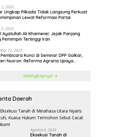
 3, 2026
r Ungkap Pilkada Tidak Langsung Perkuat
mimpinan Lewat Reformasi Partai
 2, 2026
il Ayatullah Ali Khamenei: Jejak Panjang
 Pemimpin Tertinggi Iran
ber 15, 2025
 Pembicara Kunci di Seminar DPP Golkar,
eri Nusron: Reforma Agraria Upaya
urangi Kemiskinan
Selengkapnya
erita Daerah
Agustus 6, 2026
Eksekusi Tanah di