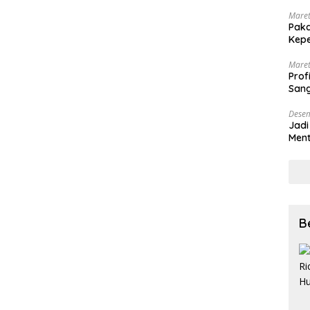
Maret
Paka
Kepe
Maret
Prof
Sang
Desem
Jadi
Ment
Meng
B