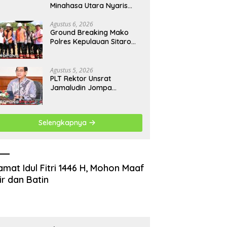
Minahasa Utara Nyaris
Ricuh, Kuasa Hukum
Termohon Sebut Cacat
Agustus 6, 2026
Ground Breaking Mako
Hukum!
Polres Kepulauan Sitaro
Dimulai, Target Rampung
Akhir Desember 2026
Agustus 5, 2026
​PLT Rektor Unsrat
Jamaludin Jompa
Terbitkan 7 Arahan Penting
untuk Kampus
Selengkapnya
amat Idul Fitri 1446 H, Mohon Maaf
ir dan Batin