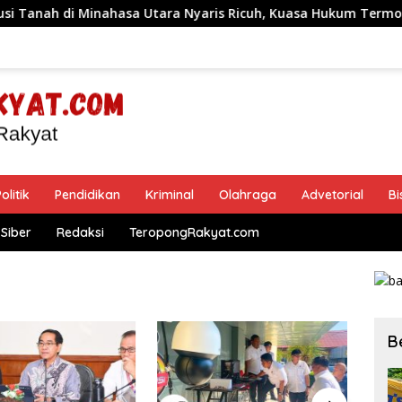
nahasa Utara Nyaris Ricuh, Kuasa Hukum Termohon Sebut Caca
olitik
Pendidikan
Kriminal
Olahraga
Advetorial
Bi
Siber
Redaksi
TeropongRakyat.com
B