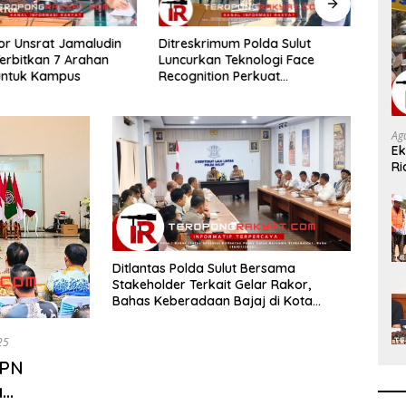
tor Unsrat Jamaludin
Ditreskrimum Polda Sulut
DPRD
rbitkan 7 Arahan
Luncurkan Teknologi Face
Mulai
untuk Kampus
Recognition Perkuat
Proy
Penyelidikan dan Pengamanan,
Miliar
Siap Uji Coba di TIFF Tomohon
2026
Ag
Ek
Ri
H
Ditlantas Polda Sulut Bersama
Stakeholder Terkait Gelar Rakor,
Bahas Keberadaan Bajaj di Kota
Manado
25
BPN
a