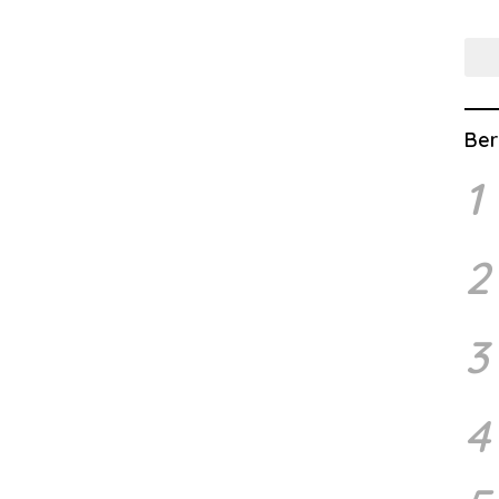
Lew
Ber
1
2
3
4