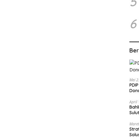
5
6
Ber
Mei 2
PDIP
Dond
April
Bahl
Sulu
Maret
Stra
Solu