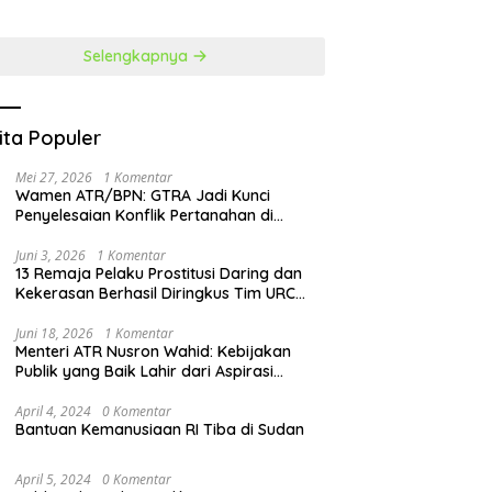
at Penguatan SDM
Perubahan
Selengkapnya
ita Populer
Mei 27, 2026
1 Komentar
Wamen ATR/BPN: GTRA Jadi Kunci
Penyelesaian Konflik Pertanahan di
Daerah
Juni 3, 2026
1 Komentar
13 Remaja Pelaku Prostitusi Daring dan
Kekerasan Berhasil Diringkus Tim URC
Resmob Polda Sulut
Juni 18, 2026
1 Komentar
Menteri ATR Nusron Wahid: Kebijakan
Publik yang Baik Lahir dari Aspirasi
Masyarakat
April 4, 2024
0 Komentar
Bantuan Kemanusiaan RI Tiba di Sudan
April 5, 2024
0 Komentar