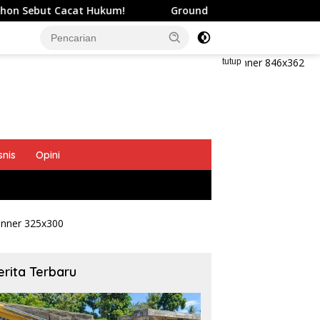
t Hukum!
Ground Breaking Mako Polres Kepulauan Sita
tutup
snis
Opini
erita Terbaru